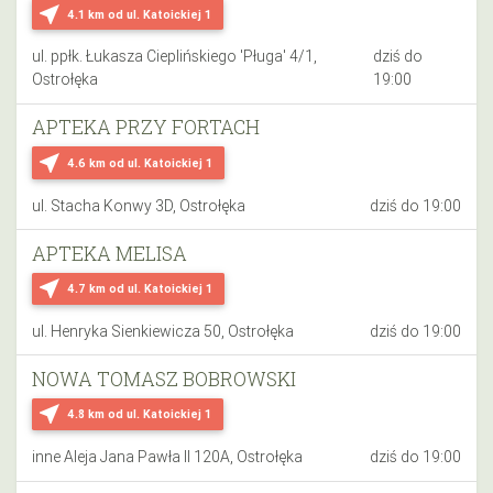
near_me
4.1 km
od ul. Katoickiej 1
ul. ppłk. Łukasza Cieplińskiego 'Pługa' 4/1,
dziś do
Ostrołęka
19:00
APTEKA PRZY FORTACH
near_me
4.6 km
od ul. Katoickiej 1
ul. Stacha Konwy 3D, Ostrołęka
dziś do 19:00
APTEKA MELISA
near_me
4.7 km
od ul. Katoickiej 1
ul. Henryka Sienkiewicza 50, Ostrołęka
dziś do 19:00
NOWA TOMASZ BOBROWSKI
near_me
4.8 km
od ul. Katoickiej 1
inne Aleja Jana Pawła II 120A, Ostrołęka
dziś do 19:00