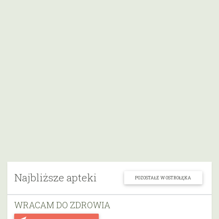
Najbliższe apteki
POZOSTAŁE W OSTROŁĘKA
WRACAM DO ZDROWIA