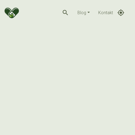
search
gps_fixed
Blog
Kontakt