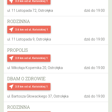
near_me
3.3 km
od ul. Katoickiej 1
ul. 11 Listopada 72, Ostrołęka
dziś do 19:00
RODZINNA
near_me
3.6 km
od ul. Katoickiej 1
ul. 11 Listopada 9, Ostrołęka
dziś do 19:00
PROPOLIS
near_me
3.8 km
od ul. Katoickiej 1
ul. Mikołaja Kopernika 20, Ostrołęka
dziś do 19:00
DBAM O ZDROWIE
near_me
3.8 km
od ul. Katoickiej 1
ul. Bartosza Głowackiego 37, Ostrołęka
dziś do 19:00
RODZINNA