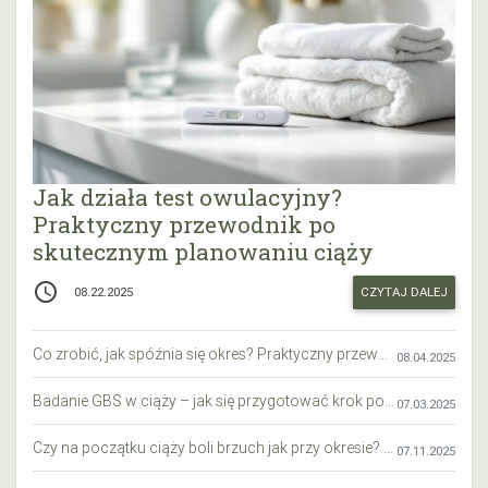
Jak działa test owulacyjny?
Praktyczny przewodnik po
skutecznym planowaniu ciąży
access_time
CZYTAJ DALEJ
08.22.2025
Co zrobić, jak spóźnia się okres? Praktyczny przewodnik krok po kroku
08.04.2025
Badanie GBS w ciąży – jak się przygotować krok po kroku?
07.03.2025
Czy na początku ciąży boli brzuch jak przy okresie? Wyjaśniamy objawy i różnice
07.11.2025