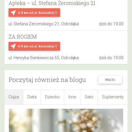
Apteka – ul. Stefana Żeromskiego 21
near_me
4.9 km
od ul. Katoickiej 1
ul. Stefana Żeromskiego 21, Ostrołęka
dziś do 19:00
ZA ROGIEM
near_me
4.9 km
od ul. Katoickiej 1
ul. Henryka Sienkiewicza 55, Ostrołęka
dziś do 19:00
Poczytaj również na blogu
WIĘCEJ
Ciąża
Dieta
Dziecko
Inne
Seks
Suplementy