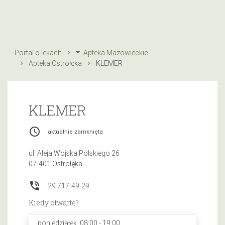
Portal o lekach
Apteka Mazowieckie
Apteka Ostrołęka
KLEMER
KLEMER
access_time
aktualnie zamknięta
ul. Aleja Wojska Polskiego 26
07-401 Ostrołęka
phone_in_talk
29 717-49-29
Kiedy otwarte?
poniedziałek, 08:00 - 19:00