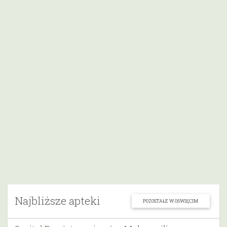
Najbliższe apteki
POZOSTAŁE W OŚWIĘCIM