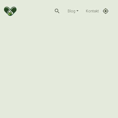
search
gps_fixed
Blog
Kontakt