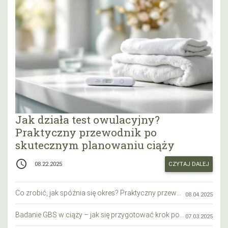
Jak działa test owulacyjny?
Praktyczny przewodnik po
skutecznym planowaniu ciąży
access_time
CZYTAJ DALEJ
08.22.2025
Co zrobić, jak spóźnia się okres? Praktyczny przewodnik krok po kroku
08.04.2025
Badanie GBS w ciąży – jak się przygotować krok po kroku?
07.03.2025