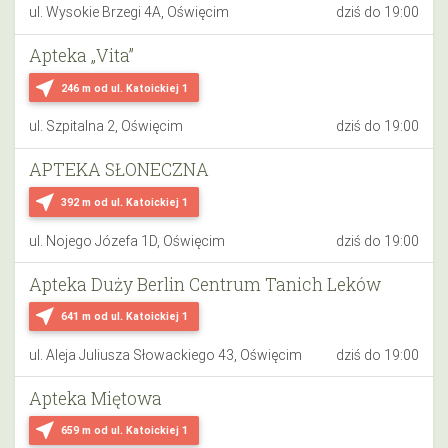
ul. Wysokie Brzegi 4A, Oświęcim
dziś do 19:00
Apteka „Vita”
near_me
246 m
od ul. Katoickiej 1
ul. Szpitalna 2, Oświęcim
dziś do 19:00
APTEKA SŁONECZNA
near_me
392 m
od ul. Katoickiej 1
ul. Nojego Józefa 1D, Oświęcim
dziś do 19:00
Apteka Duży Berlin Centrum Tanich Leków
near_me
641 m
od ul. Katoickiej 1
ul. Aleja Juliusza Słowackiego 43, Oświęcim
dziś do 19:00
Apteka Miętowa
near_me
659 m
od ul. Katoickiej 1