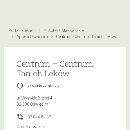
Portal o lekach
Apteka Małopolskie
Apteka Oświęcim
Centrum - Centrum Tanich Leków
Centrum – Centrum
Tanich Leków
access_time
aktualnie zamknięta
ul. Wysokie Brzegi 4
32-600 Oświęcim
phone_in_talk
33 844 82 37
Kiedy otwarte?