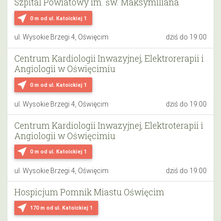
Szpital Powiatowy im. św. Maksymiliana
near_me
0 m
od ul. Katoickiej 1
ul. Wysokie Brzegi 4, Oświęcim
dziś do 19:00
Centrum Kardiologii Inwazyjnej, Elektrorerapii i
Angiologii w Oświęcimiu
near_me
0 m
od ul. Katoickiej 1
ul. Wysokie Brzegi 4, Oświęcim
dziś do 19:00
Centrum Kardiologii Inwazyjnej, Elektroterapii i
Angiologii w Oświęcimiu
near_me
0 m
od ul. Katoickiej 1
ul. Wysokie Brzegi 4, Oświęcim
dziś do 19:00
Hospicjum Pomnik Miastu Oświęcim
near_me
170 m
od ul. Katoickiej 1