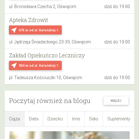
ul. Bronisława Czecha 2, Oświęcim
dziś do 19:00
Apteka Zdrowit
near_me
675 m
od ul. Katoickiej 1
ul. Jędrzeja Śniadeckiego 23-39, Oświęcim
dziś do 19:00
Zakład Opiekuńczo Leczniczy
near_me
934 m
od ul. Katoickiej 1
pl. Tadeusza Kościuszki 10, Oświęcim
dziś do 19:00
Poczytaj również na blogu
WIĘCEJ
Ciąża
Dieta
Dziecko
Inne
Seks
Suplementy