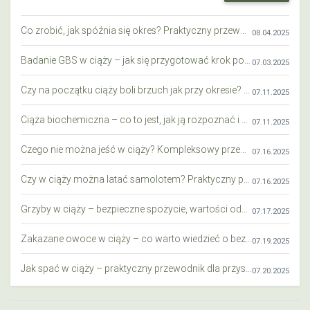
Co zrobić, jak spóźnia się okres? Praktyczny przewodnik krok po kroku
08.04.2025
Badanie GBS w ciąży – jak się przygotować krok po kroku?
07.03.2025
Czy na początku ciąży boli brzuch jak przy okresie? Wyjaśniamy objawy i różnice
07.11.2025
Ciąża biochemiczna – co to jest, jak ją rozpoznać i co warto wiedzieć?
07.11.2025
Czego nie można jeść w ciąży? Kompleksowy przewodnik dla przyszłych mam
07.16.2025
Czy w ciąży można latać samolotem? Praktyczny przewodnik dla przyszłych mam
07.16.2025
Grzyby w ciąży – bezpieczne spożycie, wartości odżywcze i zagrożenia
07.17.2025
Zakazane owoce w ciąży – co warto wiedzieć o bezpieczeństwie diety przyszłej mamy?
07.19.2025
Jak spać w ciąży – praktyczny przewodnik dla przyszłych mam
07.20.2025