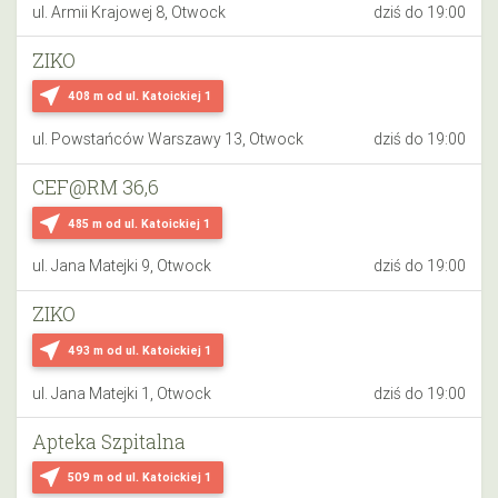
ul. Armii Krajowej 8, Otwock
dziś do 19:00
ZIKO
near_me
408 m
od ul. Katoickiej 1
ul. Powstańców Warszawy 13, Otwock
dziś do 19:00
CEF@RM 36,6
near_me
485 m
od ul. Katoickiej 1
ul. Jana Matejki 9, Otwock
dziś do 19:00
ZIKO
near_me
493 m
od ul. Katoickiej 1
ul. Jana Matejki 1, Otwock
dziś do 19:00
Apteka Szpitalna
near_me
509 m
od ul. Katoickiej 1