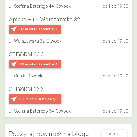
ul. Stefana Batorego 44, Otwock
dziś do 19:00
Apteka – ul. Warszawska 32
near_me
513 m
od ul. Katoickiej 1
ul. Warszawska 32, Otwock
dziś do 19:00
CEF@RM 36,6
near_me
583 m
od ul. Katoickiej 1
ul. Orla 5, Otwock
dziś do 19:00
CEF@RM 36,6
near_me
630 m
od ul. Katoickiej 1
ul. Stefana Batorego 34, Otwock
dziś do 19:00
Poczytaj również na blogu
WIĘCEJ