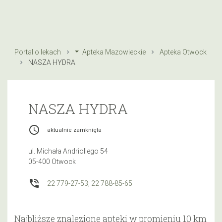
Portal o lekach
Apteka Mazowieckie
Apteka Otwock
NASZA HYDRA
NASZA HYDRA
access_time
aktualnie zamknięta
ul. Michała Andriollego 54
05-400 Otwock
phone_in_talk
22 779-27-53; 22 788-85-65
Najbliższe znalezione apteki w promieniu 10 km