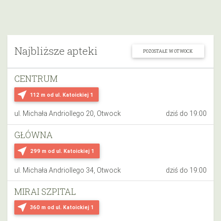
Najbliższe apteki
POZOSTAŁE W OTWOCK
CENTRUM
near_me
112 m
od ul. Katoickiej 1
ul. Michała Andriollego 20, Otwock
dziś do 19:00
GŁÓWNA
near_me
299 m
od ul. Katoickiej 1
ul. Michała Andriollego 34, Otwock
dziś do 19:00
MIRAI SZPITAL
near_me
360 m
od ul. Katoickiej 1