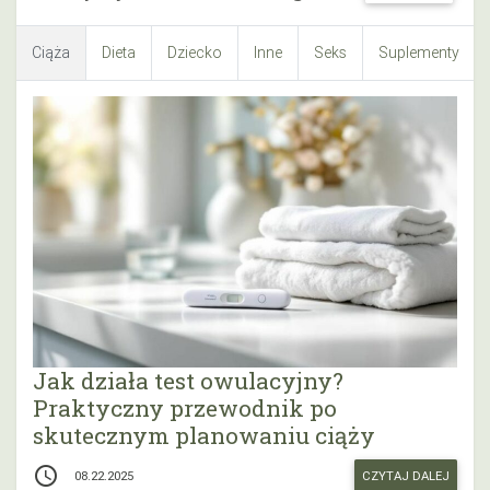
Ciąża
Dieta
Dziecko
Inne
Seks
Suplementy
Jak działa test owulacyjny?
Praktyczny przewodnik po
skutecznym planowaniu ciąży
access_time
CZYTAJ DALEJ
08.22.2025