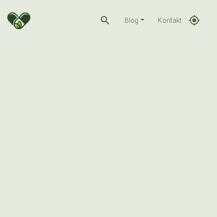
search
gps_fixed
Blog
Kontakt