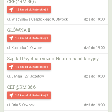
CEF@RM 36,6
near_me
1.2 km
od ul. Katoickiej 1
ul. Władysława Czaplickiego 9, Otwock
dziś do 19:00
GŁÓWNA II
near_me
1.6 km
od ul. Katoickiej 1
ul. Kupiecka 1, Otwock
dziś do 19:00
Szpital Psychiatryczno-Neurorehabilitacyjny
near_me
1.6 km
od ul. Katoickiej 1
ul. 3 Maja 127, Józefów
dziś do 19:00
CEF@RM 36,6
near_me
1.6 km
od ul. Katoickiej 1
ul. Orla 5, Otwock
dziś do 19:00