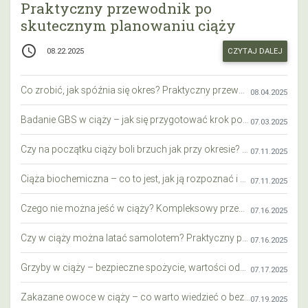
Praktyczny przewodnik po
skutecznym planowaniu ciąży
access_time
CZYTAJ DALEJ
08.22.2025
Co zrobić, jak spóźnia się okres? Praktyczny przewodnik krok po kroku
08.04.2025
Badanie GBS w ciąży – jak się przygotować krok po kroku?
07.03.2025
Czy na początku ciąży boli brzuch jak przy okresie? Wyjaśniamy objawy i różnice
07.11.2025
Ciąża biochemiczna – co to jest, jak ją rozpoznać i co warto wiedzieć?
07.11.2025
Czego nie można jeść w ciąży? Kompleksowy przewodnik dla przyszłych mam
07.16.2025
Czy w ciąży można latać samolotem? Praktyczny przewodnik dla przyszłych mam
07.16.2025
Grzyby w ciąży – bezpieczne spożycie, wartości odżywcze i zagrożenia
07.17.2025
Zakazane owoce w ciąży – co warto wiedzieć o bezpieczeństwie diety przyszłej mamy?
07.19.2025