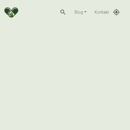
search
gps_fixed
Blog
Kontakt