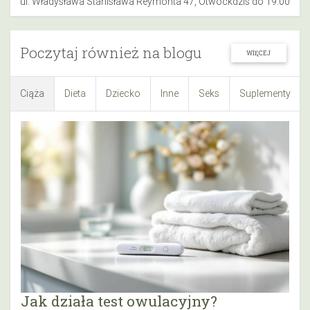
ul. Władysława Stanisława Reymonta 47, Otwock
dziś do 19:00
Poczytaj również na blogu
WIĘCEJ
Ciąża
Dieta
Dziecko
Inne
Seks
Suplementy
Jak działa test owulacyjny?