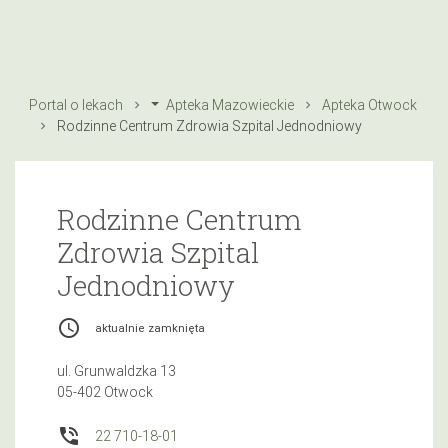
Portal o lekach
Apteka Mazowieckie
Apteka Otwock
Rodzinne Centrum Zdrowia Szpital Jednodniowy
Rodzinne Centrum
Zdrowia Szpital
Jednodniowy
access_time
aktualnie zamknięta
ul. Grunwaldzka 13
05-402 Otwock
phone_in_talk
22 710-18-01