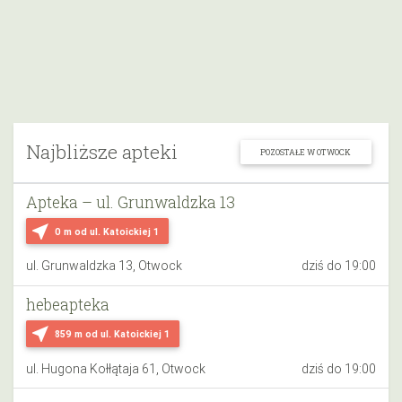
Najbliższe apteki
POZOSTAŁE W OTWOCK
Apteka – ul. Grunwaldzka 13
near_me
0 m
od ul. Katoickiej 1
ul. Grunwaldzka 13, Otwock
dziś do 19:00
hebeapteka
near_me
859 m
od ul. Katoickiej 1
ul. Hugona Kołłątaja 61, Otwock
dziś do 19:00