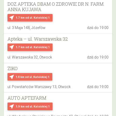
DOZ APTEKA DBAM O ZDROWIE DR N. FARM.
ANNA KUJAWA
near_me
1.7 km
od ul. Katoickiej 1
ul. 3 Maja 148, Józefów
dziś do 19:00
Apteka – ul. Warszawska 32
near_me
1.7 km
od ul. Katoickiej 1
ul. Warszawska 32, Otwock
dziś do 19:00
ZIKO
near_me
1.8 km
od ul. Katoickiej 1
ul. Powstańców Warszawy 13, Otwock
dziś do 19:00
AUTO APTEFARM
near_me
1.9 km
od ul. Katoickiej 1