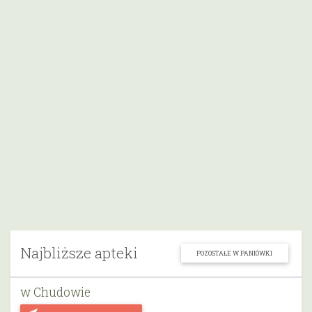
Najbliższe apteki
POZOSTAŁE W PANIÓWKI
w Chudowie