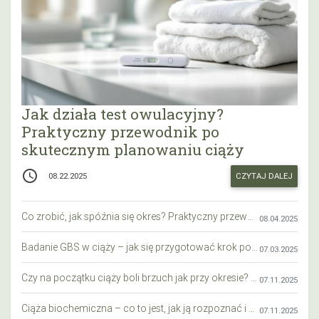
Jak działa test owulacyjny?
Praktyczny przewodnik po
skutecznym planowaniu ciąży
access_time
CZYTAJ DALEJ
08.22.2025
Co zrobić, jak spóźnia się okres? Praktyczny przewodnik krok po kroku
08.04.2025
Badanie GBS w ciąży – jak się przygotować krok po kroku?
07.03.2025
Czy na początku ciąży boli brzuch jak przy okresie? Wyjaśniamy objawy i różnice
07.11.2025
Ciąża biochemiczna – co to jest, jak ją rozpoznać i co warto wiedzieć?
07.11.2025