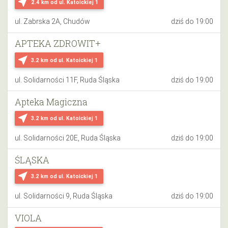
near_me
2.4 km
od ul. Katoickiej 1
ul. Zabrska 2A, Chudów
dziś do 19:00
APTEKA ZDROWIT+
near_me
3.2 km
od ul. Katoickiej 1
ul. Solidarności 11F, Ruda Śląska
dziś do 19:00
Apteka Magiczna
near_me
3.2 km
od ul. Katoickiej 1
ul. Solidarności 20E, Ruda Śląska
dziś do 19:00
ŚLĄSKA
near_me
3.2 km
od ul. Katoickiej 1
ul. Solidarności 9, Ruda Śląska
dziś do 19:00
VIOLA