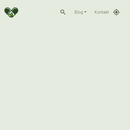
search
gps_fixed
Blog
Kontakt