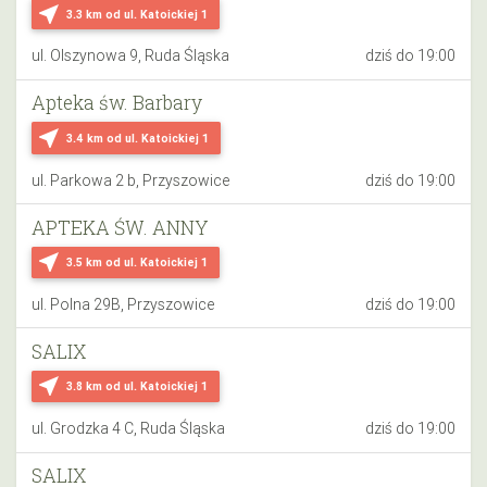
near_me
3.3 km
od ul. Katoickiej 1
ul. Olszynowa 9, Ruda Śląska
dziś do 19:00
Apteka św. Barbary
near_me
3.4 km
od ul. Katoickiej 1
ul. Parkowa 2 b, Przyszowice
dziś do 19:00
APTEKA ŚW. ANNY
near_me
3.5 km
od ul. Katoickiej 1
ul. Polna 29B, Przyszowice
dziś do 19:00
SALIX
near_me
3.8 km
od ul. Katoickiej 1
ul. Grodzka 4 C, Ruda Śląska
dziś do 19:00
SALIX