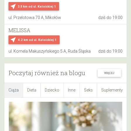
near_me
3.8 km
od ul. Katoickiej 1
ul. Przelotowa 70 A, Mikołów
dziś do 19:00
MELISSA
near_me
4.2 km
od ul. Katoickiej 1
ul. Kornela Makuszyńskiego 5 A, Ruda Śląska
dziś do 19:00
Poczytaj również na blogu
WIĘCEJ
Ciąża
Dieta
Dziecko
Inne
Seks
Suplementy