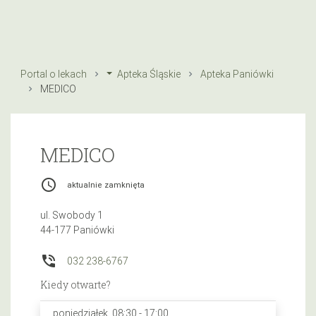
Portal o lekach
Apteka Śląskie
Apteka Paniówki
MEDICO
MEDICO
access_time
aktualnie zamknięta
ul. Swobody 1
44-177 Paniówki
phone_in_talk
032 238-6767
Kiedy otwarte?
poniedziałek, 08:30 - 17:00