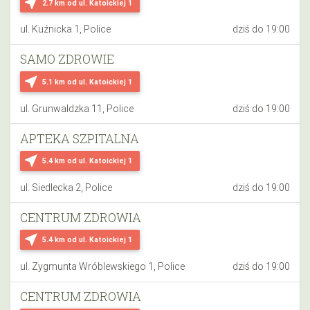
near_me
2.7 km
od ul. Katoickiej 1
ul. Kuźnicka 1, Police
dziś do 19:00
SAMO ZDROWIE
near_me
5.1 km
od ul. Katoickiej 1
ul. Grunwaldzka 11, Police
dziś do 19:00
APTEKA SZPITALNA
near_me
5.4 km
od ul. Katoickiej 1
ul. Siedlecka 2, Police
dziś do 19:00
CENTRUM ZDROWIA
near_me
5.4 km
od ul. Katoickiej 1
ul. Zygmunta Wróblewskiego 1, Police
dziś do 19:00
CENTRUM ZDROWIA