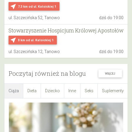
near_me
7.3 km
od ul. Katoickiej 1
ul. Szczecińska 52, Tanowo
dziś do 19:00
Stowarzyszenie Hospicjum Królowej Apostołów
near_me
8 km
od ul. Katoickiej 1
ul. Szczecińska 12, Tanowo
dziś do 19:00
Poczytaj również na blogu
WIĘCEJ
Ciąża
Dieta
Dziecko
Inne
Seks
Suplementy