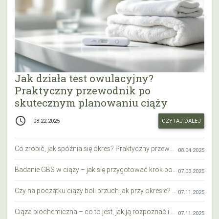
Jak działa test owulacyjny?
Praktyczny przewodnik po
skutecznym planowaniu ciąży
access_time
CZYTAJ DALEJ
08.22.2025
Co zrobić, jak spóźnia się okres? Praktyczny przewodnik krok po kroku
08.04.2025
Badanie GBS w ciąży – jak się przygotować krok po kroku?
07.03.2025
Czy na początku ciąży boli brzuch jak przy okresie? Wyjaśniamy objawy i różnice
07.11.2025
Ciąża biochemiczna – co to jest, jak ją rozpoznać i co warto wiedzieć?
07.11.2025