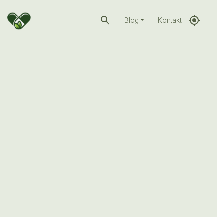
search
gps_fixed
Blog
Kontakt