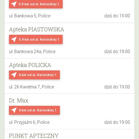
near_me
5.8 km
od ul. Katoickiej 1
ul. Bankowa 5, Police
dziś do 19:00
Apteka PIASTOWSKA
near_me
5.9 km
od ul. Katoickiej 1
ul. Bankowa 24a, Police
dziś do 19:00
Apteka POLICKA
near_me
6 km
od ul. Katoickiej 1
ul. 26 Kwietnia 7, Police
dziś do 19:00
Dr. Max
near_me
6 km
od ul. Katoickiej 1
ul. Przyjaźni 6, Police
dziś do 19:00
PUNKT APTECZNY