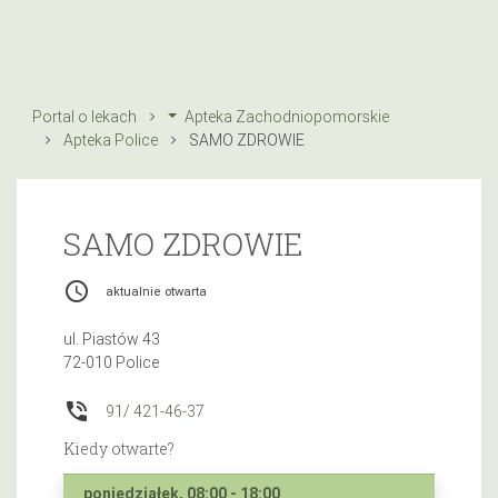
Portal o lekach
Apteka Zachodniopomorskie
Apteka Police
SAMO ZDROWIE
SAMO ZDROWIE
access_time
aktualnie otwarta
ul. Piastów 43
72-010 Police
phone_in_talk
91/ 421-46-37
Kiedy otwarte?
poniedziałek, 08:00 - 18:00