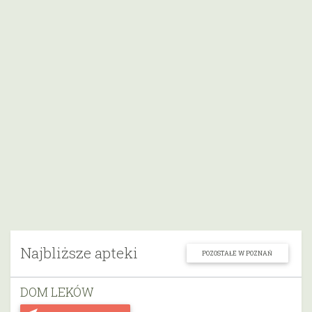
Najbliższe apteki
POZOSTAŁE W POZNAŃ
DOM LEKÓW