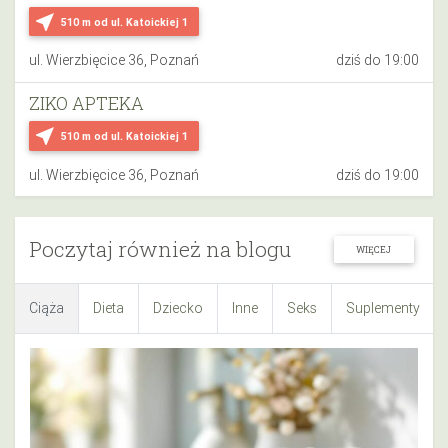
near_me
510 m
od ul. Katoickiej 1
ul. Wierzbięcice 36, Poznań
dziś do 19:00
ZIKO APTEKA
near_me
510 m
od ul. Katoickiej 1
ul. Wierzbięcice 36, Poznań
dziś do 19:00
Poczytaj również na blogu
WIĘCEJ
Ciąża
Dieta
Dziecko
Inne
Seks
Suplementy