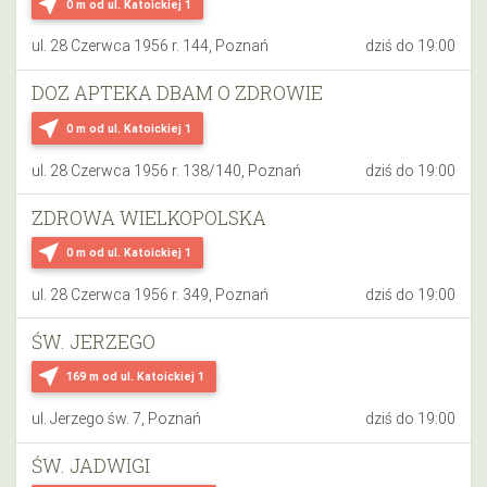
near_me
0 m
od ul. Katoickiej 1
ul. 28 Czerwca 1956 r. 144, Poznań
dziś do 19:00
DOZ APTEKA DBAM O ZDROWIE
near_me
0 m
od ul. Katoickiej 1
ul. 28 Czerwca 1956 r. 138/140, Poznań
dziś do 19:00
ZDROWA WIELKOPOLSKA
near_me
0 m
od ul. Katoickiej 1
ul. 28 Czerwca 1956 r. 349, Poznań
dziś do 19:00
ŚW. JERZEGO
near_me
169 m
od ul. Katoickiej 1
ul. Jerzego św. 7, Poznań
dziś do 19:00
ŚW. JADWIGI