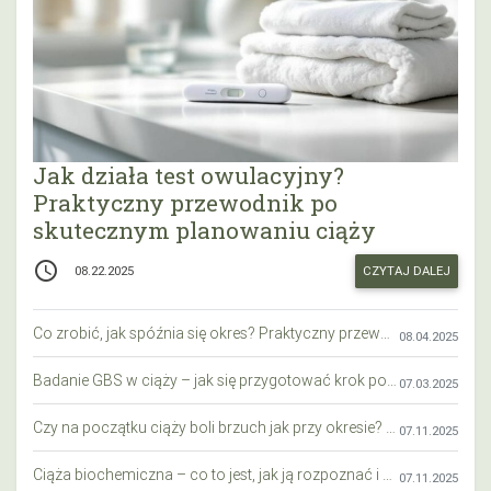
Jak działa test owulacyjny?
Praktyczny przewodnik po
skutecznym planowaniu ciąży
access_time
CZYTAJ DALEJ
08.22.2025
Co zrobić, jak spóźnia się okres? Praktyczny przewodnik krok po kroku
08.04.2025
Badanie GBS w ciąży – jak się przygotować krok po kroku?
07.03.2025
Czy na początku ciąży boli brzuch jak przy okresie? Wyjaśniamy objawy i różnice
07.11.2025
Ciąża biochemiczna – co to jest, jak ją rozpoznać i co warto wiedzieć?
07.11.2025