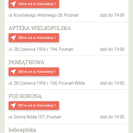
near_me
169 m
od ul. Katoickiej 1
ul. Kosińskiego Antoniego 28, Poznań
dziś do 19:00
APTEKA WIELKOPOLSKA
near_me
200 m
od ul. Katoickiej 1
ul. 28 Czerwca 1956 r. 194, Poznań
dziś do 19:00
PAMIĄTKOWA
near_me
200 m
od ul. Katoickiej 1
ul. 28 Czerwca 1956 r. 168, Poznań-Wilda
dziś do 19:00
POD KORONĄ
near_me
387 m
od ul. Katoickiej 1
ul. Górna Wilda 107, Poznań
dziś do 19:00
hebeapteka