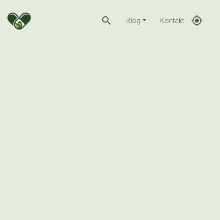
search
gps_fixed
Blog
Kontakt