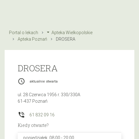
Portal o lekach
Apteka Wielkopolskie
Apteka Poznań
DROSERA
DROSERA
access_time
aktualnie otwarta
ul. 28 Czerwca 1956 r. 330/330A
61-437 Poznań
phone_in_talk
61 832 09 16
Kiedy otwarte?
poniedziałek, 08:00 - 20:00