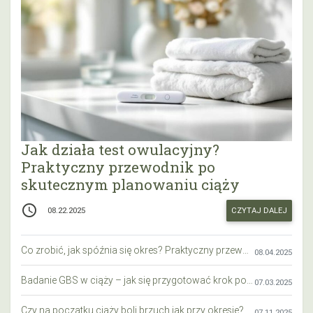
Jak działa test owulacyjny?
Praktyczny przewodnik po
skutecznym planowaniu ciąży
access_time
CZYTAJ DALEJ
08.22.2025
Co zrobić, jak spóźnia się okres? Praktyczny przewodnik krok po kroku
08.04.2025
Badanie GBS w ciąży – jak się przygotować krok po kroku?
07.03.2025
Czy na początku ciąży boli brzuch jak przy okresie? Wyjaśniamy objawy i różnice
07.11.2025