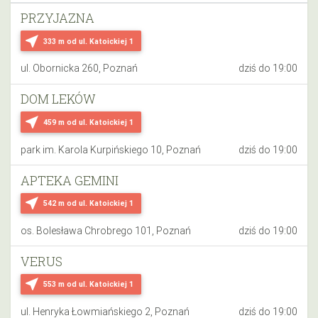
PRZYJAZNA
near_me
333 m
od ul. Katoickiej 1
ul. Obornicka 260, Poznań
dziś do 19:00
DOM LEKÓW
near_me
459 m
od ul. Katoickiej 1
park im. Karola Kurpińskiego 10, Poznań
dziś do 19:00
APTEKA GEMINI
near_me
542 m
od ul. Katoickiej 1
os. Bolesława Chrobrego 101, Poznań
dziś do 19:00
VERUS
near_me
553 m
od ul. Katoickiej 1
ul. Henryka Łowmiańskiego 2, Poznań
dziś do 19:00