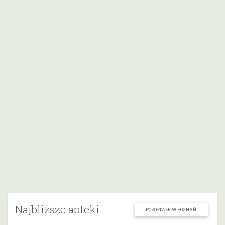
Najbliższe apteki
POZOSTAŁE W POZNAŃ