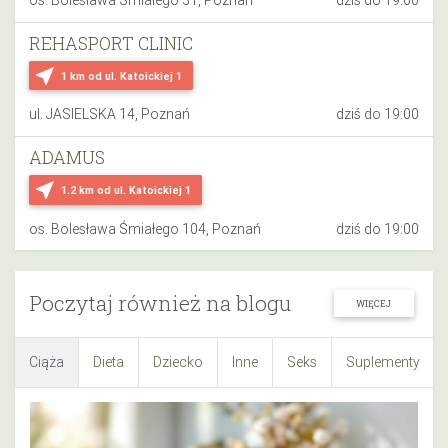
os. Bolesława Śmiałego 31, Poznań
dziś do 19:00
REHASPORT CLINIC
near_me
1 km
od ul. Katoickiej 1
ul. JASIELSKA 14, Poznań
dziś do 19:00
ADAMUS
near_me
1.2 km
od ul. Katoickiej 1
os. Bolesława Śmiałego 104, Poznań
dziś do 19:00
Poczytaj również na blogu
WIĘCEJ
Ciąża
Dieta
Dziecko
Inne
Seks
Suplementy