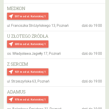
MEDKON
near_me
587 m
od ul. Katoickiej 1
ul. Franciszka Stróżyńskiego 13, Poznań
dziś do 19:00
U ZŁOTEGO ŹRÓDŁA
near_me
680 m
od ul. Katoickiej 1
os. Władysława Jagiełły 17, Poznań
dziś do 19:00
Z SERCEM
near_me
921 m
od ul. Katoickiej 1
ul. Strzeszyńska 63, Poznań
dziś do 19:00
ADAMUS
near_me
976 m
od ul. Katoickiej 1