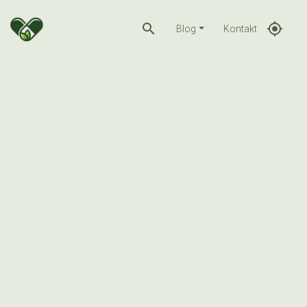
search
gps_fixed
Blog
Kontakt