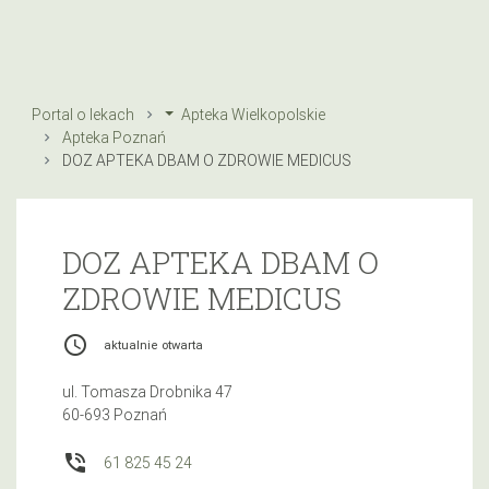
Portal o lekach
Apteka Wielkopolskie
Apteka Poznań
DOZ APTEKA DBAM O ZDROWIE MEDICUS
DOZ APTEKA DBAM O
ZDROWIE MEDICUS
access_time
aktualnie otwarta
ul. Tomasza Drobnika 47
60-693 Poznań
phone_in_talk
61 825 45 24