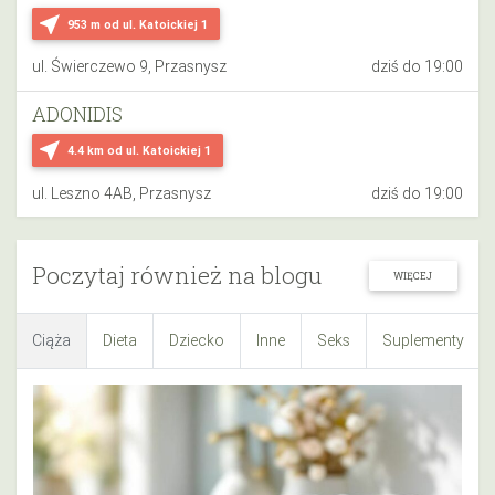
near_me
953 m
od ul. Katoickiej 1
ul. Świerczewo 9, Przasnysz
dziś do 19:00
ADONIDIS
near_me
4.4 km
od ul. Katoickiej 1
ul. Leszno 4AB, Przasnysz
dziś do 19:00
Poczytaj również na blogu
WIĘCEJ
Ciąża
Dieta
Dziecko
Inne
Seks
Suplementy