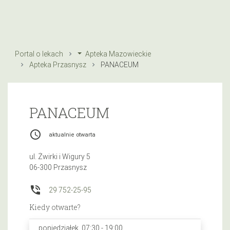
Portal o lekach
Apteka Mazowieckie
Apteka Przasnysz
PANACEUM
PANACEUM
access_time
aktualnie otwarta
ul. Żwirki i Wigury 5
06-300 Przasnysz
phone_in_talk
29 752-25-95
Kiedy otwarte?
poniedziałek, 07:30 - 19:00