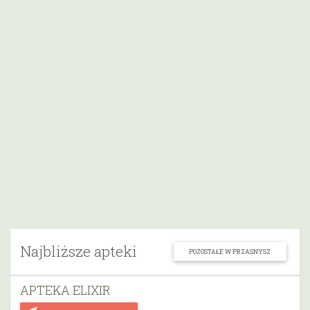
Najbliższe apteki
POZOSTAŁE W PRZASNYSZ
APTEKA ELIXIR