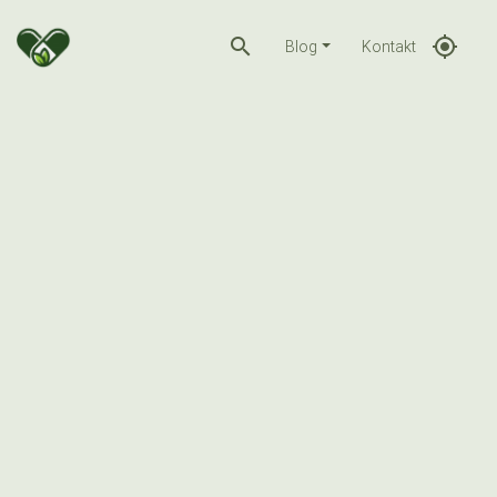
search
gps_fixed
Blog
Kontakt