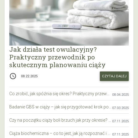
Jak działa test owulacyjny?
Praktyczny przewodnik po
skutecznym planowaniu ciąży
access_time
CZYTAJ DALEJ
08.22.2025
Co zrobić, jak spóźnia się okres? Praktyczny przewodnik krok po kroku
08.04.2025
Badanie GBS w ciąży – jak się przygotować krok po kroku?
07.03.2025
Czy na początku ciąży boli brzuch jak przy okresie? Wyjaśniamy objawy i różnice
07.11.2025
Ciąża biochemiczna – co to jest, jak ją rozpoznać i co warto wiedzieć?
07.11.2025