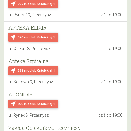
near_me
797 m
od ul. Katoickiej 1
ul. Rynek 19, Przasnysz
dziś do 19:00
APTEKA ELIXIR
near_me
876 m
od ul. Katoickiej 1
ul. Orlika 18, Przasnysz
dziś do 19:00
Apteka Szpitalna
near_me
881 m
od ul. Katoickiej 1
ul. Sadowa 9, Przasnysz
dziś do 19:00
ADONIDIS
near_me
920 m
od ul. Katoickiej 1
ul. Rynek 8, Przasnysz
dziś do 19:00
Zakład Opiekuńczo-Leczniczy