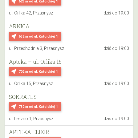
near_me
623 m
od ul. Katoickiej 1
ul. Orlika 42, Przasnysz
dziś do 19:00
ARNICA
near_me
632 m
od ul. Katoickiej 1
ul. Przechodnia 3, Przasnysz
dziś do 19:00
Apteka – ul. Orlika 15
near_me
702 m
od ul. Katoickiej 1
ul. Orlika 15, Przasnysz
dziś do 19:00
SOKRATES
near_me
732 m
od ul. Katoickiej 1
ul. Leszno 1, Przasnysz
dziś do 19:00
APTEKA ELIXIR