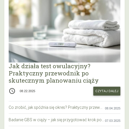
Jak działa test owulacyjny?
Praktyczny przewodnik po
skutecznym planowaniu ciąży
access_time
CZYTAJ DALEJ
08.22.2025
Co zrobić, jak spóźnia się okres? Praktyczny przewodnik krok po kroku
08.04.2025
Badanie GBS w ciąży – jak się przygotować krok po kroku?
07.03.2025