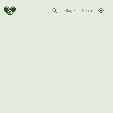
search
gps_fixed
Blog
Kontakt