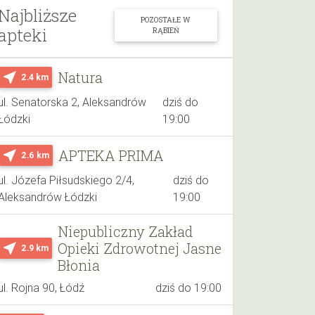
Najbliższe
POZOSTAŁE W
apteki
RĄBIEŃ
Natura
near_me
2.4 km
ul. Senatorska 2, Aleksandrów
dziś do
Łódzki
19:00
APTEKA PRIMA
near_me
2.6 km
ul. Józefa Piłsudskiego 2/4,
dziś do
Aleksandrów Łódzki
19:00
Niepubliczny Zakład
Opieki Zdrowotnej Jasne
near_me
2.9 km
Błonia
ul. Rojna 90, Łódź
dziś do 19:00