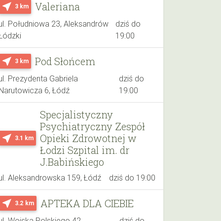
Valeriana
near_me
3 km
ul. Południowa 23, Aleksandrów
dziś do
Łódzki
19:00
Pod Słońcem
near_me
3 km
ul. Prezydenta Gabriela
dziś do
Narutowicza 6, Łódź
19:00
Specjalistyczny
Psychiatryczny Zespół
Opieki Zdrowotnej w
near_me
3.1 km
Łodzi Szpital im. dr
J.Babińskiego
ul. Aleksandrowska 159, Łódź
dziś do 19:00
APTEKA DLA CIEBIE
near_me
3.2 km
ul. Wojska Polskiego 42,
dziś do