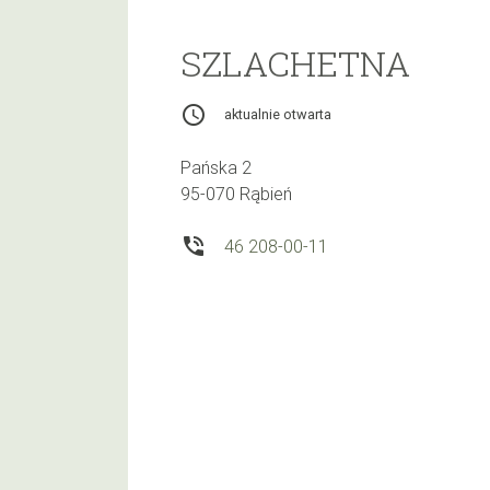
SZLACHETNA
access_time
aktualnie otwarta
Pańska 2
95-070 Rąbień
phone_in_talk
46 208-00-11