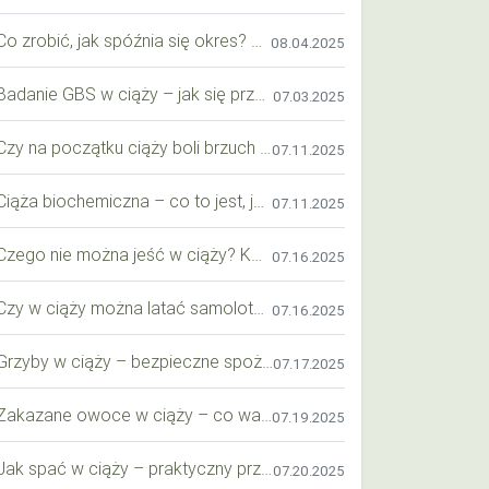
Co zrobić, jak spóźnia się okres? Praktyczny przewodnik krok po kroku
08.04.2025
Badanie GBS w ciąży – jak się przygotować krok po kroku?
07.03.2025
Czy na początku ciąży boli brzuch jak przy okresie? Wyjaśniamy objawy i różnice
07.11.2025
Ciąża biochemiczna – co to jest, jak ją rozpoznać i co warto wiedzieć?
07.11.2025
Czego nie można jeść w ciąży? Kompleksowy przewodnik dla przyszłych mam
07.16.2025
Czy w ciąży można latać samolotem? Praktyczny przewodnik dla przyszłych mam
07.16.2025
Grzyby w ciąży – bezpieczne spożycie, wartości odżywcze i zagrożenia
07.17.2025
Zakazane owoce w ciąży – co warto wiedzieć o bezpieczeństwie diety przyszłej mamy?
07.19.2025
Jak spać w ciąży – praktyczny przewodnik dla przyszłych mam
07.20.2025