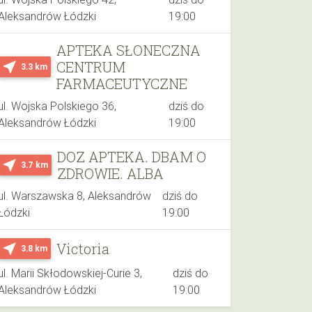
Aleksandrów Łódzki
19:00
APTEKA SŁONECZNA
CENTRUM
near_me
3.3 km
FARMACEUTYCZNE
ul. Wojska Polskiego 36,
dziś do
Aleksandrów Łódzki
19:00
DOZ APTEKA. DBAM O
near_me
3.7 km
ZDROWIE. ALBA
ul. Warszawska 8, Aleksandrów
dziś do
Łódzki
19:00
Victoria
near_me
3.8 km
ul. Marii Skłodowskiej-Curie 3,
dziś do
Aleksandrów Łódzki
19:00