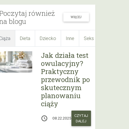
Poczytaj również
WIĘCEJ
na blogu
Ciąża
Dieta
Dziecko
Inne
Seks
Suplementy
Jak działa test
owulacyjny?
Praktyczny
przewodnik po
skutecznym
planowaniu
ciąży
CZYTAJ
access_time
08.22.2025
DALEJ