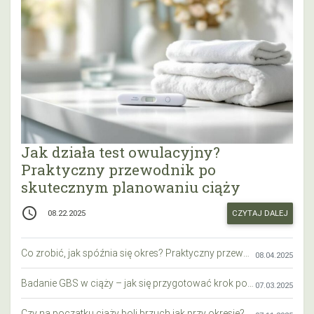
Jak działa test owulacyjny?
Praktyczny przewodnik po
skutecznym planowaniu ciąży
access_time
CZYTAJ DALEJ
08.22.2025
Co zrobić, jak spóźnia się okres? Praktyczny przewodnik krok po kroku
08.04.2025
Badanie GBS w ciąży – jak się przygotować krok po kroku?
07.03.2025
Czy na początku ciąży boli brzuch jak przy okresie? Wyjaśniamy objawy i różnice