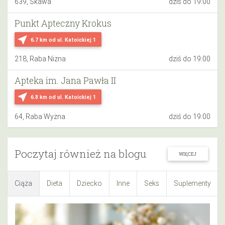
639, Skawa
dziś do 19:00
Punkt Apteczny Krokus
near_me
6.7 km
od ul. Katoickiej 1
218, Raba Niżna
dziś do 19:00
Apteka im. Jana Pawła II
near_me
6.8 km
od ul. Katoickiej 1
64, Raba Wyżna
dziś do 19:00
Poczytaj również na blogu
WIĘCEJ
Ciąża
Dieta
Dziecko
Inne
Seks
Suplementy