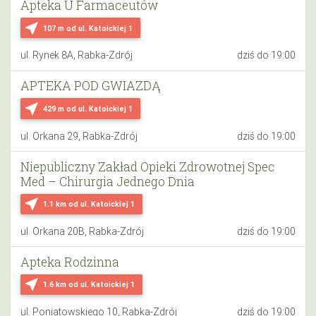
Apteka U Farmaceutów
near_me
107 m
od ul. Katoickiej 1
ul. Rynek 8A, Rabka-Zdrój
dziś do 19:00
APTEKA POD GWIAZDĄ
near_me
429 m
od ul. Katoickiej 1
ul. Orkana 29, Rabka-Zdrój
dziś do 19:00
Niepubliczny Zakład Opieki Zdrowotnej Spec
Med – Chirurgia Jednego Dnia
near_me
1.1 km
od ul. Katoickiej 1
ul. Orkana 20B, Rabka-Zdrój
dziś do 19:00
Apteka Rodzinna
near_me
1.6 km
od ul. Katoickiej 1
ul. Poniatowskiego 10, Rabka-Zdrój
dziś do 19:00