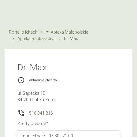
Portal o lekach
Apteka Małopolskie
Apteka Rabka-Zdrój
Dr. Max
Dr. Max
access_time
aktualnie otwarta
ul. Sądecka 1B
34-700 Rabka-Zdrój
phone_in_talk
516 041 816
Kiedy otwarte?
poniedziałek, 07:30 - 21:00