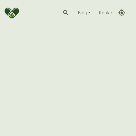
search
gps_fixed
Blog
Kontakt