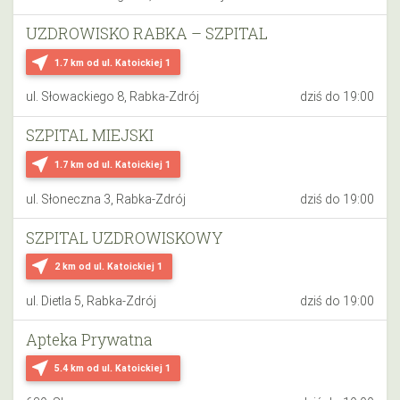
UZDROWISKO RABKA – SZPITAL
near_me
1.7 km
od ul. Katoickiej 1
ul. Słowackiego 8, Rabka-Zdrój
dziś do 19:00
SZPITAL MIEJSKI
near_me
1.7 km
od ul. Katoickiej 1
ul. Słoneczna 3, Rabka-Zdrój
dziś do 19:00
SZPITAL UZDROWISKOWY
near_me
2 km
od ul. Katoickiej 1
ul. Dietla 5, Rabka-Zdrój
dziś do 19:00
Apteka Prywatna
near_me
5.4 km
od ul. Katoickiej 1