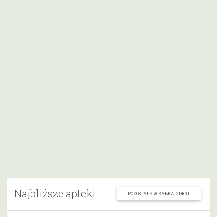
Najbliższe apteki
POZOSTAŁE W RABKA-ZDRÓJ