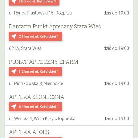
near_me
89 m
od ul. Katoickiej 1
ul. Rynek Piastowski 15, Rozprza
dziś do 19:00
Danfarm Punkt Apteczny Stara Wieś
near_me
2.1 km
od ul. Katoickiej 1
621A, Stara Wieś
dziś do 19:00
PUNKT APTECZNY EFARM
near_me
5.2 km
od ul. Katoickiej 1
ul. Piotrkowska 3, Niechcice
dziś do 19:00
APTEKA SŁONECZNA
near_me
6.4 km
od ul. Katoickiej 1
ul. Wesoła 4, Wola Krzysztoporska
dziś do 19:00
APTEKA ALOES