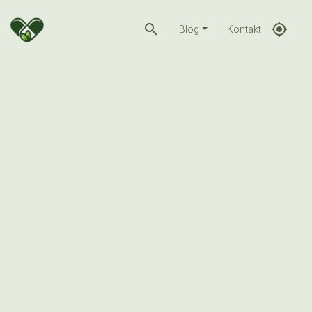
search
gps_fixed
Blog
Kontakt