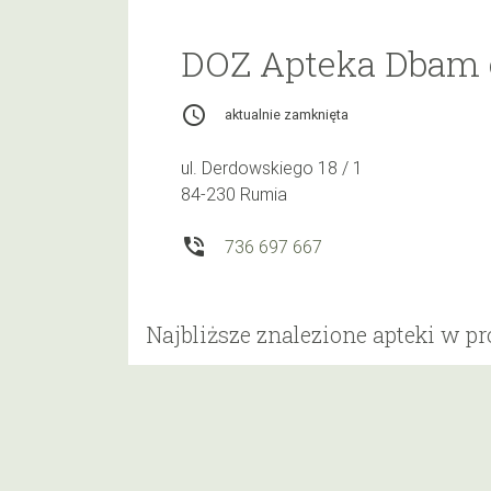
DOZ Apteka Dbam 
access_time
aktualnie zamknięta
ul. Derdowskiego 18 / 1
84-230 Rumia
phone_in_talk
736 697 667
Najbliższe znalezione apteki w p