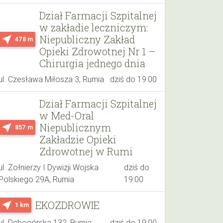
Dział Farmacji Szpitalnej
w zakładie leczniczym:
Niepubliczny Zakład
near_me
478 m
Opieki Zdrowotnej Nr 1 –
Chirurgia jednego dnia
ul. Czesława Miłosza 3, Rumia
dziś do 19:00
Dział Farmacji Szpitalnej
w Med-Oral
Niepublicznym
near_me
857 m
Zakładzie Opieki
Zdrowotnej w Rumi
ul. Żołnierzy I Dywizji Wojska
dziś do
Polskiego 29A, Rumia
19:00
EKOZDROWIE
near_me
1 km
ul. Dębogórska 132, Rumia
dziś do 19:00