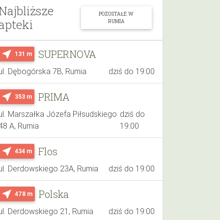
Najbliższe
POZOSTAŁE W
apteki
RUMIA
SUPERNOVA
near_me
131 m
ul. Dębogórska 7B, Rumia
dziś do 19:00
PRIMA
near_me
353 m
ul. Marszałka Józefa Piłsudskiego
dziś do
48 A, Rumia
19:00
Flos
near_me
434 m
ul. Derdowskiego 23A, Rumia
dziś do 19:00
Polska
near_me
478 m
ul. Derdowskiego 21, Rumia
dziś do 19:00