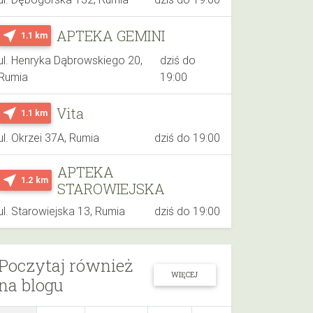
APTEKA GEMINI
near_me
1.1 km
ul. Henryka Dąbrowskiego 20,
dziś do
Rumia
19:00
Vita
near_me
1.1 km
ul. Okrzei 37A, Rumia
dziś do 19:00
APTEKA
near_me
1.2 km
STAROWIEJSKA
ul. Starowiejska 13, Rumia
dziś do 19:00
Poczytaj również
WIĘCEJ
na blogu