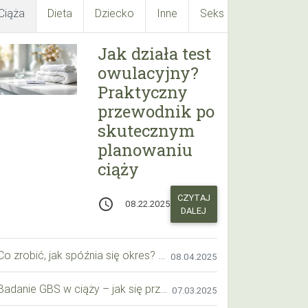
Ciąża
Dieta
Dziecko
Inne
Seks
Suplementy
Jak działa test
owulacyjny?
Praktyczny
przewodnik po
skutecznym
planowaniu
ciąży
CZYTAJ
access_time
08.22.2025
DALEJ
Co zrobić, jak spóźnia się okres? Praktyczny przewodnik krok po kroku
08.04.2025
Badanie GBS w ciąży – jak się przygotować krok po kroku?
07.03.2025