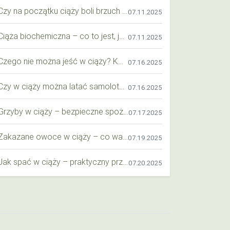
Czy na początku ciąży boli brzuch jak przy okresie? Wyjaśniamy objawy i różnice
07.11.2025
Ciąża biochemiczna – co to jest, jak ją rozpoznać i co warto wiedzieć?
07.11.2025
Czego nie można jeść w ciąży? Kompleksowy przewodnik dla przyszłych mam
07.16.2025
Czy w ciąży można latać samolotem? Praktyczny przewodnik dla przyszłych mam
07.16.2025
Grzyby w ciąży – bezpieczne spożycie, wartości odżywcze i zagrożenia
07.17.2025
Zakazane owoce w ciąży – co warto wiedzieć o bezpieczeństwie diety przyszłej mamy?
07.19.2025
Jak spać w ciąży – praktyczny przewodnik dla przyszłych mam
07.20.2025