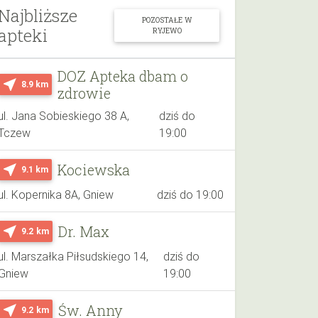
Najbliższe
POZOSTAŁE W
apteki
RYJEWO
DOZ Apteka dbam o
near_me
8.9 km
zdrowie
ul. Jana Sobieskiego 38 A,
dziś do
Tczew
19:00
Kociewska
near_me
9.1 km
ul. Kopernika 8A, Gniew
dziś do 19:00
Dr. Max
near_me
9.2 km
ul. Marszałka Piłsudskiego 14,
dziś do
Gniew
19:00
Św. Anny
near_me
9.2 km