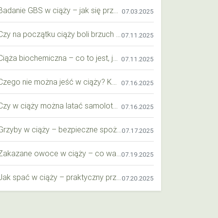
Badanie GBS w ciąży – jak się przygotować krok po kroku?
07.03.2025
Czy na początku ciąży boli brzuch jak przy okresie? Wyjaśniamy objawy i różnice
07.11.2025
Ciąża biochemiczna – co to jest, jak ją rozpoznać i co warto wiedzieć?
07.11.2025
Czego nie można jeść w ciąży? Kompleksowy przewodnik dla przyszłych mam
07.16.2025
Czy w ciąży można latać samolotem? Praktyczny przewodnik dla przyszłych mam
07.16.2025
Grzyby w ciąży – bezpieczne spożycie, wartości odżywcze i zagrożenia
07.17.2025
Zakazane owoce w ciąży – co warto wiedzieć o bezpieczeństwie diety przyszłej mamy?
07.19.2025
Jak spać w ciąży – praktyczny przewodnik dla przyszłych mam
07.20.2025