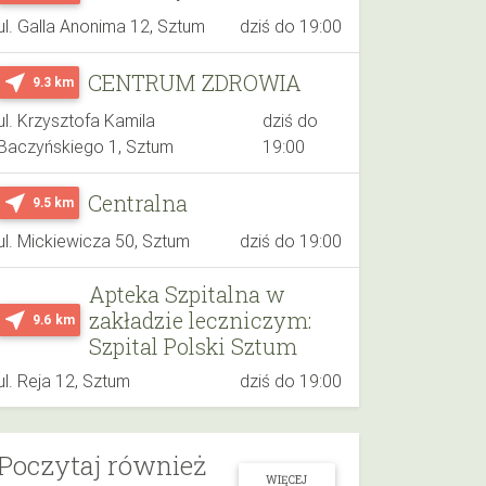
ul. Galla Anonima 12, Sztum
dziś do 19:00
CENTRUM ZDROWIA
near_me
9.3 km
ul. Krzysztofa Kamila
dziś do
Baczyńskiego 1, Sztum
19:00
Centralna
near_me
9.5 km
ul. Mickiewicza 50, Sztum
dziś do 19:00
Apteka Szpitalna w
zakładzie leczniczym:
near_me
9.6 km
Szpital Polski Sztum
ul. Reja 12, Sztum
dziś do 19:00
Poczytaj również
WIĘCEJ