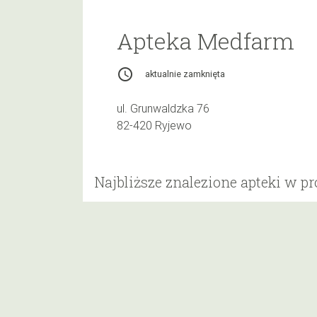
Apteka Medfarm
access_time
aktualnie zamknięta
ul. Grunwaldzka 76
82-420 Ryjewo
Najbliższe znalezione apteki w p