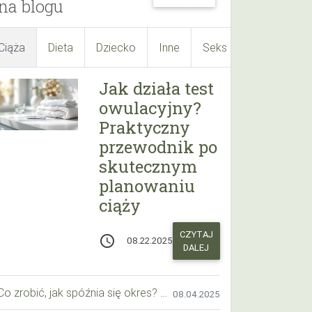
na blogu
Ciąża
Dieta
Dziecko
Inne
Seks
Suplementy
Jak działa test
owulacyjny?
Praktyczny
przewodnik po
skutecznym
planowaniu
ciąży
CZYTAJ
access_time
08.22.2025
DALEJ
Co zrobić, jak spóźnia się okres? Praktyczny przewodnik krok po kroku
08.04.2025