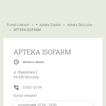
Portal o lekach
Apteka Śląskie
Apteka Skoczów
APTEKA ISOFARM
APTEKA ISOFARM
access_time
aktualnie otwarta
ul. Objazdowa 2
43-430 Skoczów
phone_in_talk
33 851 03 94
Kiedy otwarte?
poniedziałek, 07:00 - 19:00