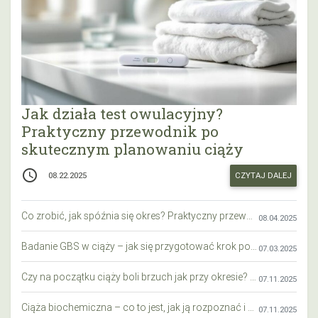
Jak działa test owulacyjny?
Praktyczny przewodnik po
skutecznym planowaniu ciąży
access_time
CZYTAJ DALEJ
08.22.2025
Co zrobić, jak spóźnia się okres? Praktyczny przewodnik krok po kroku
08.04.2025
Badanie GBS w ciąży – jak się przygotować krok po kroku?
07.03.2025
Czy na początku ciąży boli brzuch jak przy okresie? Wyjaśniamy objawy i różnice
07.11.2025
Ciąża biochemiczna – co to jest, jak ją rozpoznać i co warto wiedzieć?
07.11.2025