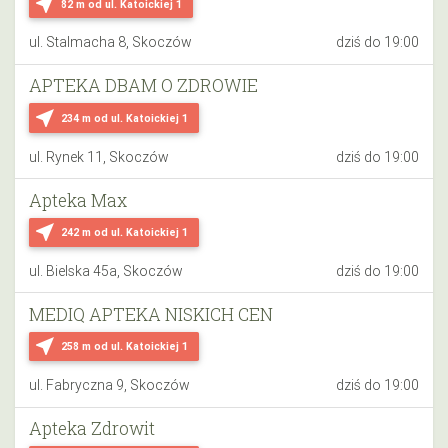
near_me
82 m
od ul. Katoickiej 1
ul. Stalmacha 8, Skoczów
dziś do 19:00
APTEKA DBAM O ZDROWIE
near_me
234 m
od ul. Katoickiej 1
ul. Rynek 11, Skoczów
dziś do 19:00
Apteka Max
near_me
242 m
od ul. Katoickiej 1
ul. Bielska 45a, Skoczów
dziś do 19:00
MEDIQ APTEKA NISKICH CEN
near_me
258 m
od ul. Katoickiej 1
ul. Fabryczna 9, Skoczów
dziś do 19:00
Apteka Zdrowit