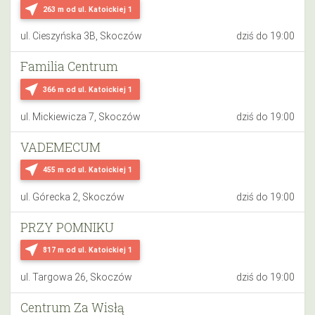
near_me
263 m
od ul. Katoickiej 1
ul. Cieszyńska 3B, Skoczów
dziś do 19:00
Familia Centrum
near_me
366 m
od ul. Katoickiej 1
ul. Mickiewicza 7, Skoczów
dziś do 19:00
VADEMECUM
near_me
455 m
od ul. Katoickiej 1
ul. Górecka 2, Skoczów
dziś do 19:00
PRZY POMNIKU
near_me
817 m
od ul. Katoickiej 1
ul. Targowa 26, Skoczów
dziś do 19:00
Centrum Za Wisłą