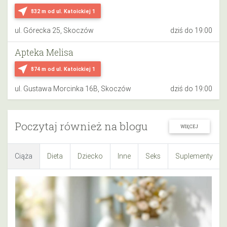
near_me
832 m
od ul. Katoickiej 1
ul. Górecka 25, Skoczów
dziś do 19:00
Apteka Melisa
near_me
874 m
od ul. Katoickiej 1
ul. Gustawa Morcinka 16B, Skoczów
dziś do 19:00
Poczytaj również na blogu
WIĘCEJ
Ciąża
Dieta
Dziecko
Inne
Seks
Suplementy