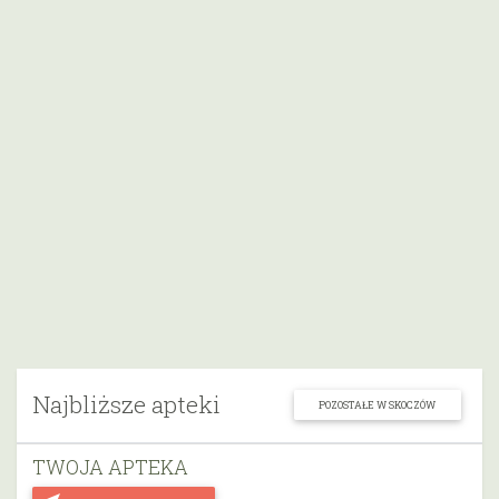
Najbliższe apteki
POZOSTAŁE W SKOCZÓW
TWOJA APTEKA