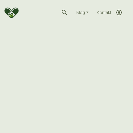
search
gps_fixed
Blog
Kontakt