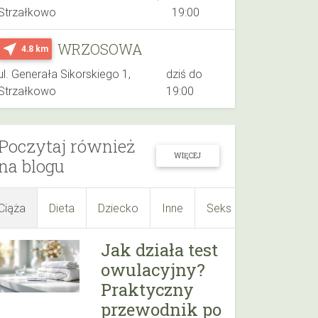
Strzałkowo
19:00
WRZOSOWA
near_me
4.8 km
ul. Generała Sikorskiego 1,
dziś do
Strzałkowo
19:00
Poczytaj również
WIĘCEJ
na blogu
Ciąża
Dieta
Dziecko
Inne
Seks
Suplementy
Jak działa test
owulacyjny?
Praktyczny
przewodnik po