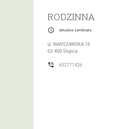
RODZINNA
access_time
aktualnie zamknięta
ul. WARSZAWSKA 16
62-400 Słupca
phone_in_talk
632771426