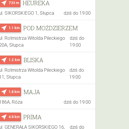
HEUREKA
near_me
733 m
ul. SIKORSKIEGO 1, Słupca
dziś do 19:00
POD MOŹDZIERZEM
near_me
1.1 km
ul. Rotmistrza Witolda Pileckiego
dziś do
20A, Słupca
19:00
BLISKA
near_me
1.2 km
ul. Rotmistrza Witolda Pileckiego
dziś do
11, Słupca
19:00
MAJA
near_me
1.8 km
186A, Róża
dziś do 19:00
PRIMA
near_me
4.8 km
ul. GENERAŁA SIKORSKIEGO 16,
dziś do