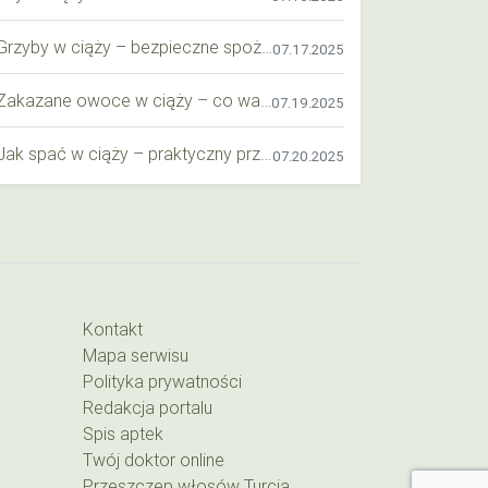
Grzyby w ciąży – bezpieczne spożycie, wartości odżywcze i zagrożenia
07.17.2025
Zakazane owoce w ciąży – co warto wiedzieć o bezpieczeństwie diety przyszłej mamy?
07.19.2025
Jak spać w ciąży – praktyczny przewodnik dla przyszłych mam
07.20.2025
Kontakt
Mapa serwisu
Polityka prywatności
Redakcja portalu
Spis aptek
Twój doktor online
Przeszczep włosów Turcja