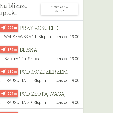
Najbliższe
POZOSTAŁE W
apteki
SŁUPCA
PRZY KOŚCIELE
near_me
229 m
ul. WARSZAWSKA 11, Słupca
dziś do 19:00
BLISKA
near_me
379 m
pl. Szkolny 16a, Słupca
dziś do 19:00
POD MOŹDZIERZEM
near_me
680 m
ul. TRAUGUTTA 16, Słupca
dziś do 19:00
POD ZŁOTĄ WAGĄ
near_me
709 m
ul. TRAUGUTTA 7D, Słupca
dziś do 19:00