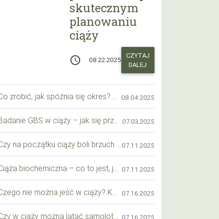
skutecznym
planowaniu
ciąży
CZYTAJ
access_time
08.22.2025
DALEJ
Co zrobić, jak spóźnia się okres? Praktyczny przewodnik krok po kroku
08.04.2025
Badanie GBS w ciąży – jak się przygotować krok po kroku?
07.03.2025
Czy na początku ciąży boli brzuch jak przy okresie? Wyjaśniamy objawy i różnice
07.11.2025
Ciąża biochemiczna – co to jest, jak ją rozpoznać i co warto wiedzieć?
07.11.2025
Czego nie można jeść w ciąży? Kompleksowy przewodnik dla przyszłych mam
07.16.2025
Czy w ciąży można latać samolotem? Praktyczny przewodnik dla przyszłych mam
07.16.2025