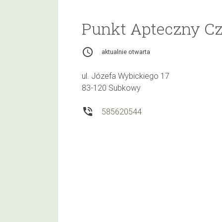
Punkt Apteczny C
access_time
aktualnie otwarta
ul. Józefa Wybickiego 17
83-120 Subkowy
phone_in_talk
585620544