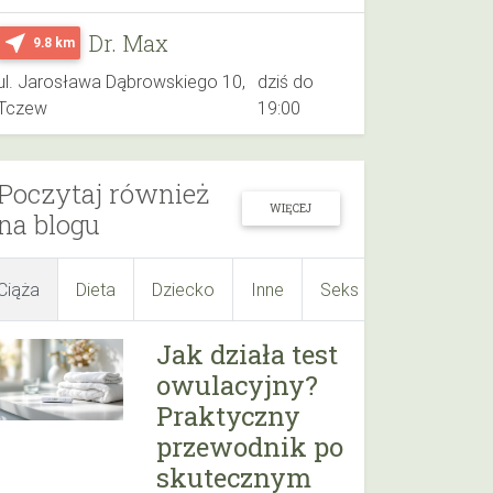
Dr. Max
near_me
9.8 km
ul. Jarosława Dąbrowskiego 10,
dziś do
Tczew
19:00
Poczytaj również
WIĘCEJ
na blogu
Ciąża
Dieta
Dziecko
Inne
Seks
Suplementy
Jak działa test
owulacyjny?
Praktyczny
przewodnik po
skutecznym