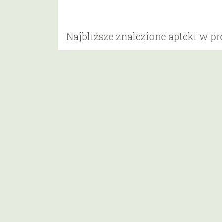
Najbliższe znalezione apteki w p