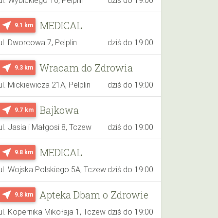
MEDICAL
near_me
9.1 km
ul. Dworcowa 7, Pelplin
dziś do 19:00
Wracam do Zdrowia
near_me
9.3 km
ul. Mickiewicza 21A, Pelplin
dziś do 19:00
Bajkowa
near_me
9.7 km
ul. Jasia i Małgosi 8, Tczew
dziś do 19:00
MEDICAL
near_me
9.8 km
ul. Wojska Polskiego 5A, Tczew
dziś do 19:00
Apteka Dbam o Zdrowie
near_me
9.8 km
ul. Kopernika Mikołaja 1, Tczew
dziś do 19:00