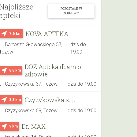
Najbliższe
POZOSTAŁE W
apteki
SUBKOWY
NOVA APTEKA
near_me
7.6 km
ul. Bartosza Głowackiego 57,
dziś do
Tczew
19:00
DOZ Apteka dbam o
near_me
8.8 km
zdrowie
ul. Czyżykowska 37, Tczew
dziś do 19:00
Czyżykowska s. j.
near_me
8.8 km
ul. Czyżykowska 68, Tczew
dziś do 19:00
Dr. MAX
near_me
9 km
ul. Wybickiego 16, Pelplin
dziś do 19:00