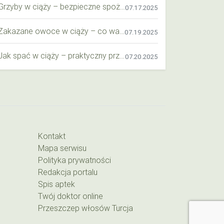
Grzyby w ciąży – bezpieczne spożycie, wartości odżywcze i zagrożenia
07.17.2025
Zakazane owoce w ciąży – co warto wiedzieć o bezpieczeństwie diety przyszłej mamy?
07.19.2025
Jak spać w ciąży – praktyczny przewodnik dla przyszłych mam
07.20.2025
Kontakt
Mapa serwisu
Polityka prywatności
Redakcja portalu
Spis aptek
Twój doktor online
Przeszczep włosów Turcja