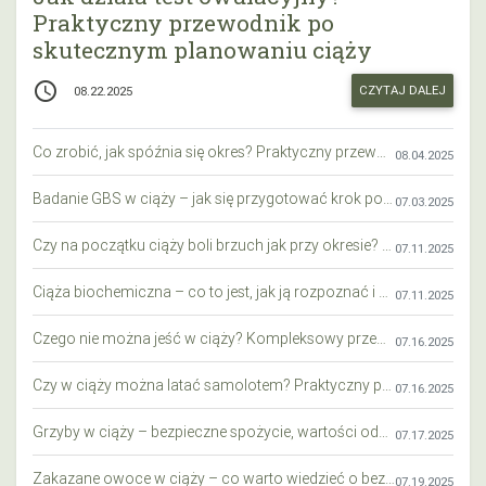
Praktyczny przewodnik po
skutecznym planowaniu ciąży
access_time
CZYTAJ DALEJ
08.22.2025
Co zrobić, jak spóźnia się okres? Praktyczny przewodnik krok po kroku
08.04.2025
Badanie GBS w ciąży – jak się przygotować krok po kroku?
07.03.2025
Czy na początku ciąży boli brzuch jak przy okresie? Wyjaśniamy objawy i różnice
07.11.2025
Ciąża biochemiczna – co to jest, jak ją rozpoznać i co warto wiedzieć?
07.11.2025
Czego nie można jeść w ciąży? Kompleksowy przewodnik dla przyszłych mam
07.16.2025
Czy w ciąży można latać samolotem? Praktyczny przewodnik dla przyszłych mam
07.16.2025
Grzyby w ciąży – bezpieczne spożycie, wartości odżywcze i zagrożenia
07.17.2025
Zakazane owoce w ciąży – co warto wiedzieć o bezpieczeństwie diety przyszłej mamy?
07.19.2025