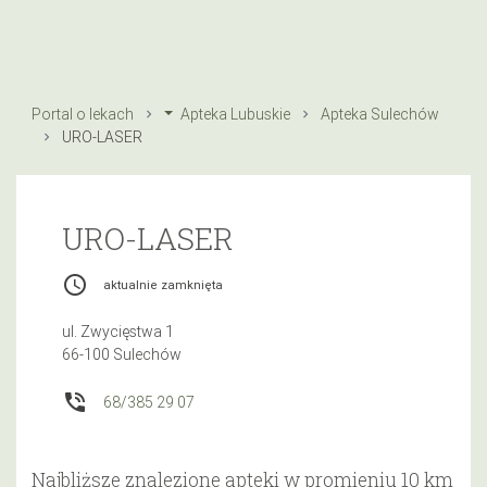
Portal o lekach
Apteka Lubuskie
Apteka Sulechów
URO-LASER
URO-LASER
access_time
aktualnie zamknięta
ul. Zwycięstwa 1
66-100 Sulechów
phone_in_talk
68/385 29 07
Najbliższe znalezione apteki w promieniu 10 km