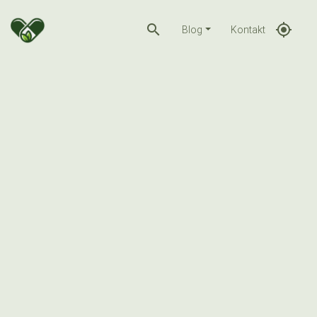
search
gps_fixed
Blog
Kontakt