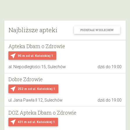
Najbliższe apteki
POZOSTAŁE W SULECHÓW
Apteka Dbam o Zdrowie
near_me
95 m
od ul. Katoickiej 1
al. Niepodległości 15, Sulechów
dziś do 19:00
Dobre Zdrowie
near_me
252 m
od ul. Katoickiej 1
ul. Jana Pawła II 12, Sulechów
dziś do 19:00
DOZ Apteka Dbam o Zdrowie
near_me
431 m
od ul. Katoickiej 1