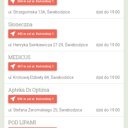
near_me
364 m
od ul. Katoickiej 1
ul. Strzegomska 13A, Świebodzice
dziś do 19:00
Słoneczna
near_me
443 m
od ul. Katoickiej 1
ul. Henryka Sienkiewicza 27-29, Świebodzice
dziś do 19:00
MEDICUS
near_me
457 m
od ul. Katoickiej 1
ul. Królowej Elżbiety 84, Świebodzice
dziś do 19:00
Apteka Dr.Optima
near_me
505 m
od ul. Katoickiej 1
ul. Stefana Żeromskiego 25, Świebodzice
dziś do 19:00
POD LIPAMI