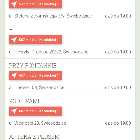
near_me
537 m
od ul. Katoickiej 1
ul. Stefana Żeromskiego 7/9, Świebodzice
dziś do 19:00
–
near_me
567 m
od ul. Katoickiej 1
ul. Henryka Probusa 20/22, Świebodzice
dziś do 19:00
PRZY FONTANNIE
near_me
657 m
od ul. Katoickiej 1
al. Lipowe 10B, Świebodzice
dziś do 19:00
POD LIPAMI
near_me
687 m
od ul. Katoickiej 1
ul. Wolności 20, Świebodzice
dziś do 19:00
APTEKA Z PLUSEM