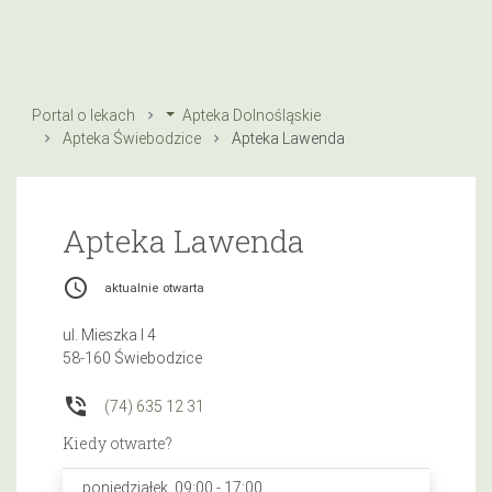
Portal o lekach
Apteka Dolnośląskie
Apteka Świebodzice
Apteka Lawenda
Apteka Lawenda
access_time
aktualnie otwarta
ul. Mieszka I 4
58-160 Świebodzice
phone_in_talk
(74) 635 12 31
Kiedy otwarte?
poniedziałek, 09:00 - 17:00