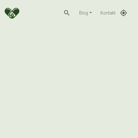
search
gps_fixed
Blog
Kontakt