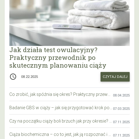
Jak działa test owulacyjny?
Praktyczny przewodnik po
skutecznym planowaniu ciąży
access_time
CZYTAJ DALEJ
08.22.2025
Co zrobić, jak spóźnia się okres? Praktyczny przewodnik krok po kroku
08.04.2025
Badanie GBS w ciąży – jak się przygotować krok po kroku?
07.03.2025
Czy na początku ciąży boli brzuch jak przy okresie? Wyjaśniamy objawy i różnice
07.11.2025
Ciąża biochemiczna – co to jest, jak ją rozpoznać i co warto wiedzieć?
07.11.2025