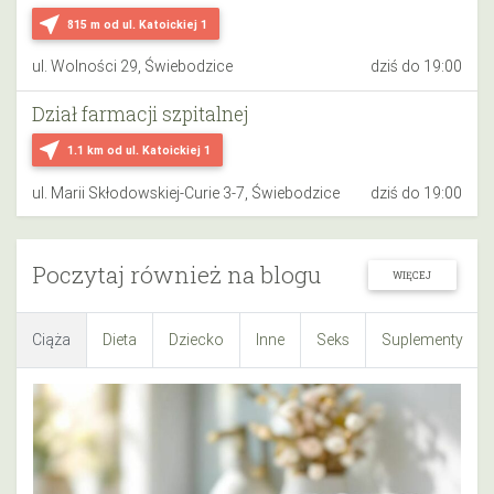
near_me
815 m
od ul. Katoickiej 1
ul. Wolności 29, Świebodzice
dziś do 19:00
Dział farmacji szpitalnej
near_me
1.1 km
od ul. Katoickiej 1
ul. Marii Skłodowskiej-Curie 3-7, Świebodzice
dziś do 19:00
Poczytaj również na blogu
WIĘCEJ
Ciąża
Dieta
Dziecko
Inne
Seks
Suplementy