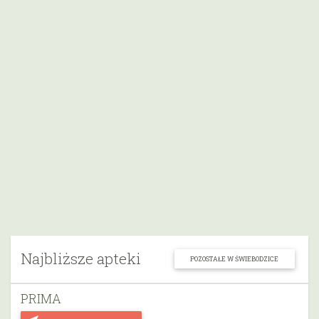
Najbliższe apteki
POZOSTAŁE W ŚWIEBODZICE
PRIMA