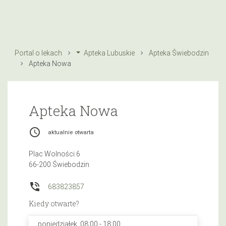
Portal o lekach
Apteka Lubuskie
Apteka Świebodzin
Apteka Nowa
Apteka Nowa
access_time
aktualnie otwarta
Plac Wolności 6
66-200 Świebodzin
phone_in_talk
683823857
Kiedy otwarte?
poniedziałek, 08:00 - 18:00