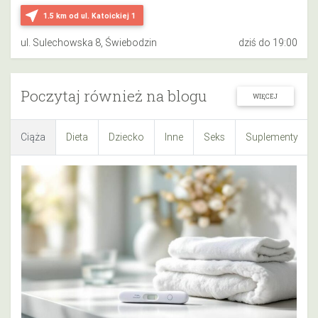
near_me
1.5 km
od ul. Katoickiej 1
ul. Sulechowska 8, Świebodzin
dziś do 19:00
Poczytaj również na blogu
WIĘCEJ
Ciąża
Dieta
Dziecko
Inne
Seks
Suplementy