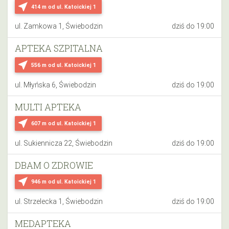
near_me
414 m
od ul. Katoickiej 1
ul. Zamkowa 1, Świebodzin
dziś do 19:00
APTEKA SZPITALNA
near_me
556 m
od ul. Katoickiej 1
ul. Młyńska 6, Świebodzin
dziś do 19:00
MULTI APTEKA
near_me
607 m
od ul. Katoickiej 1
ul. Sukiennicza 22, Świebodzin
dziś do 19:00
DBAM O ZDROWIE
near_me
946 m
od ul. Katoickiej 1
ul. Strzelecka 1, Świebodzin
dziś do 19:00
MEDAPTEKA