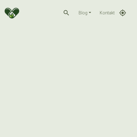
search
gps_fixed
Blog
Kontakt