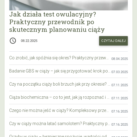
Jak działa test owulacyjny?
Praktyczny przewodnik po
skutecznym planowaniu ciąży
access_time
CZYTAJ DALEJ
08.22.2025
Co zrobić, jak spóźnia się okres? Praktyczny przewodnik krok po kroku
08.04.2025
Badanie GBS w ciąży – jak się przygotować krok po kroku?
07.03.2025
Czy na początku ciąży boli brzuch jak przy okresie? Wyjaśniamy objawy i różnice
07.11.2025
Ciąża biochemiczna – co to jest, jak ją rozpoznać i co warto wiedzieć?
07.11.2025
Czego nie można jeść w ciąży? Kompleksowy przewodnik dla przyszłych mam
07.16.2025
Czy w ciąży można latać samolotem? Praktyczny przewodnik dla przyszłych mam
07.16.2025
Grzyby w ciąży – bezpieczne spożycie, wartości odżywcze i zagrożenia