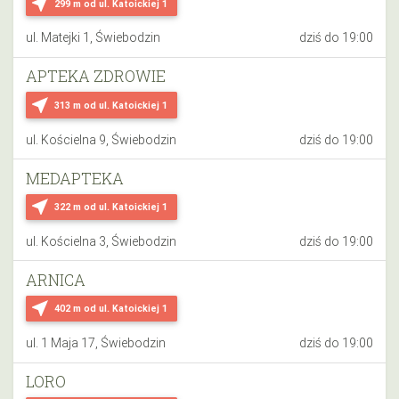
near_me
299 m
od ul. Katoickiej 1
ul. Matejki 1, Świebodzin
dziś do 19:00
APTEKA ZDROWIE
near_me
313 m
od ul. Katoickiej 1
ul. Kościelna 9, Świebodzin
dziś do 19:00
MEDAPTEKA
near_me
322 m
od ul. Katoickiej 1
ul. Kościelna 3, Świebodzin
dziś do 19:00
ARNICA
near_me
402 m
od ul. Katoickiej 1
ul. 1 Maja 17, Świebodzin
dziś do 19:00
LORO