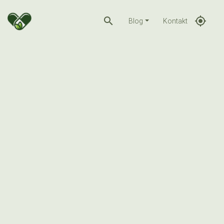
search
gps_fixed
Blog
Kontakt