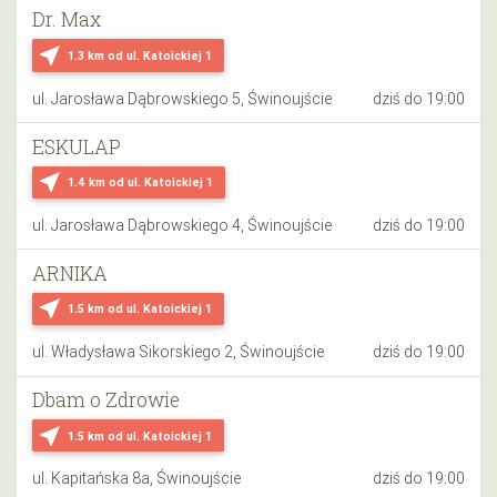
Dr. Max
near_me
1.3 km
od ul. Katoickiej 1
ul. Jarosława Dąbrowskiego 5, Świnoujście
dziś do 19:00
ESKULAP
near_me
1.4 km
od ul. Katoickiej 1
ul. Jarosława Dąbrowskiego 4, Świnoujście
dziś do 19:00
ARNIKA
near_me
1.5 km
od ul. Katoickiej 1
ul. Władysława Sikorskiego 2, Świnoujście
dziś do 19:00
Dbam o Zdrowie
near_me
1.5 km
od ul. Katoickiej 1
ul. Kapitańska 8a, Świnoujście
dziś do 19:00