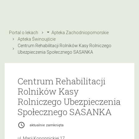
Portal o lekach
Apteka Zachodniopomorskie
Apteka Świnoujście
Centrum Rehabilitacji Rolników Kasy Rolniczego
Ubezpieczenia Społecznego SASANKA
Centrum Rehabilitacji
Rolników Kasy
Rolniczego Ubezpieczenia
Społecznego SASANKA
access_time
aktualnie zamknięta
ul. Marii Konopnickiej 17