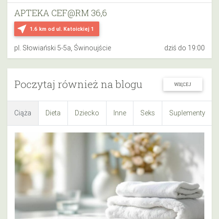
APTEKA CEF@RM 36,6
near_me
1.6 km
od ul. Katoickiej 1
pl. Słowiański 5-5a, Świnoujście
dziś do 19:00
Poczytaj również na blogu
WIĘCEJ
Ciąża
Dieta
Dziecko
Inne
Seks
Suplementy