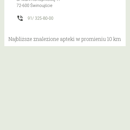
72-600 Świnoujście
phone_in_talk
91/ 325-80-00
Najbliższe znalezione apteki w promieniu 10 km