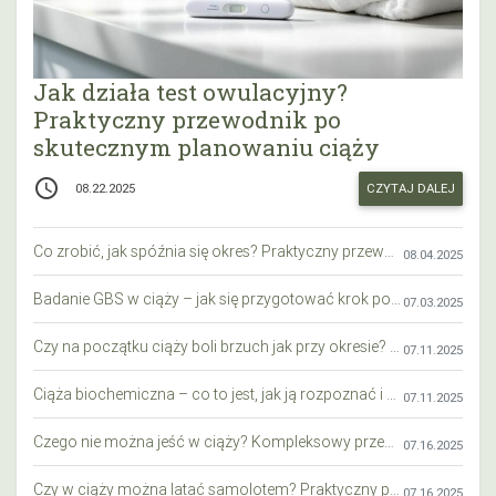
Jak działa test owulacyjny?
Praktyczny przewodnik po
skutecznym planowaniu ciąży
access_time
CZYTAJ DALEJ
08.22.2025
Co zrobić, jak spóźnia się okres? Praktyczny przewodnik krok po kroku
08.04.2025
Badanie GBS w ciąży – jak się przygotować krok po kroku?
07.03.2025
Czy na początku ciąży boli brzuch jak przy okresie? Wyjaśniamy objawy i różnice
07.11.2025
Ciąża biochemiczna – co to jest, jak ją rozpoznać i co warto wiedzieć?
07.11.2025
Czego nie można jeść w ciąży? Kompleksowy przewodnik dla przyszłych mam
07.16.2025
Czy w ciąży można latać samolotem? Praktyczny przewodnik dla przyszłych mam
07.16.2025