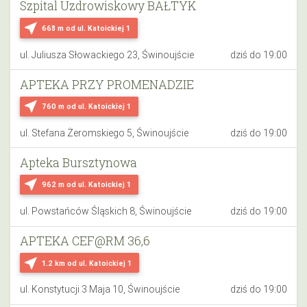
Szpital Uzdrowiskowy BAŁTYK
near_me
668 m
od ul. Katoickiej 1
ul. Juliusza Słowackiego 23, Świnoujście
dziś do 19:00
APTEKA PRZY PROMENADZIE
near_me
760 m
od ul. Katoickiej 1
ul. Stefana Żeromskiego 5, Świnoujście
dziś do 19:00
Apteka Bursztynowa
near_me
962 m
od ul. Katoickiej 1
ul. Powstańców Śląskich 8, Świnoujście
dziś do 19:00
APTEKA CEF@RM 36,6
near_me
1.2 km
od ul. Katoickiej 1
ul. Konstytucji 3 Maja 10, Świnoujście
dziś do 19:00