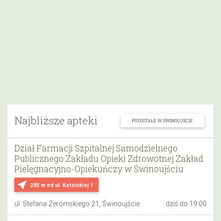
Najbliższe apteki
POZOSTAŁE W ŚWINOUJŚCIE
Dział Farmacji Szpitalnej Samodzielnego
Publicznego Zakładu Opieki Zdrowotnej Zakład
Pielęgnacyjno-Opiekuńczy w Świnoujściu
near_me
285 m
od ul. Katoickiej 1
ul. Stefana Żeromskiego 21, Świnoujście
dziś do 19:00