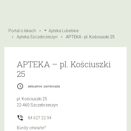
Portal o lekach
Apteka Lubelskie
Apteka Szczebrzeszyn
APTEKA - pl. Kościuszki 25
APTEKA – pl. Kościuszki
25
access_time
aktualnie zamknięta
pl. Kościuszki 25
22-460 Szczebrzeszyn
phone_in_talk
84 627 22 94
Kiedy otwarte?