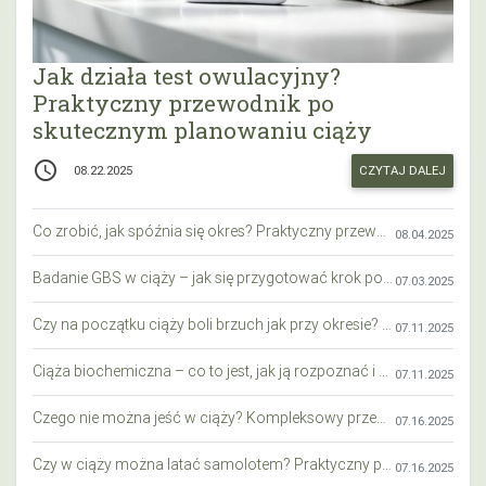
Jak działa test owulacyjny?
Praktyczny przewodnik po
skutecznym planowaniu ciąży
access_time
CZYTAJ DALEJ
08.22.2025
Co zrobić, jak spóźnia się okres? Praktyczny przewodnik krok po kroku
08.04.2025
Badanie GBS w ciąży – jak się przygotować krok po kroku?
07.03.2025
Czy na początku ciąży boli brzuch jak przy okresie? Wyjaśniamy objawy i różnice
07.11.2025
Ciąża biochemiczna – co to jest, jak ją rozpoznać i co warto wiedzieć?
07.11.2025
Czego nie można jeść w ciąży? Kompleksowy przewodnik dla przyszłych mam
07.16.2025
Czy w ciąży można latać samolotem? Praktyczny przewodnik dla przyszłych mam
07.16.2025