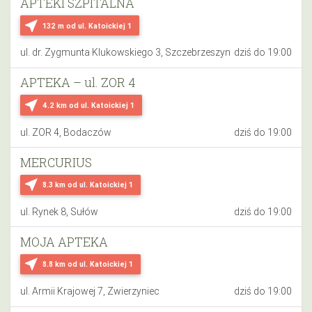
APTEKI SZPITALNA
near_me
132 m
od ul. Katoickiej 1
ul. dr. Zygmunta Klukowskiego 3, Szczebrzeszyn
dziś do 19:00
APTEKA – ul. ZOR 4
near_me
4.2 km
od ul. Katoickiej 1
ul. ZOR 4, Bodaczów
dziś do 19:00
MERCURIUS
near_me
8.3 km
od ul. Katoickiej 1
ul. Rynek 8, Sułów
dziś do 19:00
MOJA APTEKA
near_me
8.8 km
od ul. Katoickiej 1
ul. Armii Krajowej 7, Zwierzyniec
dziś do 19:00