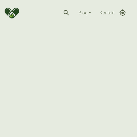
search
gps_fixed
Blog
Kontakt