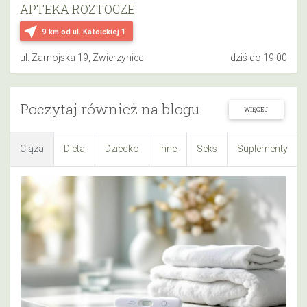
APTEKA ROZTOCZE
near_me
9 km
od ul. Katoickiej 1
ul. Zamojska 19, Zwierzyniec
dziś do 19:00
Poczytaj również na blogu
WIĘCEJ
Ciąża
Dieta
Dziecko
Inne
Seks
Suplementy