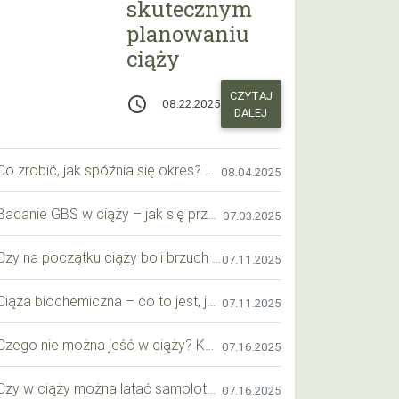
skutecznym
planowaniu
ciąży
CZYTAJ
access_time
08.22.2025
DALEJ
Co zrobić, jak spóźnia się okres? Praktyczny przewodnik krok po kroku
08.04.2025
Badanie GBS w ciąży – jak się przygotować krok po kroku?
07.03.2025
Czy na początku ciąży boli brzuch jak przy okresie? Wyjaśniamy objawy i różnice
07.11.2025
Ciąża biochemiczna – co to jest, jak ją rozpoznać i co warto wiedzieć?
07.11.2025
Czego nie można jeść w ciąży? Kompleksowy przewodnik dla przyszłych mam
07.16.2025
Czy w ciąży można latać samolotem? Praktyczny przewodnik dla przyszłych mam
07.16.2025