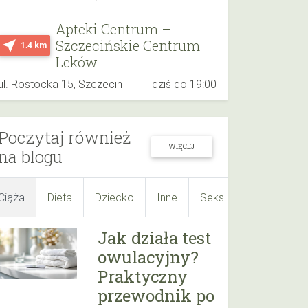
Apteki Centrum –
Szczecińskie Centrum
near_me
1.4 km
Leków
ul. Rostocka 15, Szczecin
dziś do 19:00
Poczytaj również
WIĘCEJ
na blogu
Ciąża
Dieta
Dziecko
Inne
Seks
Suplementy
Jak działa test
owulacyjny?
Praktyczny
przewodnik po