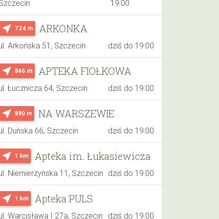
Szczecin
19:00
ARKONKA
near_me
724 m
ul. Arkońska 51, Szczecin
dziś do 19:00
APTEKA FIOŁKOWA
near_me
846 m
ul. Łucznicza 64, Szczecin
dziś do 19:00
NA WARSZEWIE
near_me
890 m
ul. Duńska 66, Szczecin
dziś do 19:00
Apteka im. Łukasiewicza
near_me
1 km
ul. Niemierzyńska 11, Szczecin
dziś do 19:00
Apteka PULS
near_me
1 km
ul. Warcisława I 27a, Szczecin
dziś do 19:00