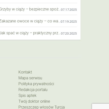
Grzyby w ciąży – bezpieczne spożycie, wartości odżywcze i zagrożenia
07.17.2025
Zakazane owoce w ciąży – co warto wiedzieć o bezpieczeństwie diety przyszłej mamy?
07.19.2025
Jak spać w ciąży – praktyczny przewodnik dla przyszłych mam
07.20.2025
Kontakt
Mapa serwisu
Polityka prywatności
Redakcja portalu
Spis aptek
Twój doktor online
Przeszczep włosów Turcja