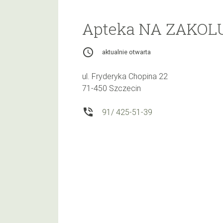
Apteka NA ZAKOL
access_time
aktualnie otwarta
ul. Fryderyka Chopina 22
71-450 Szczecin
phone_in_talk
91/ 425-51-39