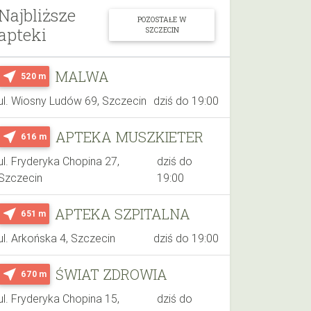
Najbliższe
POZOSTAŁE W
apteki
SZCZECIN
MALWA
near_me
520 m
ul. Wiosny Ludów 69, Szczecin
dziś do 19:00
APTEKA MUSZKIETER
near_me
616 m
ul. Fryderyka Chopina 27,
dziś do
Szczecin
19:00
APTEKA SZPITALNA
near_me
651 m
ul. Arkońska 4, Szczecin
dziś do 19:00
ŚWIAT ZDROWIA
near_me
670 m
ul. Fryderyka Chopina 15,
dziś do