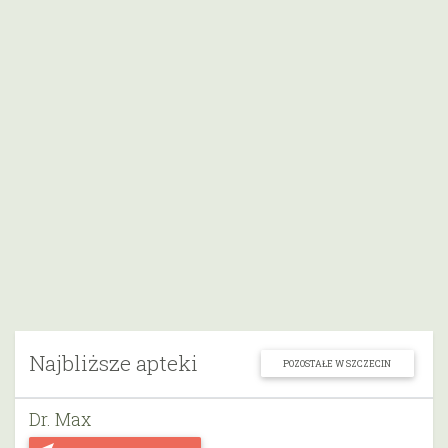
Najbliższe apteki
POZOSTAŁE W SZCZECIN
Dr. Max