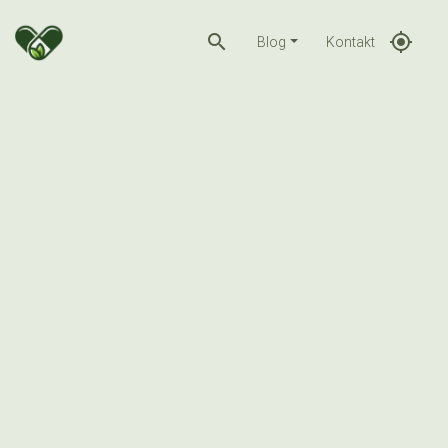
search
gps_fixed
Blog
Kontakt