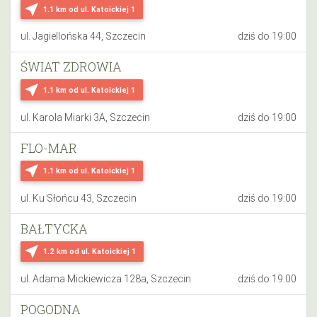
near_me
1.1 km
od ul. Katoickiej 1
ul. Jagiellońska 44, Szczecin
dziś do 19:00
ŚWIAT ZDROWIA
near_me
1.1 km
od ul. Katoickiej 1
ul. Karola Miarki 3A, Szczecin
dziś do 19:00
FLO-MAR
near_me
1.1 km
od ul. Katoickiej 1
ul. Ku Słońcu 43, Szczecin
dziś do 19:00
BAŁTYCKA
near_me
1.2 km
od ul. Katoickiej 1
ul. Adama Mickiewicza 128a, Szczecin
dziś do 19:00
POGODNA