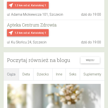
near_me
1.3 km
od ul. Katoickiej 1
ul. Adama Mickiewicza 101, Szczecin
dziś do 19:00
Apteka Centrum Zdrowia
near_me
1.3 km
od ul. Katoickiej 1
ul. Ku Słońcu 24, Szczecin
dziś do 19:00
Poczytaj również na blogu
WIĘCEJ
Ciąża
Dieta
Dziecko
Inne
Seks
Suplementy