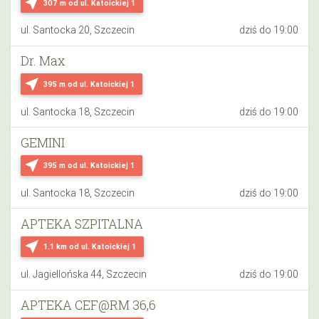
near_me
307 m
od ul. Katoickiej 1
ul. Santocka 20, Szczecin
dziś do 19:00
Dr. Max
near_me
395 m
od ul. Katoickiej 1
ul. Santocka 18, Szczecin
dziś do 19:00
GEMINI
near_me
395 m
od ul. Katoickiej 1
ul. Santocka 18, Szczecin
dziś do 19:00
APTEKA SZPITALNA
near_me
1.1 km
od ul. Katoickiej 1
ul. Jagiellońska 44, Szczecin
dziś do 19:00
APTEKA CEF@RM 36,6