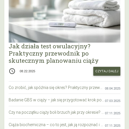
Jak działa test owulacyjny?
Praktyczny przewodnik po
skutecznym planowaniu ciąży
access_time
CZYTAJ DALEJ
08.22.2025
Co zrobić, jak spóźnia się okres? Praktyczny przewodnik krok po kroku
08.04.2025
Badanie GBS w ciąży – jak się przygotować krok po kroku?
07.03.2025
Czy na początku ciąży boli brzuch jak przy okresie? Wyjaśniamy objawy i różnice
07.11.2025
Ciąża biochemiczna – co to jest, jak ją rozpoznać i co warto wiedzieć?
07.11.2025