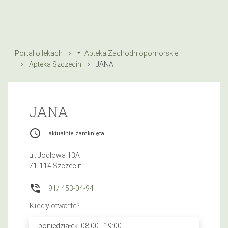
Portal o lekach
Apteka Zachodniopomorskie
Apteka Szczecin
JANA
JANA
access_time
aktualnie zamknięta
ul. Jodłowa 13A
71-114 Szczecin
phone_in_talk
91/ 453-04-94
Kiedy otwarte?
poniedziałek, 08:00 - 19:00