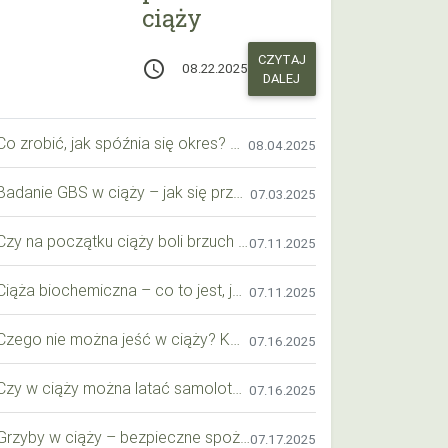
ciąży
CZYTAJ
access_time
08.22.2025
DALEJ
Co zrobić, jak spóźnia się okres? Praktyczny przewodnik krok po kroku
08.04.2025
Badanie GBS w ciąży – jak się przygotować krok po kroku?
07.03.2025
Czy na początku ciąży boli brzuch jak przy okresie? Wyjaśniamy objawy i różnice
07.11.2025
Ciąża biochemiczna – co to jest, jak ją rozpoznać i co warto wiedzieć?
07.11.2025
Czego nie można jeść w ciąży? Kompleksowy przewodnik dla przyszłych mam
07.16.2025
Czy w ciąży można latać samolotem? Praktyczny przewodnik dla przyszłych mam
07.16.2025
Grzyby w ciąży – bezpieczne spożycie, wartości odżywcze i zagrożenia
07.17.2025