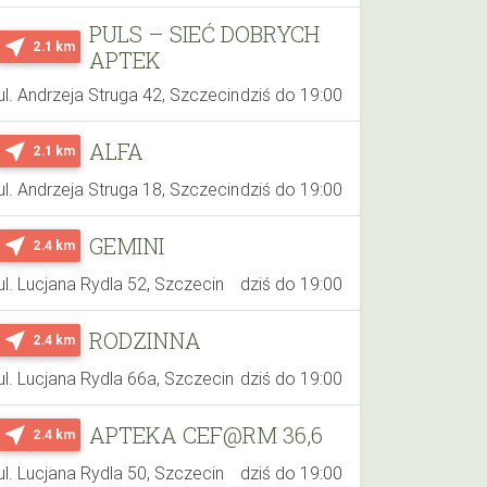
PULS – SIEĆ DOBRYCH
near_me
2.1 km
APTEK
ul. Andrzeja Struga 42, Szczecin
dziś do 19:00
ALFA
near_me
2.1 km
ul. Andrzeja Struga 18, Szczecin
dziś do 19:00
GEMINI
near_me
2.4 km
ul. Lucjana Rydla 52, Szczecin
dziś do 19:00
RODZINNA
near_me
2.4 km
ul. Lucjana Rydla 66a, Szczecin
dziś do 19:00
APTEKA CEF@RM 36,6
near_me
2.4 km
ul. Lucjana Rydla 50, Szczecin
dziś do 19:00