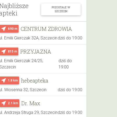
Najbliższe
POZOSTAŁE W
apteki
SZCZECIN
CENTRUM ZDROWIA
near_me
690 m
ul. Emilii Gierczak 32A, Szczecin
dziś do 19:00
PRZYJAZNA
near_me
815 m
ul. Emilii Gierczak 24/25,
dziś do
Szczecin
19:00
hebeapteka
near_me
1.8 km
ul. Wiosenna 32, Szczecin
dziś do 19:00
Dr. Max
near_me
2.1 km
ul. Andrzeja Struga 29, Szczecin
dziś do 19:00