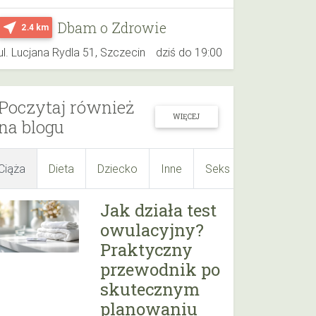
Dbam o Zdrowie
near_me
2.4 km
ul. Lucjana Rydla 51, Szczecin
dziś do 19:00
Poczytaj również
WIĘCEJ
na blogu
Ciąża
Dieta
Dziecko
Inne
Seks
Suplementy
Jak działa test
owulacyjny?
Praktyczny
przewodnik po
skutecznym
planowaniu