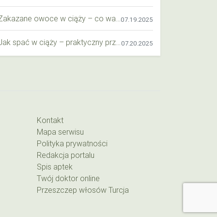
Zakazane owoce w ciąży – co warto wiedzieć o bezpieczeństwie diety przyszłej mamy?
07.19.2025
Jak spać w ciąży – praktyczny przewodnik dla przyszłych mam
07.20.2025
Kontakt
Mapa serwisu
Polityka prywatności
Redakcja portalu
Spis aptek
Twój doktor online
Przeszczep włosów Turcja