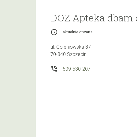
DOZ Apteka dbam 
access_time
aktualnie otwarta
ul. Goleniowska 87
70-840 Szczecin
phone_in_talk
509-530-207