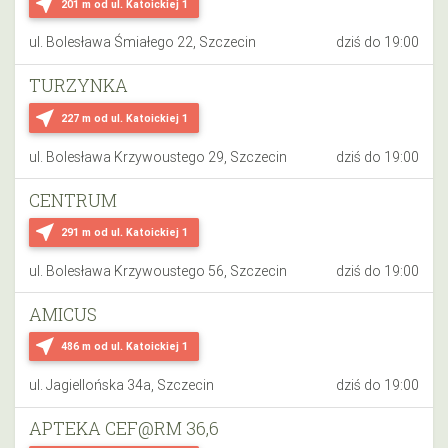
near_me
201 m
od ul. Katoickiej 1
ul. Bolesława Śmiałego 22, Szczecin
dziś do 19:00
TURZYNKA
near_me
227 m
od ul. Katoickiej 1
ul. Bolesława Krzywoustego 29, Szczecin
dziś do 19:00
CENTRUM
near_me
291 m
od ul. Katoickiej 1
ul. Bolesława Krzywoustego 56, Szczecin
dziś do 19:00
AMICUS
near_me
486 m
od ul. Katoickiej 1
ul. Jagiellońska 34a, Szczecin
dziś do 19:00
APTEKA CEF@RM 36,6