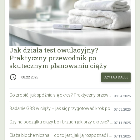
Jak działa test owulacyjny?
Praktyczny przewodnik po
skutecznym planowaniu ciąży
access_time
CZYTAJ DALEJ
08.22.2025
Co zrobić, jak spóźnia się okres? Praktyczny przewodnik krok po kroku
08.04.2025
Badanie GBS w ciąży – jak się przygotować krok po kroku?
07.03.2025
Czy na początku ciąży boli brzuch jak przy okresie? Wyjaśniamy objawy i różnice
07.11.2025
Ciąża biochemiczna – co to jest, jak ją rozpoznać i co warto wiedzieć?
07.11.2025