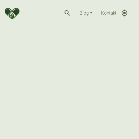
search
gps_fixed
Blog
Kontakt