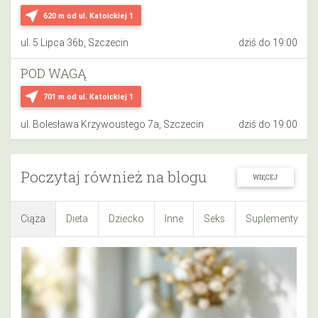
near_me
620 m
od ul. Katoickiej 1
ul. 5 Lipca 36b, Szczecin
dziś do 19:00
POD WAGĄ
near_me
701 m
od ul. Katoickiej 1
ul. Bolesława Krzywoustego 7a, Szczecin
dziś do 19:00
Poczytaj również na blogu
WIĘCEJ
Ciąża
Dieta
Dziecko
Inne
Seks
Suplementy