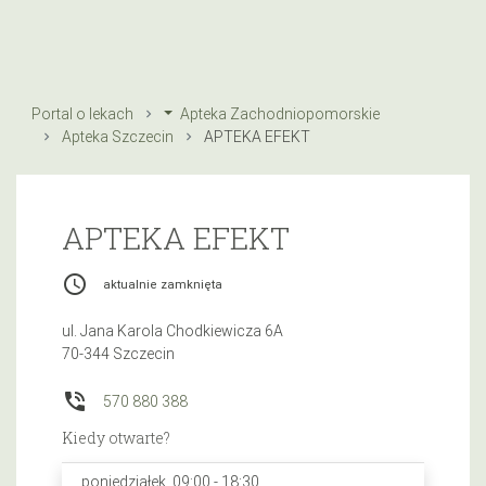
Portal o lekach
Apteka Zachodniopomorskie
Apteka Szczecin
APTEKA EFEKT
APTEKA EFEKT
access_time
aktualnie zamknięta
ul. Jana Karola Chodkiewicza 6A
70-344 Szczecin
phone_in_talk
570 880 388
Kiedy otwarte?
poniedziałek, 09:00 - 18:30