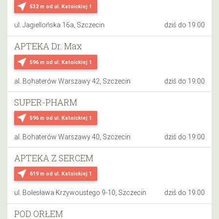
near_me
532 m
od ul. Katoickiej 1
ul. Jagiellońska 16a, Szczecin
dziś do 19:00
APTEKA Dr. Max
near_me
596 m
od ul. Katoickiej 1
al. Bohaterów Warszawy 42, Szczecin
dziś do 19:00
SUPER-PHARM
near_me
596 m
od ul. Katoickiej 1
al. Bohaterów Warszawy 40, Szczecin
dziś do 19:00
APTEKA Z SERCEM
near_me
619 m
od ul. Katoickiej 1
ul. Bolesława Krzywoustego 9-10, Szczecin
dziś do 19:00
POD ORŁEM