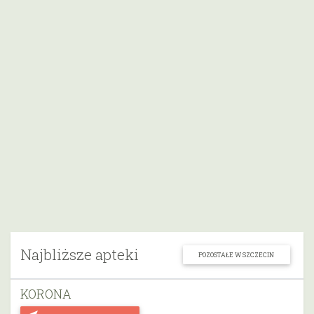
Najbliższe apteki
POZOSTAŁE W SZCZECIN
KORONA