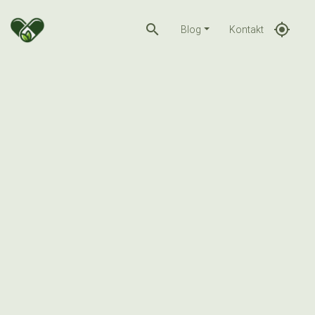
search
gps_fixed
Blog
Kontakt