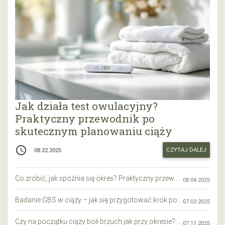
Jak działa test owulacyjny?
Praktyczny przewodnik po
skutecznym planowaniu ciąży
access_time
CZYTAJ DALEJ
08.22.2025
Co zrobić, jak spóźnia się okres? Praktyczny przewodnik krok po kroku
08.04.2025
Badanie GBS w ciąży – jak się przygotować krok po kroku?
07.03.2025
Czy na początku ciąży boli brzuch jak przy okresie? Wyjaśniamy objawy i różnice
07.11.2025