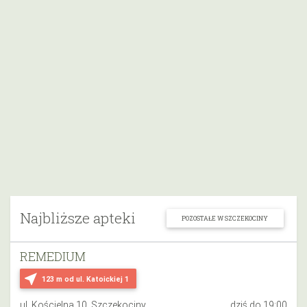
Najbliższe apteki
POZOSTAŁE W SZCZEKOCINY
REMEDIUM
near_me
123 m
od ul. Katoickiej 1
ul. Kościelna 10, Szczekociny
dziś do 19:00