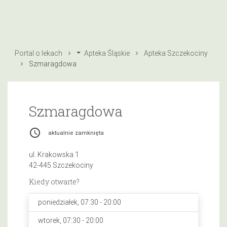
Portal o lekach
Apteka Śląskie
Apteka Szczekociny
Szmaragdowa
Szmaragdowa
access_time
aktualnie zamknięta
ul. Krakowska 1
42-445 Szczekociny
Kiedy otwarte?
poniedziałek, 07:30 - 20:00
wtorek, 07:30 - 20:00