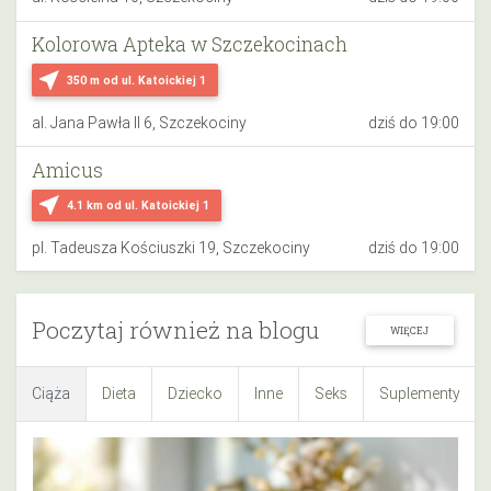
Kolorowa Apteka w Szczekocinach
near_me
350 m
od ul. Katoickiej 1
al. Jana Pawła II 6, Szczekociny
dziś do 19:00
Amicus
near_me
4.1 km
od ul. Katoickiej 1
pl. Tadeusza Kościuszki 19, Szczekociny
dziś do 19:00
Poczytaj również na blogu
WIĘCEJ
Ciąża
Dieta
Dziecko
Inne
Seks
Suplementy