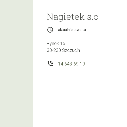
Nagietek s.c.
access_time
aktualnie otwarta
Rynek 16
33-230 Szczucin
phone_in_talk
14 643-69-19