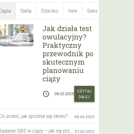
Ciąża
Dieta
Dziecko
Inne
Seks
Suplementy
Jak działa test
owulacyjny?
Praktyczny
przewodnik po
skutecznym
planowaniu
ciąży
CZYTAJ
access_time
08.22.2025
DALEJ
Co zrobić, jak spóźnia się okres? Praktyczny przewodnik krok po kroku
08.04.2025
Badanie GBS w ciąży – jak się przygotować krok po kroku?
07.03.2025