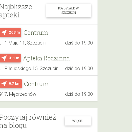
Najbliższe
POZOSTAŁE W
apteki
SZCZUCIN
Centrum
near_me
263 m
ul. 1 Maja 11, Szczucin
dziś do 19:00
Apteka Rodzinna
near_me
311 m
ul. Piłsudskiego 15, Szczucin
dziś do 19:00
Centrum
near_me
9.7 km
917, Mędrzechów
dziś do 19:00
Poczytaj również
WIĘCEJ
na blogu