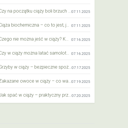
Czy na początku ciąży boli brzuch jak przy okresie? Wyjaśniamy objawy i różnice
07.11.2025
Ciąża biochemiczna – co to jest, jak ją rozpoznać i co warto wiedzieć?
07.11.2025
Czego nie można jeść w ciąży? Kompleksowy przewodnik dla przyszłych mam
07.16.2025
Czy w ciąży można latać samolotem? Praktyczny przewodnik dla przyszłych mam
07.16.2025
Grzyby w ciąży – bezpieczne spożycie, wartości odżywcze i zagrożenia
07.17.2025
Zakazane owoce w ciąży – co warto wiedzieć o bezpieczeństwie diety przyszłej mamy?
07.19.2025
Jak spać w ciąży – praktyczny przewodnik dla przyszłych mam
07.20.2025