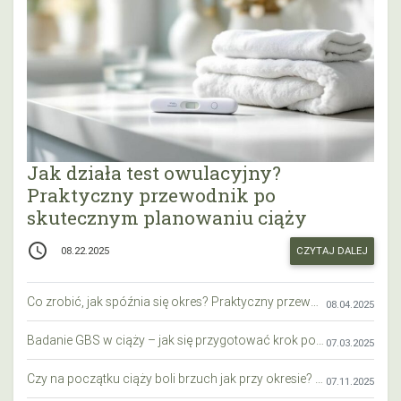
Jak działa test owulacyjny?
Praktyczny przewodnik po
skutecznym planowaniu ciąży
access_time
CZYTAJ DALEJ
08.22.2025
Co zrobić, jak spóźnia się okres? Praktyczny przewodnik krok po kroku
08.04.2025
Badanie GBS w ciąży – jak się przygotować krok po kroku?
07.03.2025
Czy na początku ciąży boli brzuch jak przy okresie? Wyjaśniamy objawy i różnice
07.11.2025