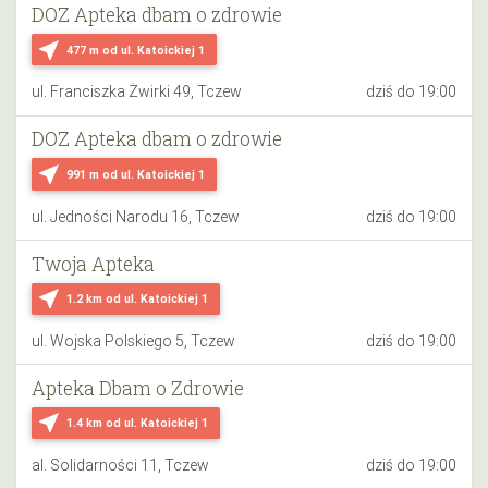
DOZ Apteka dbam o zdrowie
near_me
477 m
od ul. Katoickiej 1
ul. Franciszka Żwirki 49, Tczew
dziś do 19:00
DOZ Apteka dbam o zdrowie
near_me
991 m
od ul. Katoickiej 1
ul. Jedności Narodu 16, Tczew
dziś do 19:00
Twoja Apteka
near_me
1.2 km
od ul. Katoickiej 1
ul. Wojska Polskiego 5, Tczew
dziś do 19:00
Apteka Dbam o Zdrowie
near_me
1.4 km
od ul. Katoickiej 1
al. Solidarności 11, Tczew
dziś do 19:00