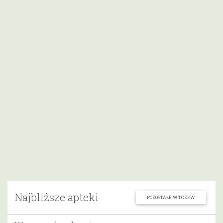
Najbliższe apteki
POZOSTAŁE W TCZEW