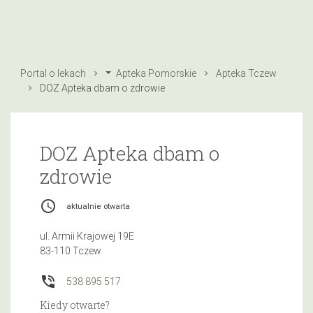
Portal o lekach
Apteka Pomorskie
Apteka Tczew
DOZ Apteka dbam o zdrowie
DOZ Apteka dbam o
zdrowie
access_time
aktualnie otwarta
ul. Armii Krajowej 19E
83-110 Tczew
phone_in_talk
538 895 517
Kiedy otwarte?