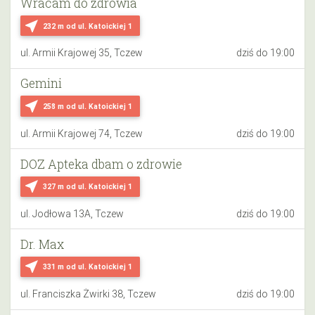
Wracam do zdrowia
near_me
232 m
od ul. Katoickiej 1
ul. Armii Krajowej 35, Tczew
dziś do 19:00
Gemini
near_me
258 m
od ul. Katoickiej 1
ul. Armii Krajowej 74, Tczew
dziś do 19:00
DOZ Apteka dbam o zdrowie
near_me
327 m
od ul. Katoickiej 1
ul. Jodłowa 13A, Tczew
dziś do 19:00
Dr. Max
near_me
331 m
od ul. Katoickiej 1
ul. Franciszka Żwirki 38, Tczew
dziś do 19:00