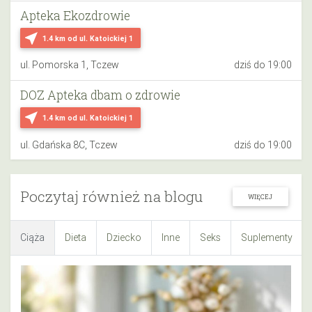
Apteka Ekozdrowie
near_me
1.4 km
od ul. Katoickiej 1
ul. Pomorska 1, Tczew
dziś do 19:00
DOZ Apteka dbam o zdrowie
near_me
1.4 km
od ul. Katoickiej 1
ul. Gdańska 8C, Tczew
dziś do 19:00
Poczytaj również na blogu
WIĘCEJ
Ciąża
Dieta
Dziecko
Inne
Seks
Suplementy