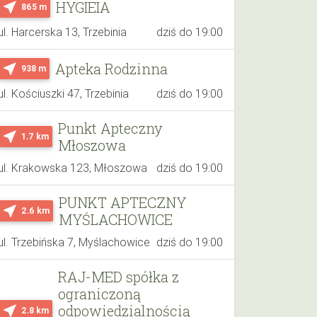
HYGIEIA
near_me
865 m
ul. Harcerska 13, Trzebinia
dziś do 19:00
Apteka Rodzinna
near_me
938 m
ul. Kościuszki 47, Trzebinia
dziś do 19:00
Punkt Apteczny
near_me
1.7 km
Młoszowa
ul. Krakowska 123, Młoszowa
dziś do 19:00
PUNKT APTECZNY
near_me
2.6 km
MYŚLACHOWICE
ul. Trzebińska 7, Myślachowice
dziś do 19:00
RAJ-MED spółka z
ograniczoną
odpowiedzialnością
near_me
2.8 km