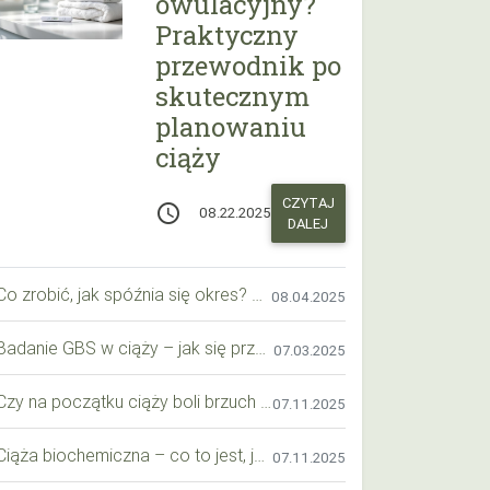
owulacyjny?
Praktyczny
przewodnik po
skutecznym
planowaniu
ciąży
CZYTAJ
access_time
08.22.2025
DALEJ
Co zrobić, jak spóźnia się okres? Praktyczny przewodnik krok po kroku
08.04.2025
Badanie GBS w ciąży – jak się przygotować krok po kroku?
07.03.2025
Czy na początku ciąży boli brzuch jak przy okresie? Wyjaśniamy objawy i różnice
07.11.2025
Ciąża biochemiczna – co to jest, jak ją rozpoznać i co warto wiedzieć?
07.11.2025