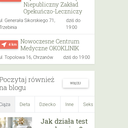
Niepubliczny Zakład
Opekuńczo-Leczniczy
ul. Generała Sikorskiego 71,
dziś do
Trzebinia
19:00
Nowoczesne Centrum
near_me
4 km
Medyczne OKOKLINIK
ul. Topolowa 16, Chrzanów
dziś do 19:00
Poczytaj również
WIĘCEJ
na blogu
Ciąża
Dieta
Dziecko
Inne
Seks
Suplementy
Jak działa test