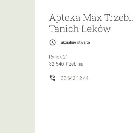
Apteka Max Trzeb
Tanich Leków
access_time
aktualnie otwarta
Rynek 21
32-540 Trzebinia
phone_in_talk
32 642 12 44