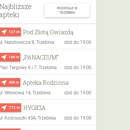
Najbliższe
POZOSTAŁE W
apteki
TRZEBINIA
Pod Złotą Gwiazdą
near_me
127 m
ul. Narutowicza 8, Trzebinia
dziś do 19:00
„PANACEUM”
near_me
149 m
Plac Targowy 6 i 7, Trzebinia
dziś do 19:00
Apteka Rodzinna
near_me
409 m
ul. Wiśniowa 14, Trzebinia
dziś do 19:00
HYGIEIA
near_me
772 m
ul. Kościuszki 43A, Trzebinia
dziś do 19:00