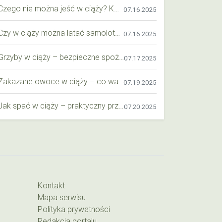
Czego nie można jeść w ciąży? Kompleksowy przewodnik dla przyszłych mam
07.16.2025
Czy w ciąży można latać samolotem? Praktyczny przewodnik dla przyszłych mam
07.16.2025
Grzyby w ciąży – bezpieczne spożycie, wartości odżywcze i zagrożenia
07.17.2025
Zakazane owoce w ciąży – co warto wiedzieć o bezpieczeństwie diety przyszłej mamy?
07.19.2025
Jak spać w ciąży – praktyczny przewodnik dla przyszłych mam
07.20.2025
Kontakt
Mapa serwisu
Polityka prywatności
Redakcja portalu