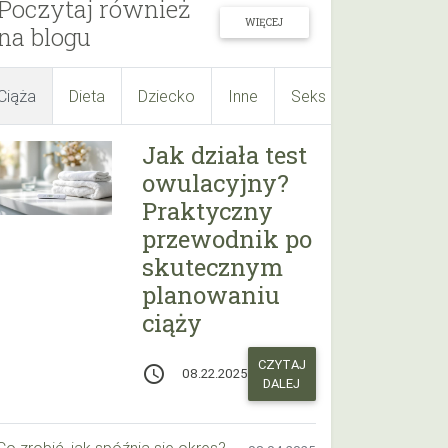
Poczytaj również
WIĘCEJ
na blogu
Ciąża
Dieta
Dziecko
Inne
Seks
Suplementy
Jak działa test
owulacyjny?
Praktyczny
przewodnik po
skutecznym
planowaniu
ciąży
CZYTAJ
access_time
08.22.2025
DALEJ
Co zrobić, jak spóźnia się okres? Praktyczny przewodnik krok po kroku