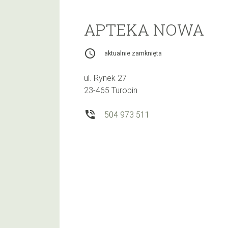
APTEKA NOWA
access_time
aktualnie zamknięta
ul. Rynek 27
23-465 Turobin
phone_in_talk
504 973 511