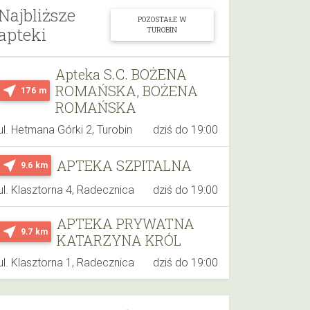
Najbliższe
POZOSTAŁE W
apteki
TUROBIN
Apteka S.C. BOŻENA
ROMAŃSKA, BOŻENA
near_me
176 m
ROMAŃSKA
ul. Hetmana Górki 2, Turobin
dziś do 19:00
APTEKA SZPITALNA
near_me
9.6 km
ul. Klasztorna 4, Radecznica
dziś do 19:00
APTEKA PRYWATNA
near_me
9.7 km
KATARZYNA KRÓL
ul. Klasztorna 1, Radecznica
dziś do 19:00