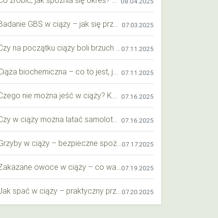
08.04.2025
Badanie GBS w ciąży – jak się przygotować krok po kroku?
07.03.2025
Czy na początku ciąży boli brzuch jak przy okresie? Wyjaśniamy objawy i różnice
07.11.2025
Ciąża biochemiczna – co to jest, jak ją rozpoznać i co warto wiedzieć?
07.11.2025
Czego nie można jeść w ciąży? Kompleksowy przewodnik dla przyszłych mam
07.16.2025
Czy w ciąży można latać samolotem? Praktyczny przewodnik dla przyszłych mam
07.16.2025
Grzyby w ciąży – bezpieczne spożycie, wartości odżywcze i zagrożenia
07.17.2025
Zakazane owoce w ciąży – co warto wiedzieć o bezpieczeństwie diety przyszłej mamy?
07.19.2025
Jak spać w ciąży – praktyczny przewodnik dla przyszłych mam
07.20.2025