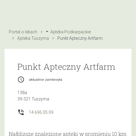
Portal o lekach
Apteka Podkarpackie
Apteka Tuszyma
Punkt Apteczny Artfarm
Punkt Apteczny Artfarm
access_time
aktualnie zamknięta
138a
39-321 Tuszyma
phone_in_talk
14 696 05 09
Najbliższe znalezione apteki w promieniu 10 km