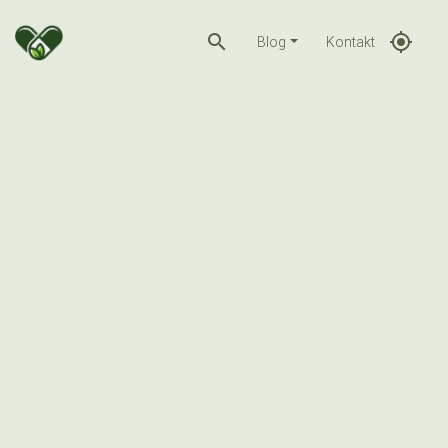
search
gps_fixed
Blog
Kontakt