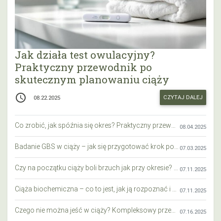
Jak działa test owulacyjny?
Praktyczny przewodnik po
skutecznym planowaniu ciąży
access_time
CZYTAJ DALEJ
08.22.2025
Co zrobić, jak spóźnia się okres? Praktyczny przewodnik krok po kroku
08.04.2025
Badanie GBS w ciąży – jak się przygotować krok po kroku?
07.03.2025
Czy na początku ciąży boli brzuch jak przy okresie? Wyjaśniamy objawy i różnice
07.11.2025
Ciąża biochemiczna – co to jest, jak ją rozpoznać i co warto wiedzieć?
07.11.2025
Czego nie można jeść w ciąży? Kompleksowy przewodnik dla przyszłych mam
07.16.2025