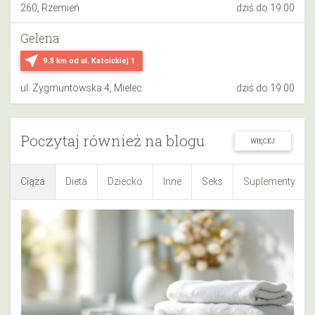
260, Rzemień
dziś do 19:00
Gelena
near_me
9.8 km
od ul. Katoickiej 1
ul. Zygmuntowska 4, Mielec
dziś do 19:00
Poczytaj również na blogu
WIĘCEJ
Ciąża
Dieta
Dziecko
Inne
Seks
Suplementy