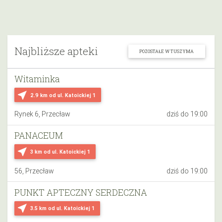
Najbliższe apteki
POZOSTAŁE W TUSZYMA
Witaminka
near_me
2.9 km
od ul. Katoickiej 1
Rynek 6, Przecław
dziś do 19:00
PANACEUM
near_me
3 km
od ul. Katoickiej 1
56, Przecław
dziś do 19:00
PUNKT APTECZNY SERDECZNA
near_me
3.5 km
od ul. Katoickiej 1