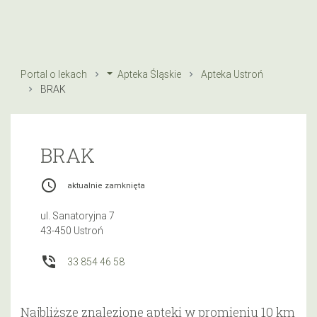
Portal o lekach
Apteka Śląskie
Apteka Ustroń
BRAK
BRAK
access_time
aktualnie zamknięta
ul. Sanatoryjna 7
43-450 Ustroń
phone_in_talk
33 854 46 58
Najbliższe znalezione apteki w promieniu 10 km