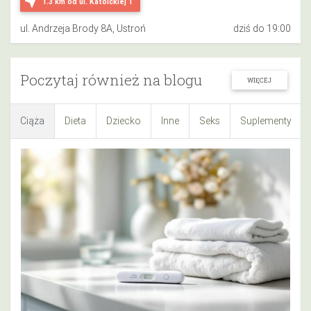
near_me
1.3 km
od ul. Katoickiej 1
ul. Andrzeja Brody 8A, Ustroń
dziś do 19:00
Poczytaj również na blogu
WIĘCEJ
Ciąża
Dieta
Dziecko
Inne
Seks
Suplementy