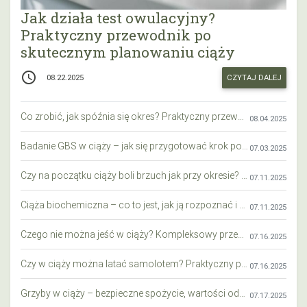
Jak działa test owulacyjny?
Praktyczny przewodnik po
skutecznym planowaniu ciąży
access_time
CZYTAJ DALEJ
08.22.2025
Co zrobić, jak spóźnia się okres? Praktyczny przewodnik krok po kroku
08.04.2025
Badanie GBS w ciąży – jak się przygotować krok po kroku?
07.03.2025
Czy na początku ciąży boli brzuch jak przy okresie? Wyjaśniamy objawy i różnice
07.11.2025
Ciąża biochemiczna – co to jest, jak ją rozpoznać i co warto wiedzieć?
07.11.2025
Czego nie można jeść w ciąży? Kompleksowy przewodnik dla przyszłych mam
07.16.2025
Czy w ciąży można latać samolotem? Praktyczny przewodnik dla przyszłych mam
07.16.2025
Grzyby w ciąży – bezpieczne spożycie, wartości odżywcze i zagrożenia
07.17.2025