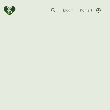
search
gps_fixed
Blog
Kontakt