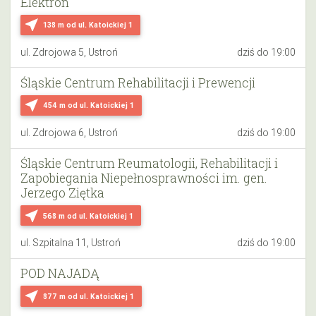
Elektron
near_me
138 m
od ul. Katoickiej 1
ul. Zdrojowa 5, Ustroń
dziś do 19:00
Śląskie Centrum Rehabilitacji i Prewencji
near_me
454 m
od ul. Katoickiej 1
ul. Zdrojowa 6, Ustroń
dziś do 19:00
Śląskie Centrum Reumatologii, Rehabilitacji i
Zapobiegania Niepełnosprawności im. gen.
Jerzego Ziętka
near_me
568 m
od ul. Katoickiej 1
ul. Szpitalna 11, Ustroń
dziś do 19:00
POD NAJADĄ
near_me
877 m
od ul. Katoickiej 1