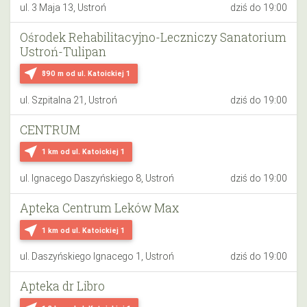
ul. 3 Maja 13, Ustroń
dziś do 19:00
Ośrodek Rehabilitacyjno-Leczniczy Sanatorium
Ustroń-Tulipan
near_me
890 m
od ul. Katoickiej 1
ul. Szpitalna 21, Ustroń
dziś do 19:00
CENTRUM
near_me
1 km
od ul. Katoickiej 1
ul. Ignacego Daszyńskiego 8, Ustroń
dziś do 19:00
Apteka Centrum Leków Max
near_me
1 km
od ul. Katoickiej 1
ul. Daszyńskiego Ignacego 1, Ustroń
dziś do 19:00
Apteka dr Libro