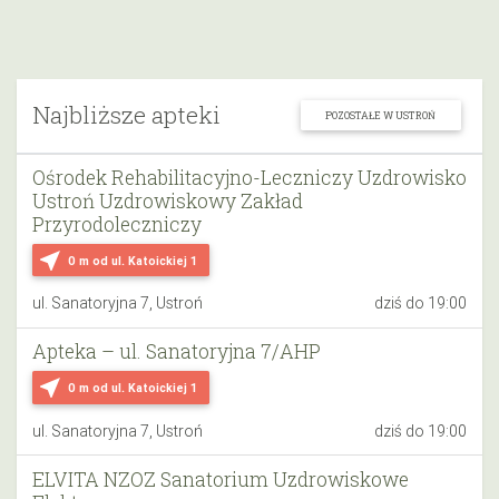
Najbliższe apteki
POZOSTAŁE W USTROŃ
Ośrodek Rehabilitacyjno-Leczniczy Uzdrowisko
Ustroń Uzdrowiskowy Zakład
Przyrodoleczniczy
near_me
0 m
od ul. Katoickiej 1
ul. Sanatoryjna 7, Ustroń
dziś do 19:00
Apteka – ul. Sanatoryjna 7/AHP
near_me
0 m
od ul. Katoickiej 1
ul. Sanatoryjna 7, Ustroń
dziś do 19:00
ELVITA NZOZ Sanatorium Uzdrowiskowe