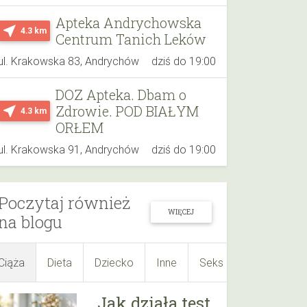
Apteka Andrychowska
near_me
4.3 km
Centrum Tanich Leków
ul. Krakowska 83, Andrychów
dziś do 19:00
DOZ Apteka. Dbam o
Zdrowie. POD BIAŁYM
near_me
4.3 km
ORŁEM
ul. Krakowska 91, Andrychów
dziś do 19:00
Poczytaj również
WIĘCEJ
na blogu
Ciąża
Dieta
Dziecko
Inne
Seks
Suplementy
Jak działa test