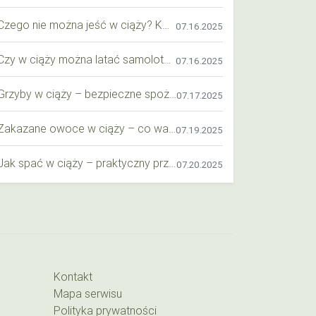
Czego nie można jeść w ciąży? Kompleksowy przewodnik dla przyszłych mam
07.16.2025
Czy w ciąży można latać samolotem? Praktyczny przewodnik dla przyszłych mam
07.16.2025
Grzyby w ciąży – bezpieczne spożycie, wartości odżywcze i zagrożenia
07.17.2025
Zakazane owoce w ciąży – co warto wiedzieć o bezpieczeństwie diety przyszłej mamy?
07.19.2025
Jak spać w ciąży – praktyczny przewodnik dla przyszłych mam
07.20.2025
Kontakt
Mapa serwisu
Polityka prywatności