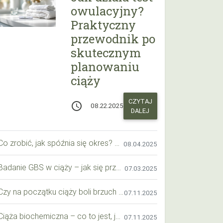
owulacyjny?
Praktyczny
przewodnik po
skutecznym
planowaniu
ciąży
CZYTAJ
access_time
08.22.2025
DALEJ
Co zrobić, jak spóźnia się okres? Praktyczny przewodnik krok po kroku
08.04.2025
Badanie GBS w ciąży – jak się przygotować krok po kroku?
07.03.2025
Czy na początku ciąży boli brzuch jak przy okresie? Wyjaśniamy objawy i różnice
07.11.2025
Ciąża biochemiczna – co to jest, jak ją rozpoznać i co warto wiedzieć?
07.11.2025