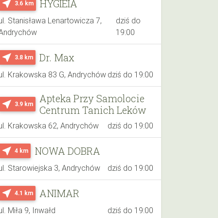
HYGIEIA
near_me
3.6 km
ul. Stanisława Lenartowicza 7,
dziś do
Andrychów
19:00
Dr. Max
near_me
3.8 km
ul. Krakowska 83 G, Andrychów
dziś do 19:00
Apteka Przy Samolocie
near_me
3.9 km
Centrum Tanich Leków
ul. Krakowska 62, Andrychów
dziś do 19:00
NOWA DOBRA
near_me
4 km
ul. Starowiejska 3, Andrychów
dziś do 19:00
ANIMAR
near_me
4.1 km
ul. Miła 9, Inwałd
dziś do 19:00