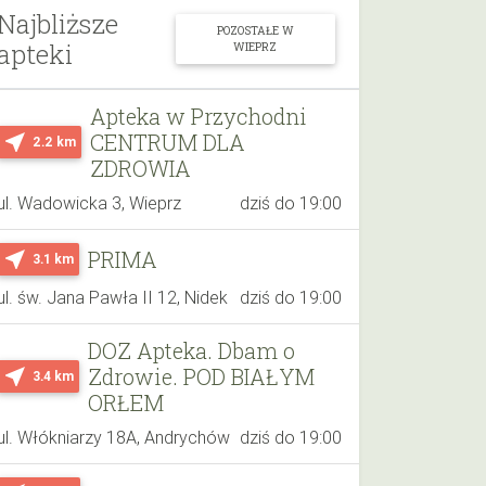
Najbliższe
POZOSTAŁE W
apteki
WIEPRZ
Apteka w Przychodni
CENTRUM DLA
near_me
2.2 km
ZDROWIA
ul. Wadowicka 3, Wieprz
dziś do 19:00
PRIMA
near_me
3.1 km
ul. św. Jana Pawła II 12, Nidek
dziś do 19:00
DOZ Apteka. Dbam o
Zdrowie. POD BIAŁYM
near_me
3.4 km
ORŁEM
ul. Włókniarzy 18A, Andrychów
dziś do 19:00