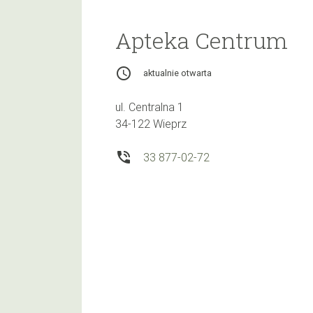
Apteka Centrum
access_time
aktualnie otwarta
ul. Centralna 1
34-122 Wieprz
phone_in_talk
33 877-02-72