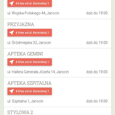
near_me
4.5 km
od ul. Katoickiej 1
ul. Wojska Polskiego 44, Jarocin
dziś do 19:00
PRZYJAZNA
near_me
4.9 km
od ul. Katoickiej 1
ul. Śródmiejska 32, Jarocin
dziś do 19:00
APTEKA GEMINI
near_me
4.9 km
od ul. Katoickiej 1
ul. Hallera Generała Józefa 14, Jarocin
dziś do 19:00
APTEKA SZPITALNA
near_me
4.9 km
od ul. Katoickiej 1
ul. Szpitalna 1, Jarocin
dziś do 19:00
STYLOWA 2