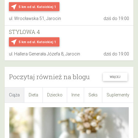
near_me
5 km
od ul. Katoickiej 1
ul. Wrocławska 51, Jarocin
dziś do 19:00
STYLOWA 4
near_me
5 km
od ul. Katoickiej 1
ul. Hallera Generała Józefa 8, Jarocin
dziś do 19:00
Poczytaj również na blogu
WIĘCEJ
Ciąża
Dieta
Dziecko
Inne
Seks
Suplementy