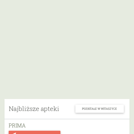
Najbliższe apteki
POZOSTAŁE W WITASZYCE
PRIMA