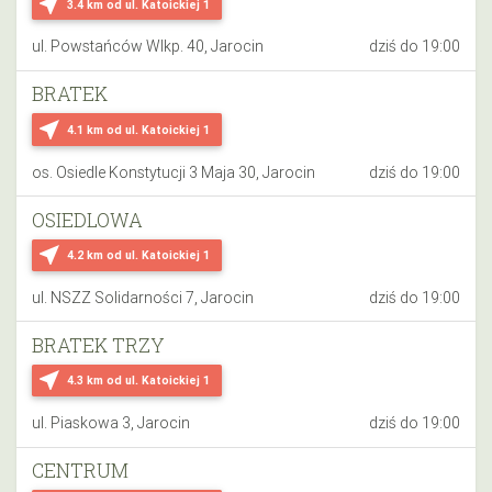
near_me
3.4 km
od ul. Katoickiej 1
ul. Powstańców Wlkp. 40, Jarocin
dziś do 19:00
BRATEK
near_me
4.1 km
od ul. Katoickiej 1
os. Osiedle Konstytucji 3 Maja 30, Jarocin
dziś do 19:00
OSIEDLOWA
near_me
4.2 km
od ul. Katoickiej 1
ul. NSZZ Solidarności 7, Jarocin
dziś do 19:00
BRATEK TRZY
near_me
4.3 km
od ul. Katoickiej 1
ul. Piaskowa 3, Jarocin
dziś do 19:00
CENTRUM