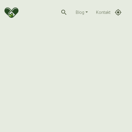
search
gps_fixed
Blog
Kontakt