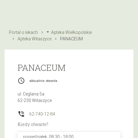
Portal o lekach
Apteka Wielkopolskie
Apteka Witaszyce
PANACEUM
PANACEUM
access_time
aktualnie otwarta
ul. Ceglana 5a
62-230 Witaszyce
phone_in_talk
62-740-12-84
Kiedy otwarte?
poniedziałek, 08:30 - 18:00