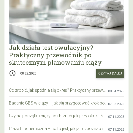
Jak działa test owulacyjny?
Praktyczny przewodnik po
skutecznym planowaniu ciąży
access_time
CZYTAJ DALEJ
08.22.2025
Co zrobić, jak spóźnia się okres? Praktyczny przewodnik krok po kroku
08.04.2025
Badanie GBS w ciąży – jak się przygotować krok po kroku?
07.03.2025
Czy na początku ciąży boli brzuch jak przy okresie? Wyjaśniamy objawy i różnice
07.11.2025
Ciąża biochemiczna – co to jest, jak ją rozpoznać i co warto wiedzieć?
07.11.2025