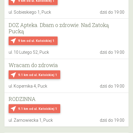
near_me
9 km
od ul. Katoickiej 1
ul. Sobieskiego 1, Puck
dziś do 19:00
DOZ Apteka. Dbam o zdrowie. Nad Zatoką
Pucką
near_me
9 km
od ul. Katoickiej 1
ul. 10 Lutego 52, Puck
dziś do 19:00
Wracam do zdrowia
near_me
9.1 km
od ul. Katoickiej 1
ul. Kopernika 4, Puck
dziś do 19:00
RODZINNA
near_me
9.1 km
od ul. Katoickiej 1
ul. Żarnowiecka 1, Puck
dziś do 19:00