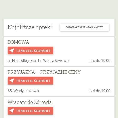
Najbliższe apteki
POZOSTAŁE W WŁADYSŁAWOWO
DOMOWA
near_me
1.3 km
od ul. Katoickiej 1
ul. Niepodległości 17, Władysławowo
dziś do 19:00
PRZYJAZNA – PRZYJAZNE CENY
near_me
1.5 km
od ul. Katoickiej 1
65, Władysławowo
dziś do 19:00
Wracam do Zdrowia
near_me
1.5 km
od ul. Katoickiej 1