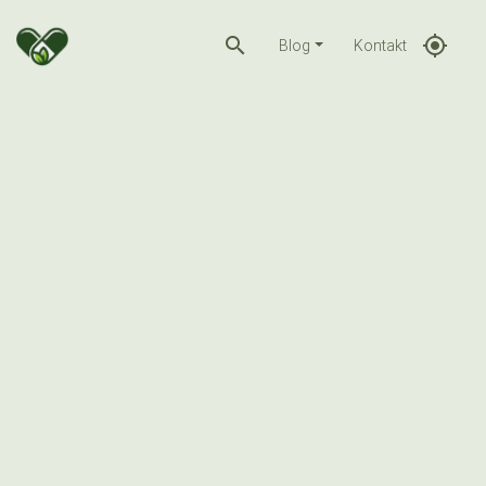
search
gps_fixed
Blog
Kontakt