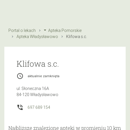
Portal o lekach
Apteka Pomorskie
Apteka Władysławowo
Klifowa s.c.
Klifowa s.c.
access_time
aktualnie zamknięta
ul. Słoneczna 16A
84-120 Władysławowo
phone_in_talk
697 689 154
Najbliższe znalezione apteki w promieniu 10 km