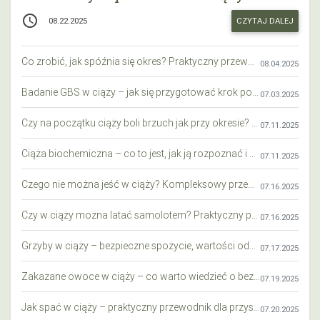
access_time
CZYTAJ DALEJ
08.22.2025
Co zrobić, jak spóźnia się okres? Praktyczny przewodnik krok po kroku
08.04.2025
Badanie GBS w ciąży – jak się przygotować krok po kroku?
07.03.2025
Czy na początku ciąży boli brzuch jak przy okresie? Wyjaśniamy objawy i różnice
07.11.2025
Ciąża biochemiczna – co to jest, jak ją rozpoznać i co warto wiedzieć?
07.11.2025
Czego nie można jeść w ciąży? Kompleksowy przewodnik dla przyszłych mam
07.16.2025
Czy w ciąży można latać samolotem? Praktyczny przewodnik dla przyszłych mam
07.16.2025
Grzyby w ciąży – bezpieczne spożycie, wartości odżywcze i zagrożenia
07.17.2025
Zakazane owoce w ciąży – co warto wiedzieć o bezpieczeństwie diety przyszłej mamy?
07.19.2025
Jak spać w ciąży – praktyczny przewodnik dla przyszłych mam
07.20.2025