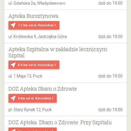
ul. Gdańska 2a, Władysławowo
dziś do 19:00
Apteka Bursztynowa
near_me
7.1 km
od ul. Katoickiej 1
ul. Królewska 9, Jastrzębia Góra
dziś do 19:00
Apteka Szpitalna w zakładzie leczniczym:
Szpital
near_me
8.9 km
od ul. Katoickiej 1
ul. 1 Maja 13, Puck
dziś do 19:00
DOZ Apteka Dbam o Zdrowie
near_me
9 km
od ul. Katoickiej 1
pl. Stary Rynek 12, Puck
dziś do 19:00
DOZ Apteka. Dbam o Zdrowie. Przy Szpitalu