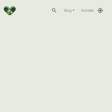
search
gps_fixed
Blog
Kontakt