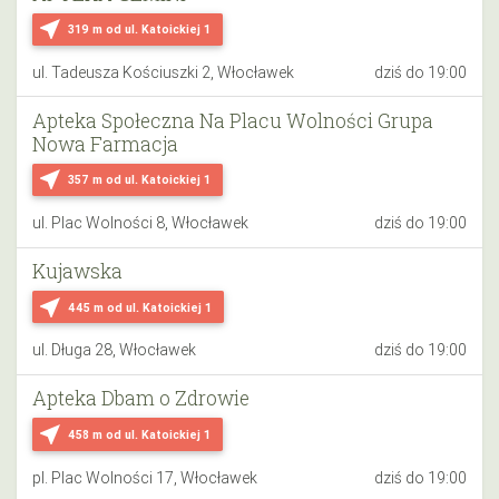
near_me
319 m
od ul. Katoickiej 1
ul. Tadeusza Kościuszki 2, Włocławek
dziś do 19:00
Apteka Społeczna Na Placu Wolności Grupa
Nowa Farmacja
near_me
357 m
od ul. Katoickiej 1
ul. Plac Wolności 8, Włocławek
dziś do 19:00
Kujawska
near_me
445 m
od ul. Katoickiej 1
ul. Długa 28, Włocławek
dziś do 19:00
Apteka Dbam o Zdrowie
near_me
458 m
od ul. Katoickiej 1
pl. Plac Wolności 17, Włocławek
dziś do 19:00