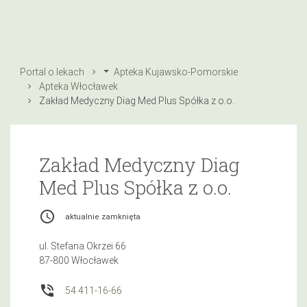
Portal o lekach
Apteka Kujawsko-Pomorskie
Apteka Włocławek
Zakład Medyczny Diag Med Plus Spółka z o.o.
Zakład Medyczny Diag
Med Plus Spółka z o.o.
access_time
aktualnie zamknięta
ul. Stefana Okrzei 66
87-800 Włocławek
phone_in_talk
54 411-16-66