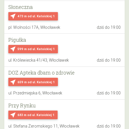
Słoneczna
near_me
473 m
od ul. Katoickiej 1
pl. Wolności 17A, Włocławek
dziś do 19:00
Pigułka
near_me
599 m
od ul. Katoickiej 1
ul. Królewiecka 41/43, Włocławek
dziś do 19:00
DOZ Apteka dbam o zdrowie
near_me
659 m
od ul. Katoickiej 1
ul. Przedmiejska 6, Włocławek
dziś do 19:00
Przy Rynku
near_me
683 m
od ul. Katoickiej 1
ul. Stefana Żeromskiego 11, Włocławek
dziś do 19:00