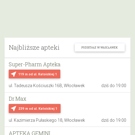
Najbliższe apteki
POZOSTAŁE W WŁOCŁAWEK
Super-Pharm Apteka
near_me
119 m
od ul. Katoickiej 1
ul. Tadeusza Kościuszki 16B, Włocławek
dziś do 19:00
Dr.Max
near_me
239 m
od ul. Katoickiej 1
ul. Kazimierza Pułaskiego 18, Włocławek
dziś do 19:00
APTEKA GEMINI