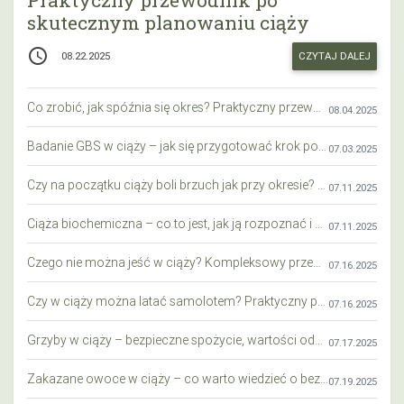
Praktyczny przewodnik po
skutecznym planowaniu ciąży
access_time
CZYTAJ DALEJ
08.22.2025
Co zrobić, jak spóźnia się okres? Praktyczny przewodnik krok po kroku
08.04.2025
Badanie GBS w ciąży – jak się przygotować krok po kroku?
07.03.2025
Czy na początku ciąży boli brzuch jak przy okresie? Wyjaśniamy objawy i różnice
07.11.2025
Ciąża biochemiczna – co to jest, jak ją rozpoznać i co warto wiedzieć?
07.11.2025
Czego nie można jeść w ciąży? Kompleksowy przewodnik dla przyszłych mam
07.16.2025
Czy w ciąży można latać samolotem? Praktyczny przewodnik dla przyszłych mam
07.16.2025
Grzyby w ciąży – bezpieczne spożycie, wartości odżywcze i zagrożenia
07.17.2025
Zakazane owoce w ciąży – co warto wiedzieć o bezpieczeństwie diety przyszłej mamy?
07.19.2025