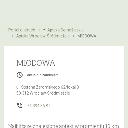
Portal o lekach
Apteka Dolnośląskie
Apteka Wrocław-Śródmieście
MIODOWA
MIODOWA
access_time
aktualnie zamknięta
ul. Stefana Żeromskiego 62/lokal 3
50-312 Wrocław-Śródmieście
phone_in_talk
71 394 36 87
Najbliższe znalezione apteki w promieniu 10 km