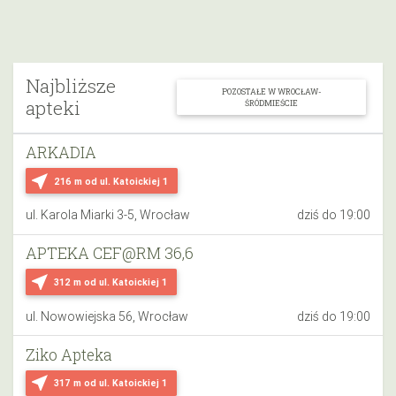
Najbliższe
POZOSTAŁE W WROCŁAW-
apteki
ŚRÓDMIEŚCIE
ARKADIA
near_me
216 m
od ul. Katoickiej 1
ul. Karola Miarki 3-5, Wrocław
dziś do 19:00
APTEKA CEF@RM 36,6
near_me
312 m
od ul. Katoickiej 1
ul. Nowowiejska 56, Wrocław
dziś do 19:00
Ziko Apteka
near_me
317 m
od ul. Katoickiej 1