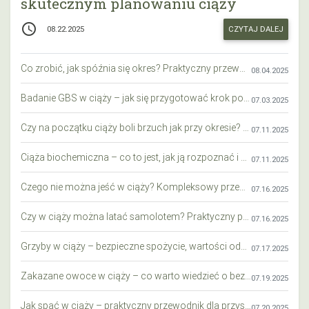
skutecznym planowaniu ciąży
access_time
CZYTAJ DALEJ
08.22.2025
Co zrobić, jak spóźnia się okres? Praktyczny przewodnik krok po kroku
08.04.2025
Badanie GBS w ciąży – jak się przygotować krok po kroku?
07.03.2025
Czy na początku ciąży boli brzuch jak przy okresie? Wyjaśniamy objawy i różnice
07.11.2025
Ciąża biochemiczna – co to jest, jak ją rozpoznać i co warto wiedzieć?
07.11.2025
Czego nie można jeść w ciąży? Kompleksowy przewodnik dla przyszłych mam
07.16.2025
Czy w ciąży można latać samolotem? Praktyczny przewodnik dla przyszłych mam
07.16.2025
Grzyby w ciąży – bezpieczne spożycie, wartości odżywcze i zagrożenia
07.17.2025
Zakazane owoce w ciąży – co warto wiedzieć o bezpieczeństwie diety przyszłej mamy?
07.19.2025
Jak spać w ciąży – praktyczny przewodnik dla przyszłych mam
07.20.2025