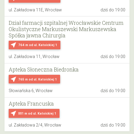
ul. Zakładowa 11E, Wrocław
dziś do 19:00
Dział farmacji szpitalnej Wrocławskie Centrum
Okulistyczne Markuszewski Markuszewska
Spółka jawna Chirurgia
near_me
764 m
od ul. Katoickiej 1
ul. Zakładowa 11, Wrocław
dziś do 19:00
Apteka Słoneczna Biedronka
near_me
765 m
od ul. Katoickiej 1
Słowiańska 6, Wrocław
dziś do 19:00
Apteka Francuska
near_me
881 m
od ul. Katoickiej 1
ul. Zakładowa 2/4, Wrocław
dziś do 19:00