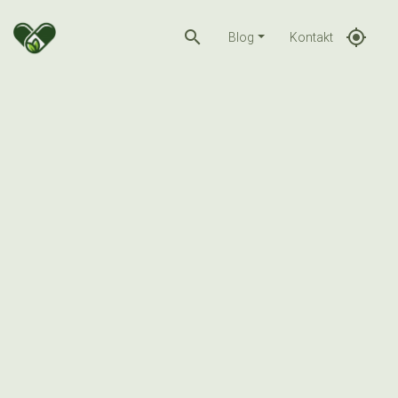
search
gps_fixed
Blog
Kontakt