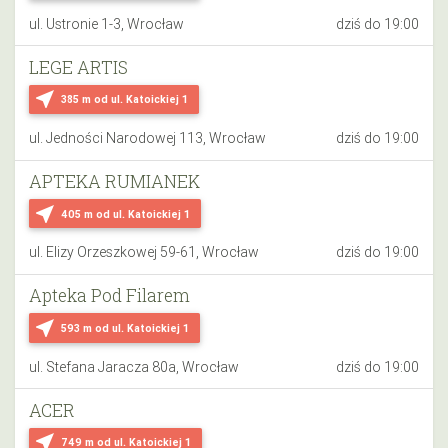
ul. Ustronie 1-3, Wrocław
dziś do 19:00
LEGE ARTIS
near_me
385 m
od ul. Katoickiej 1
ul. Jedności Narodowej 113, Wrocław
dziś do 19:00
APTEKA RUMIANEK
near_me
405 m
od ul. Katoickiej 1
ul. Elizy Orzeszkowej 59-61, Wrocław
dziś do 19:00
Apteka Pod Filarem
near_me
593 m
od ul. Katoickiej 1
ul. Stefana Jaracza 80a, Wrocław
dziś do 19:00
ACER
near_me
749 m
od ul. Katoickiej 1