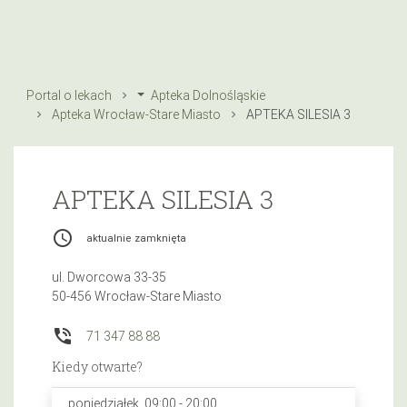
Portal o lekach
Apteka Dolnośląskie
Apteka Wrocław-Stare Miasto
APTEKA SILESIA 3
APTEKA SILESIA 3
access_time
aktualnie zamknięta
ul. Dworcowa 33-35
50-456 Wrocław-Stare Miasto
phone_in_talk
71 347 88 88
Kiedy otwarte?
poniedziałek, 09:00 - 20:00