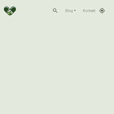
search
gps_fixed
Blog
Kontakt