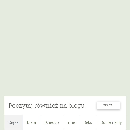
Poczytaj również na blogu
WIĘCEJ
Ciąża
Dieta
Dziecko
Inne
Seks
Suplementy