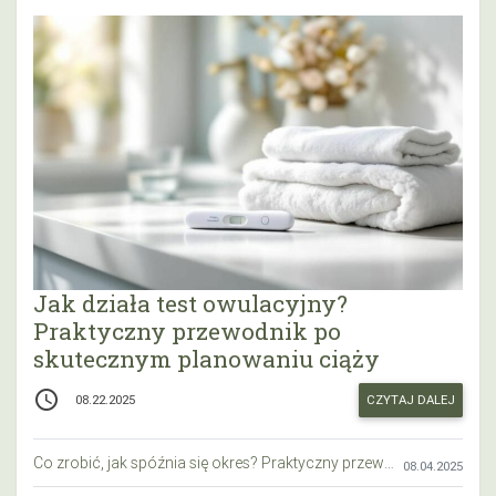
Jak działa test owulacyjny?
Praktyczny przewodnik po
skutecznym planowaniu ciąży
access_time
CZYTAJ DALEJ
08.22.2025
Co zrobić, jak spóźnia się okres? Praktyczny przewodnik krok po kroku
08.04.2025