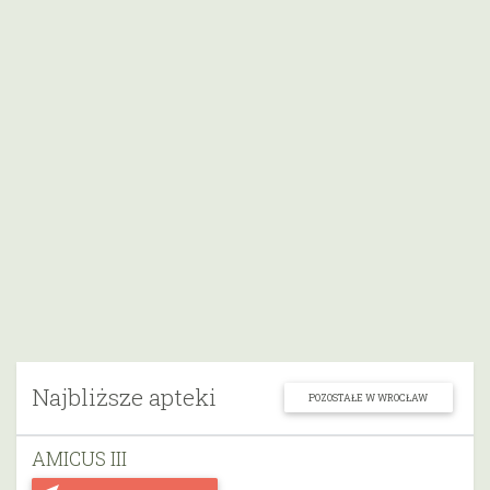
Najbliższe apteki
POZOSTAŁE W WROCŁAW
AMICUS III