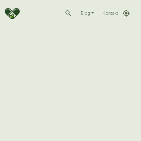
search
gps_fixed
Blog
Kontakt