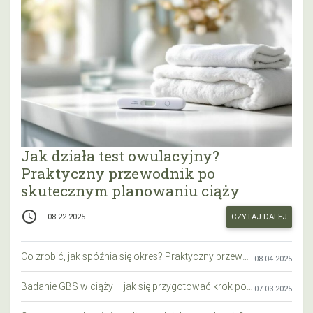
Jak działa test owulacyjny?
Praktyczny przewodnik po
skutecznym planowaniu ciąży
access_time
CZYTAJ DALEJ
08.22.2025
Co zrobić, jak spóźnia się okres? Praktyczny przewodnik krok po kroku
08.04.2025
Badanie GBS w ciąży – jak się przygotować krok po kroku?
07.03.2025