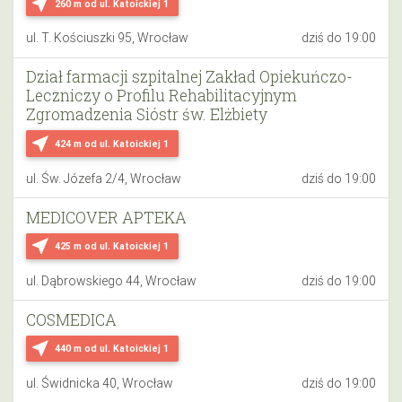
near_me
260 m
od ul. Katoickiej 1
ul. T. Kościuszki 95, Wrocław
dziś do 19:00
Dział farmacji szpitalnej Zakład Opiekuńczo-
Leczniczy o Profilu Rehabilitacyjnym
Zgromadzenia Sióstr św. Elżbiety
near_me
424 m
od ul. Katoickiej 1
ul. Św. Józefa 2/4, Wrocław
dziś do 19:00
MEDICOVER APTEKA
near_me
425 m
od ul. Katoickiej 1
ul. Dąbrowskiego 44, Wrocław
dziś do 19:00
COSMEDICA
near_me
440 m
od ul. Katoickiej 1
ul. Świdnicka 40, Wrocław
dziś do 19:00