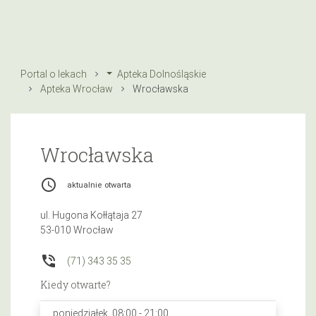
Portal o lekach
Apteka Dolnośląskie
Apteka Wrocław
Wrocławska
Wrocławska
access_time
aktualnie otwarta
ul. Hugona Kołłątaja 27
53-010 Wrocław
phone_in_talk
(71) 343 35 35
Kiedy otwarte?
poniedziałek, 08:00 - 21:00