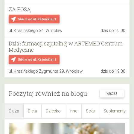
ZA FOSĄ
near_me
564 m
od ul. Katoickiej 1
ul. Krasińskiego 34, Wrocław
dziś do 19:00
Dział farmacji szpitalnej w ARTEMED Centrum
Medyczne
near_me
564 m
od ul. Katoickiej 1
ul. Krasińskiego Zygmunta 29, Wrocław
dziś do 19:00
Poczytaj również na blogu
WIĘCEJ
Ciąża
Dieta
Dziecko
Inne
Seks
Suplementy