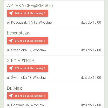
APTEKA CEF@RM 36,6
near_me
441 m
od ul. Katoickiej 1
pl. Kościuszki 17/18, Wrocław
dziś do 19:00
hebeapteka
near_me
512 m
od ul. Katoickiej 1
ul. Świdnicka 37, Wrocław
dziś do 19:00
ZIKO APTEKA
near_me
527 m
od ul. Katoickiej 1
ul. Świdnicka 48, Wrocław
dziś do 19:00
Dr. Max
near_me
556 m
od ul. Katoickiej 1
ul. Podwale 36, Wrocław
dziś do 19:00