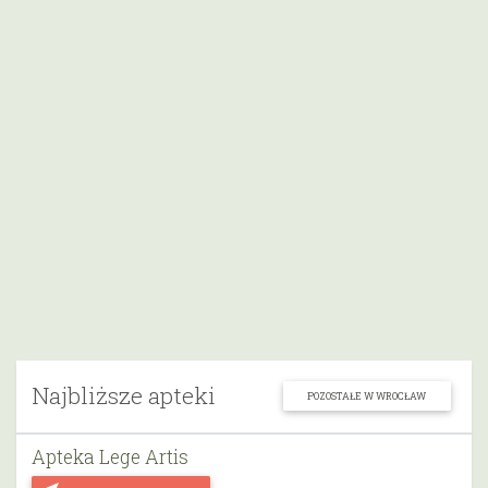
Najbliższe apteki
POZOSTAŁE W WROCŁAW
Apteka Lege Artis