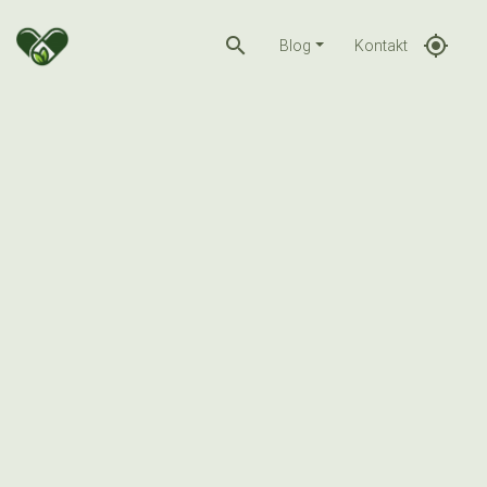
search
gps_fixed
Blog
Kontakt