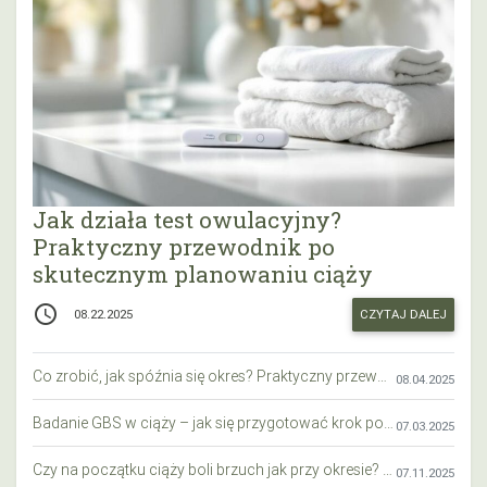
Jak działa test owulacyjny?
Praktyczny przewodnik po
skutecznym planowaniu ciąży
access_time
CZYTAJ DALEJ
08.22.2025
Co zrobić, jak spóźnia się okres? Praktyczny przewodnik krok po kroku
08.04.2025
Badanie GBS w ciąży – jak się przygotować krok po kroku?
07.03.2025
Czy na początku ciąży boli brzuch jak przy okresie? Wyjaśniamy objawy i różnice
07.11.2025