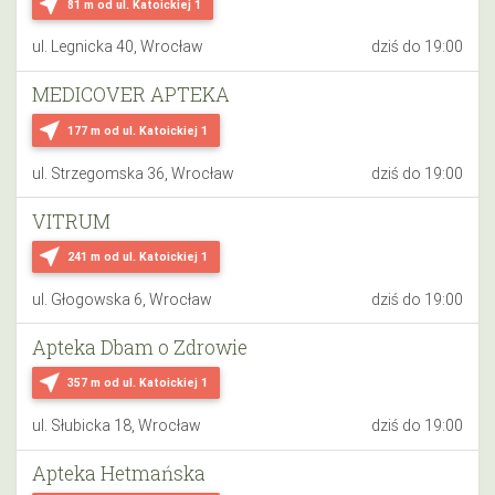
near_me
81 m
od ul. Katoickiej 1
ul. Legnicka 40, Wrocław
dziś do 19:00
MEDICOVER APTEKA
near_me
177 m
od ul. Katoickiej 1
ul. Strzegomska 36, Wrocław
dziś do 19:00
VITRUM
near_me
241 m
od ul. Katoickiej 1
ul. Głogowska 6, Wrocław
dziś do 19:00
Apteka Dbam o Zdrowie
near_me
357 m
od ul. Katoickiej 1
ul. Słubicka 18, Wrocław
dziś do 19:00
Apteka Hetmańska