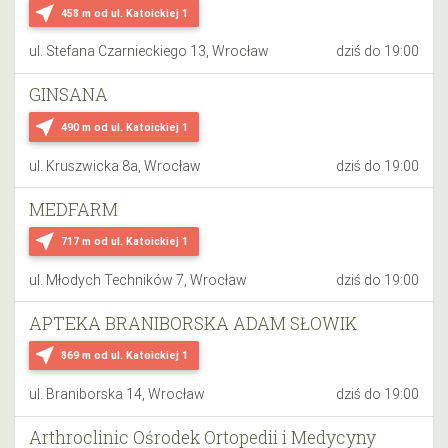
near_me
458 m
od ul. Katoickiej 1
ul. Stefana Czarnieckiego 13, Wrocław
dziś do 19:00
GINSANA
near_me
490 m
od ul. Katoickiej 1
ul. Kruszwicka 8a, Wrocław
dziś do 19:00
MEDFARM
near_me
717 m
od ul. Katoickiej 1
ul. Młodych Techników 7, Wrocław
dziś do 19:00
APTEKA BRANIBORSKA ADAM SŁOWIK
near_me
869 m
od ul. Katoickiej 1
ul. Braniborska 14, Wrocław
dziś do 19:00
Arthroclinic Ośrodek Ortopedii i Medycyny