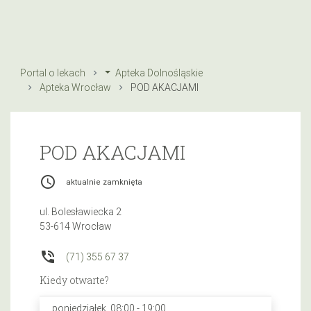
Portal o lekach
Apteka Dolnośląskie
Apteka Wrocław
POD AKACJAMI
POD AKACJAMI
access_time
aktualnie zamknięta
ul. Bolesławiecka 2
53-614 Wrocław
phone_in_talk
(71) 355 67 37
Kiedy otwarte?
poniedziałek, 08:00 - 19:00