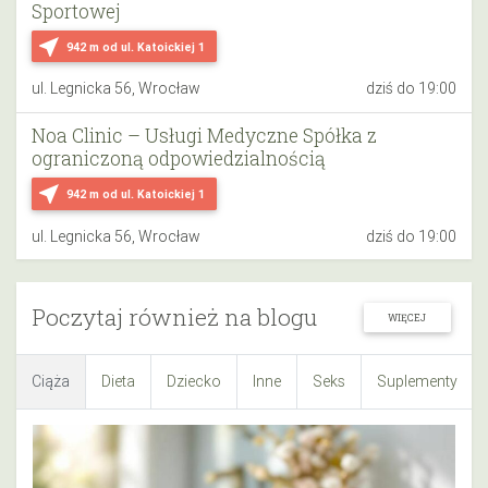
Sportowej
near_me
942 m
od ul. Katoickiej 1
ul. Legnicka 56, Wrocław
dziś do 19:00
Noa Clinic – Usługi Medyczne Spółka z
ograniczoną odpowiedzialnością
near_me
942 m
od ul. Katoickiej 1
ul. Legnicka 56, Wrocław
dziś do 19:00
Poczytaj również na blogu
WIĘCEJ
Ciąża
Dieta
Dziecko
Inne
Seks
Suplementy