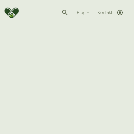
search
gps_fixed
Blog
Kontakt