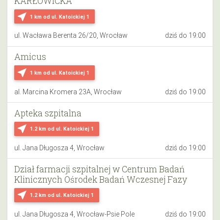
KARŁOWICKA
near_me
1 km
od ul. Katoickiej 1
ul. Wacława Berenta 26/20, Wrocław
dziś do 19:00
Amicus
near_me
1 km
od ul. Katoickiej 1
al. Marcina Kromera 23A, Wrocław
dziś do 19:00
Apteka szpitalna
near_me
1.2 km
od ul. Katoickiej 1
ul. Jana Długosza 4, Wrocław
dziś do 19:00
Dział farmacji szpitalnej w Centrum Badań
Klinicznych Ośrodek Badań Wczesnej Fazy
near_me
1.2 km
od ul. Katoickiej 1
ul. Jana Długosza 4, Wrocław-Psie Pole
dziś do 19:00