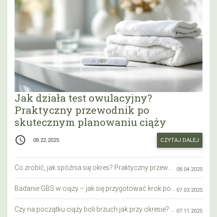
Jak działa test owulacyjny?
Praktyczny przewodnik po
skutecznym planowaniu ciąży
access_time
CZYTAJ DALEJ
08.22.2025
Co zrobić, jak spóźnia się okres? Praktyczny przewodnik krok po kroku
08.04.2025
Badanie GBS w ciąży – jak się przygotować krok po kroku?
07.03.2025
Czy na początku ciąży boli brzuch jak przy okresie? Wyjaśniamy objawy i różnice
07.11.2025