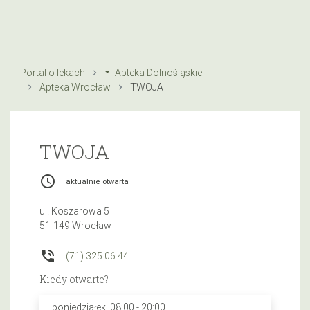
Portal o lekach
Apteka Dolnośląskie
Apteka Wrocław
TWOJA
TWOJA
access_time
aktualnie otwarta
ul. Koszarowa 5
51-149 Wrocław
phone_in_talk
(71) 325 06 44
Kiedy otwarte?
poniedziałek, 08:00 - 20:00