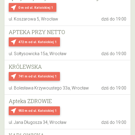
near_me
0 m
od ul. Katoickiej 1
ul. Koszarowa 5, Wrocław
dziś do 19:00
APTEKA PRZY NETTO
near_me
472 m
od ul. Katoickiej 1
ul. Sołtysowicka 15a, Wrocław
dziś do 19:00
KRÓLEWSKA
near_me
741 m
od ul. Katoickiej 1
ul. Bolesława Krzywoustego 33a, Wrocław
dziś do 19:00
Apteka ZDROWIE
near_me
950 m
od ul. Katoickiej 1
ul. Jana Długosza 34, Wrocław
dziś do 19:00