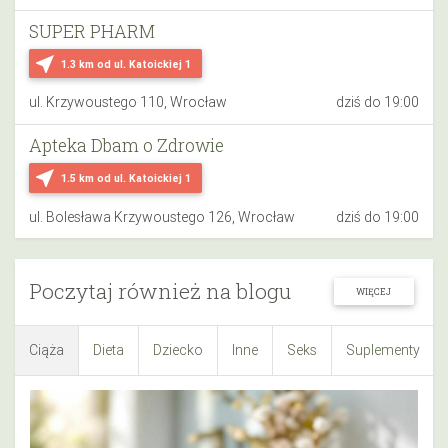
SUPER PHARM
near_me
1.3 km
od ul. Katoickiej 1
ul. Krzywoustego 110, Wrocław
dziś do 19:00
Apteka Dbam o Zdrowie
near_me
1.5 km
od ul. Katoickiej 1
ul. Bolesława Krzywoustego 126, Wrocław
dziś do 19:00
Poczytaj również na blogu
WIĘCEJ
Ciąża
Dieta
Dziecko
Inne
Seks
Suplementy