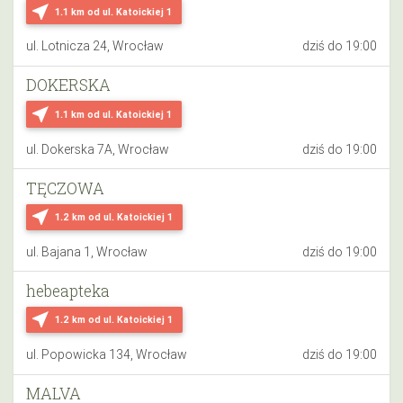
near_me
1.1 km
od ul. Katoickiej 1
ul. Lotnicza 24, Wrocław
dziś do 19:00
DOKERSKA
near_me
1.1 km
od ul. Katoickiej 1
ul. Dokerska 7A, Wrocław
dziś do 19:00
TĘCZOWA
near_me
1.2 km
od ul. Katoickiej 1
ul. Bajana 1, Wrocław
dziś do 19:00
hebeapteka
near_me
1.2 km
od ul. Katoickiej 1
ul. Popowicka 134, Wrocław
dziś do 19:00
MALVA