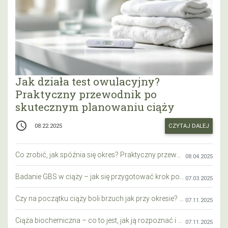
Jak działa test owulacyjny?
Praktyczny przewodnik po
skutecznym planowaniu ciąży
access_time
CZYTAJ DALEJ
08.22.2025
Co zrobić, jak spóźnia się okres? Praktyczny przewodnik krok po kroku
08.04.2025
Badanie GBS w ciąży – jak się przygotować krok po kroku?
07.03.2025
Czy na początku ciąży boli brzuch jak przy okresie? Wyjaśniamy objawy i różnice
07.11.2025
Ciąża biochemiczna – co to jest, jak ją rozpoznać i co warto wiedzieć?
07.11.2025