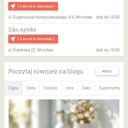
near_me
1.2 km
od ul. Katoickiej 1
ul. Eugeniusza Horbaczewskiego 4/6, Wrocław
dziś do 19:00
Ziko Apteka
near_me
1.2 km
od ul. Katoickiej 1
ul. Dokerska 22, Wrocław
dziś do 19:00
Poczytaj również na blogu
WIĘCEJ
Ciąża
Dieta
Dziecko
Inne
Seks
Suplementy