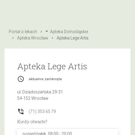
Portal o lekach
Apteka Dolnośląskie
Apteka Wrocław
Apteka Lege Artis
Apteka Lege Artis
access_time
aktualnie zamknięta
ul. Dziadoszańska 29-31
54-152 Wrocław
phone_in_talk
(71) 353 65 79
Kiedy otwarte?
poniedziałek, 08:00 - 20:00