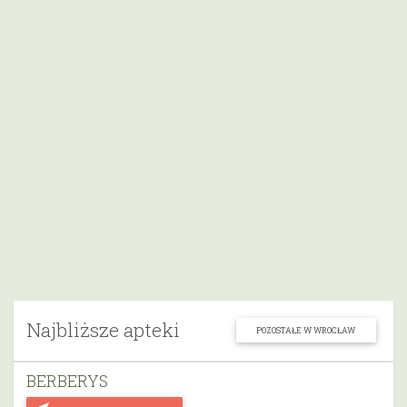
Najbliższe apteki
POZOSTAŁE W WROCŁAW
BERBERYS