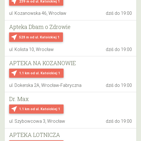
near_me
239 m
od ul. Katoickiej 1
ul. Kozanowska 46, Wrocław
dziś do 19:00
Apteka Dbam o Zdrowie
near_me
528 m
od ul. Katoickiej 1
ul. Kolista 10, Wrocław
dziś do 19:00
APTEKA NA KOZANOWIE
near_me
1.1 km
od ul. Katoickiej 1
ul. Dokerska 2A, Wrocław-Fabryczna
dziś do 19:00
Dr. Max
near_me
1.1 km
od ul. Katoickiej 1
ul. Szybowcowa 3, Wrocław
dziś do 19:00
APTEKA LOTNICZA