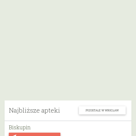
Najbliższe apteki
POZOSTAŁE W WROCŁAW
Biskupin