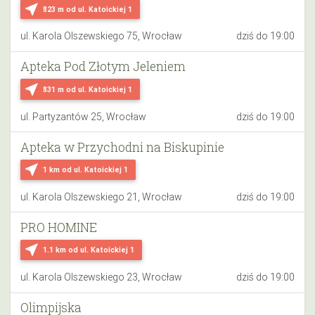
near_me
823 m
od ul. Katoickiej 1
ul. Karola Olszewskiego 75, Wrocław
dziś do 19:00
Apteka Pod Złotym Jeleniem
near_me
831 m
od ul. Katoickiej 1
ul. Partyzantów 25, Wrocław
dziś do 19:00
Apteka w Przychodni na Biskupinie
near_me
1 km
od ul. Katoickiej 1
ul. Karola Olszewskiego 21, Wrocław
dziś do 19:00
PRO HOMINE
near_me
1.1 km
od ul. Katoickiej 1
ul. Karola Olszewskiego 23, Wrocław
dziś do 19:00
Olimpijska