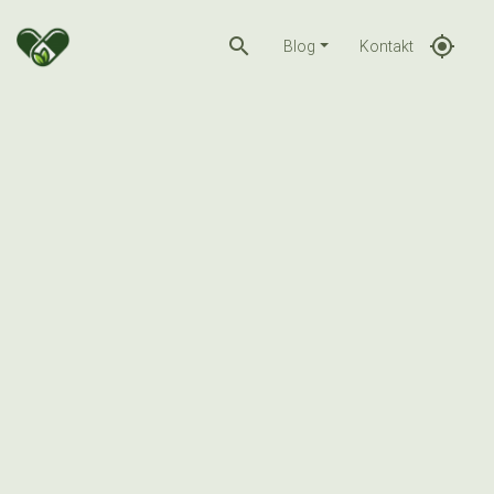
search
gps_fixed
Blog
Kontakt