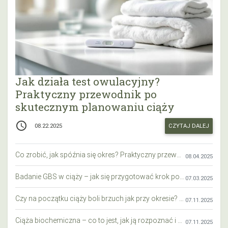
Jak działa test owulacyjny?
Praktyczny przewodnik po
skutecznym planowaniu ciąży
access_time
CZYTAJ DALEJ
08.22.2025
Co zrobić, jak spóźnia się okres? Praktyczny przewodnik krok po kroku
08.04.2025
Badanie GBS w ciąży – jak się przygotować krok po kroku?
07.03.2025
Czy na początku ciąży boli brzuch jak przy okresie? Wyjaśniamy objawy i różnice
07.11.2025
Ciąża biochemiczna – co to jest, jak ją rozpoznać i co warto wiedzieć?
07.11.2025