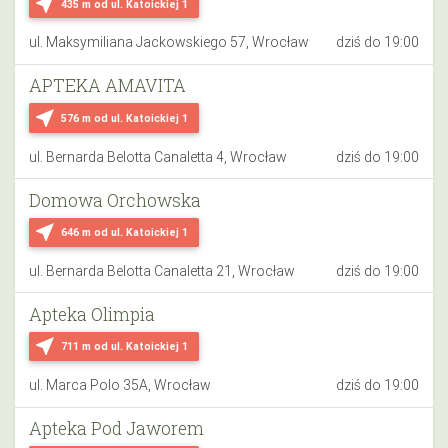
near_me
435 m
od ul. Katoickiej 1
ul. Maksymiliana Jackowskiego 57, Wrocław
dziś do 19:00
APTEKA AMAVITA
near_me
576 m
od ul. Katoickiej 1
ul. Bernarda Belotta Canaletta 4, Wrocław
dziś do 19:00
Domowa Orchowska
near_me
646 m
od ul. Katoickiej 1
ul. Bernarda Belotta Canaletta 21, Wrocław
dziś do 19:00
Apteka Olimpia
near_me
711 m
od ul. Katoickiej 1
ul. Marca Polo 35A, Wrocław
dziś do 19:00
Apteka Pod Jaworem