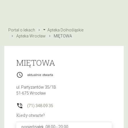
Portal o lekach
Apteka Dolnośląskie
Apteka Wrocław
MIĘTOWA
MIĘTOWA
access_time
aktualnie otwarta
ul. Partyzantów 35/1B
51-675 Wrocław
phone_in_talk
(71) 348 09 35
Kiedy otwarte?
poniedziałek, 08:00 - 20:00