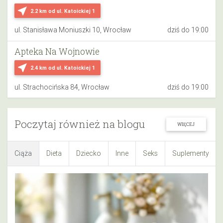
near_me
2.2 km
od ul. Katoickiej 1
ul. Stanisława Moniuszki 10, Wrocław
dziś do 19:00
Apteka Na Wojnowie
near_me
2.4 km
od ul. Katoickiej 1
ul. Strachocińska 84, Wrocław
dziś do 19:00
Poczytaj również na blogu
WIĘCEJ
Ciąża
Dieta
Dziecko
Inne
Seks
Suplementy