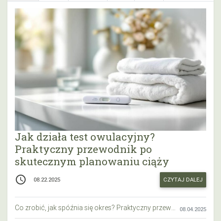
Jak działa test owulacyjny?
Praktyczny przewodnik po
skutecznym planowaniu ciąży
access_time
CZYTAJ DALEJ
08.22.2025
Co zrobić, jak spóźnia się okres? Praktyczny przewodnik krok po kroku
08.04.2025