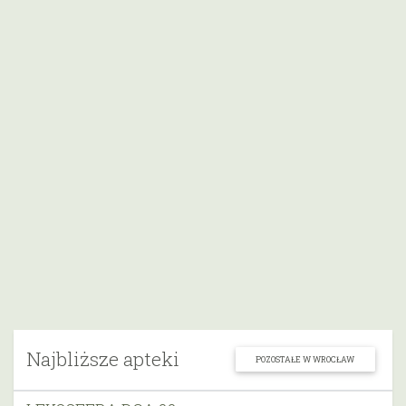
Najbliższe apteki
POZOSTAŁE W WROCŁAW