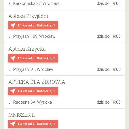
al. Karkonoska 37, Wrocław
dziś do 19:00
Apteka Przyjaźni
near_me
1.1 km
od ul. Katoickiej 1
ul. Przyjaźni 109, Wrocław
dziś do 19:00
Apteka Krzycka
near_me
1.1 km
od ul. Katoickiej 1
ul. Przyjaźni 91, Wrocław
dziś do 19:00
APTEKA DLA ZDROWIA
near_me
1.3 km
od ul. Katoickiej 1
ul. Radosna 6A, Wysoka
dziś do 19:00
MNISZEK II
near_me
1.3 km
od ul. Katoickiej 1