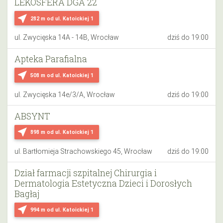
LEKOSFERA DGA 22
near_me
282 m
od ul. Katoickiej 1
ul. Zwycięska 14A - 14B, Wrocław
dziś do 19:00
Apteka Parafialna
near_me
508 m
od ul. Katoickiej 1
ul. Zwycięska 14e/3/A, Wrocław
dziś do 19:00
ABSYNT
near_me
898 m
od ul. Katoickiej 1
ul. Bartłomieja Strachowskiego 45, Wrocław
dziś do 19:00
Dział farmacji szpitalnej Chirurgia i
Dermatologia Estetyczna Dzieci i Dorosłych
Bagłaj
near_me
994 m
od ul. Katoickiej 1