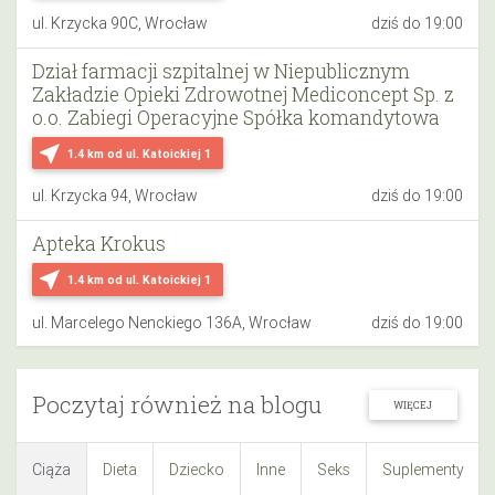
ul. Krzycka 90C, Wrocław
dziś do 19:00
Dział farmacji szpitalnej w Niepublicznym
Zakładzie Opieki Zdrowotnej Mediconcept Sp. z
o.o. Zabiegi Operacyjne Spółka komandytowa
near_me
1.4 km
od ul. Katoickiej 1
ul. Krzycka 94, Wrocław
dziś do 19:00
Apteka Krokus
near_me
1.4 km
od ul. Katoickiej 1
ul. Marcelego Nenckiego 136A, Wrocław
dziś do 19:00
Poczytaj również na blogu
WIĘCEJ
Ciąża
Dieta
Dziecko
Inne
Seks
Suplementy