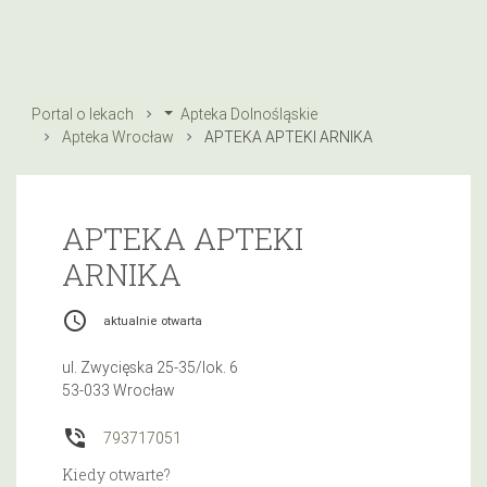
Portal o lekach
Apteka Dolnośląskie
Apteka Wrocław
APTEKA APTEKI ARNIKA
APTEKA APTEKI
ARNIKA
access_time
aktualnie otwarta
ul. Zwycięska 25-35/lok. 6
53-033 Wrocław
phone_in_talk
793717051
Kiedy otwarte?