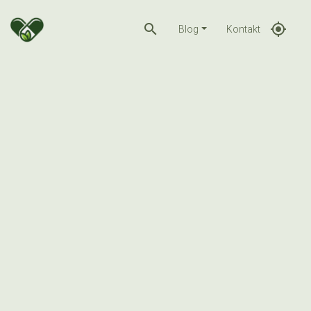
search
gps_fixed
Blog
Kontakt