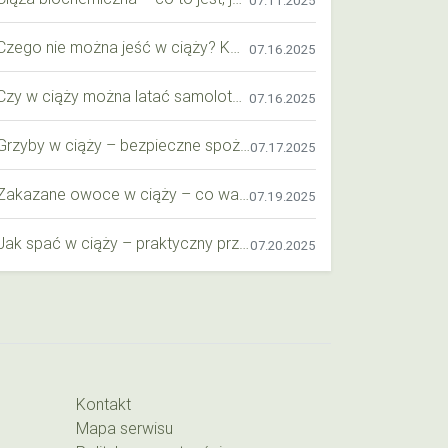
07.11.2025
Czego nie można jeść w ciąży? Kompleksowy przewodnik dla przyszłych mam
07.16.2025
Czy w ciąży można latać samolotem? Praktyczny przewodnik dla przyszłych mam
07.16.2025
Grzyby w ciąży – bezpieczne spożycie, wartości odżywcze i zagrożenia
07.17.2025
Zakazane owoce w ciąży – co warto wiedzieć o bezpieczeństwie diety przyszłej mamy?
07.19.2025
Jak spać w ciąży – praktyczny przewodnik dla przyszłych mam
07.20.2025
Kontakt
Mapa serwisu