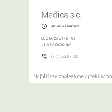
Medica s.c.
access_time
aktualnie zamknięta
ul. Zakrzowska 19a
51-318 Wrocław
phone_in_talk
(71) 356 07 80
Najbliższe znalezione apteki w p