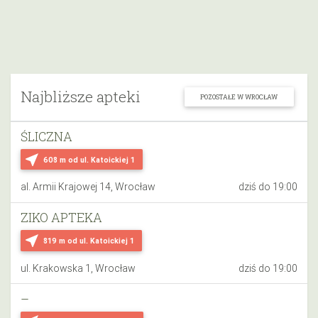
Najbliższe apteki
POZOSTAŁE W WROCŁAW
ŚLICZNA
near_me
608 m
od ul. Katoickiej 1
al. Armii Krajowej 14, Wrocław
dziś do 19:00
ZIKO APTEKA
near_me
819 m
od ul. Katoickiej 1
ul. Krakowska 1, Wrocław
dziś do 19:00
–