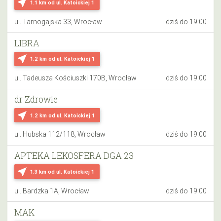
near_me
1.1 km
od ul. Katoickiej 1
ul. Tarnogajska 33, Wrocław
dziś do 19:00
LIBRA
near_me
1.2 km
od ul. Katoickiej 1
ul. Tadeusza Kościuszki 170B, Wrocław
dziś do 19:00
dr Zdrowie
near_me
1.2 km
od ul. Katoickiej 1
ul. Hubska 112/118, Wrocław
dziś do 19:00
APTEKA LEKOSFERA DGA 23
near_me
1.3 km
od ul. Katoickiej 1
ul. Bardzka 1A, Wrocław
dziś do 19:00
MAK