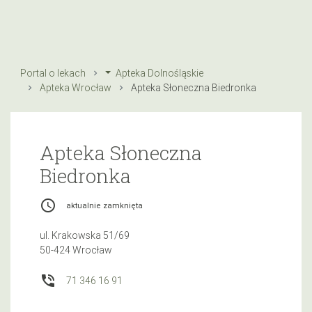
Portal o lekach
Apteka Dolnośląskie
Apteka Wrocław
Apteka Słoneczna Biedronka
Apteka Słoneczna
Biedronka
access_time
aktualnie zamknięta
ul. Krakowska 51/69
50-424 Wrocław
phone_in_talk
71 346 16 91