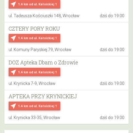
near_me
1.4 km
od ul. Katoickiej 1
ul. Tadeusza Kościuszki 148, Wrocław
dziś do 19:00
CZTERY PORY ROKU
near_me
1.4 km
od ul. Katoickiej 1
ul. Komuny Paryskiej 79, Wrocław
dziś do 19:00
DOZ Apteka Dbam o Zdrowie
near_me
1.4 km
od ul. Katoickiej 1
ul. Krynicka 7-9, Wrocław
dziś do 19:00
APTEKA PRZY KRYNICKIEJ
near_me
1.4 km
od ul. Katoickiej 1
ul. Krynicka 33-35, Wrocław
dziś do 19:00