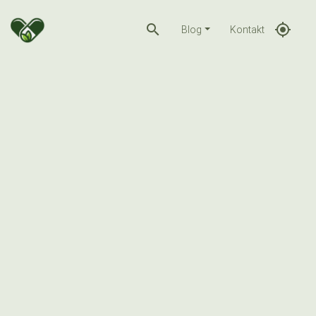
search
gps_fixed
Blog
Kontakt