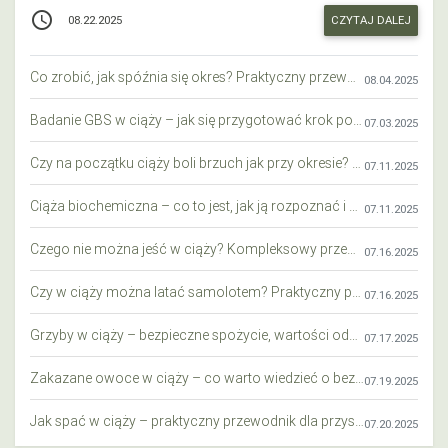
access_time
CZYTAJ DALEJ
08.22.2025
Co zrobić, jak spóźnia się okres? Praktyczny przewodnik krok po kroku
08.04.2025
Badanie GBS w ciąży – jak się przygotować krok po kroku?
07.03.2025
Czy na początku ciąży boli brzuch jak przy okresie? Wyjaśniamy objawy i różnice
07.11.2025
Ciąża biochemiczna – co to jest, jak ją rozpoznać i co warto wiedzieć?
07.11.2025
Czego nie można jeść w ciąży? Kompleksowy przewodnik dla przyszłych mam
07.16.2025
Czy w ciąży można latać samolotem? Praktyczny przewodnik dla przyszłych mam
07.16.2025
Grzyby w ciąży – bezpieczne spożycie, wartości odżywcze i zagrożenia
07.17.2025
Zakazane owoce w ciąży – co warto wiedzieć o bezpieczeństwie diety przyszłej mamy?
07.19.2025
Jak spać w ciąży – praktyczny przewodnik dla przyszłych mam
07.20.2025