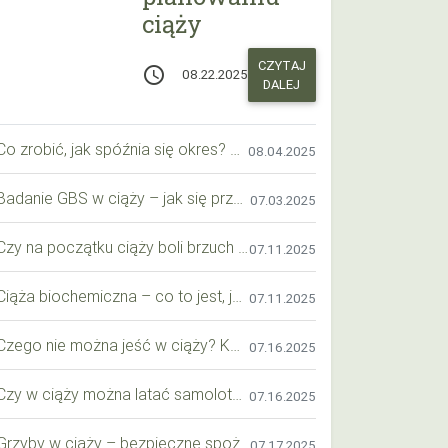
ciąży
CZYTAJ
access_time
08.22.2025
DALEJ
Co zrobić, jak spóźnia się okres? Praktyczny przewodnik krok po kroku
08.04.2025
Badanie GBS w ciąży – jak się przygotować krok po kroku?
07.03.2025
Czy na początku ciąży boli brzuch jak przy okresie? Wyjaśniamy objawy i różnice
07.11.2025
Ciąża biochemiczna – co to jest, jak ją rozpoznać i co warto wiedzieć?
07.11.2025
Czego nie można jeść w ciąży? Kompleksowy przewodnik dla przyszłych mam
07.16.2025
Czy w ciąży można latać samolotem? Praktyczny przewodnik dla przyszłych mam
07.16.2025
Grzyby w ciąży – bezpieczne spożycie, wartości odżywcze i zagrożenia
07.17.2025