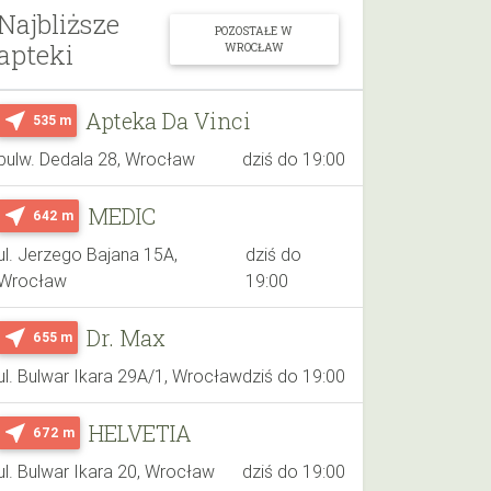
Najbliższe
POZOSTAŁE W
apteki
WROCŁAW
Apteka Da Vinci
near_me
535 m
bulw. Dedala 28, Wrocław
dziś do 19:00
MEDIC
near_me
642 m
ul. Jerzego Bajana 15A,
dziś do
Wrocław
19:00
Dr. Max
near_me
655 m
ul. Bulwar Ikara 29A/1, Wrocław
dziś do 19:00
HELVETIA
near_me
672 m
ul. Bulwar Ikara 20, Wrocław
dziś do 19:00