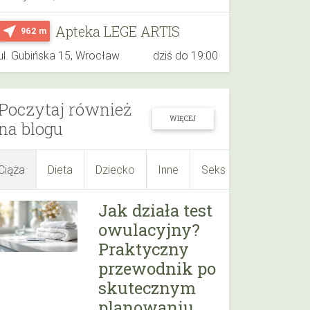
Apteka LEGE ARTIS
near_me
962 m
ul. Gubińska 15, Wrocław
dziś do 19:00
Poczytaj również
WIĘCEJ
na blogu
Ciąża
Dieta
Dziecko
Inne
Seks
Suplementy
Jak działa test
owulacyjny?
Praktyczny
przewodnik po
skutecznym
planowaniu