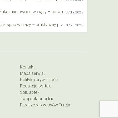
Zakazane owoce w ciąży – co warto wiedzieć o bezpieczeństwie diety przyszłej mamy?
07.19.2025
Jak spać w ciąży – praktyczny przewodnik dla przyszłych mam
07.20.2025
Kontakt
Mapa serwisu
Polityka prywatności
Redakcja portalu
Spis aptek
Twój doktor online
Przeszczep włosów Turcja