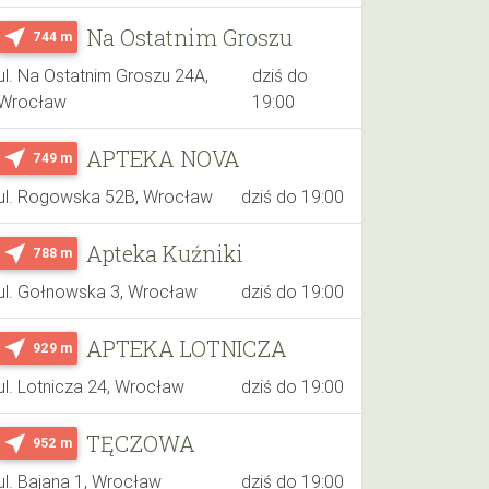
Na Ostatnim Groszu
near_me
744 m
ul. Na Ostatnim Groszu 24A,
dziś do
Wrocław
19:00
APTEKA NOVA
near_me
749 m
ul. Rogowska 52B, Wrocław
dziś do 19:00
Apteka Kuźniki
near_me
788 m
ul. Gołnowska 3, Wrocław
dziś do 19:00
APTEKA LOTNICZA
near_me
929 m
ul. Lotnicza 24, Wrocław
dziś do 19:00
TĘCZOWA
near_me
952 m
ul. Bajana 1, Wrocław
dziś do 19:00