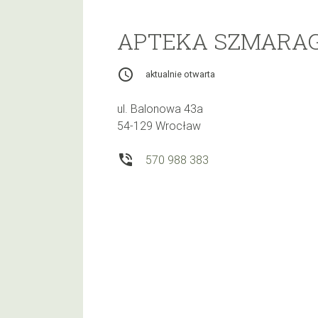
APTEKA SZMARAG
access_time
aktualnie otwarta
ul. Balonowa 43a
54-129 Wrocław
phone_in_talk
570 988 383