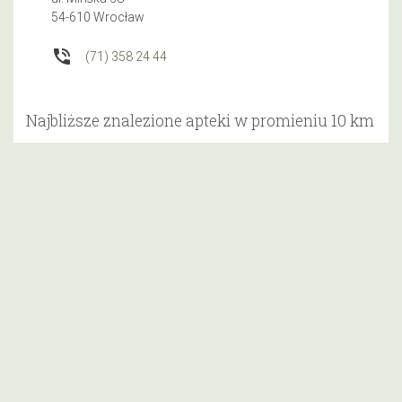
54-610 Wrocław
phone_in_talk
(71) 358 24 44
Najbliższe znalezione apteki w promieniu 10 km