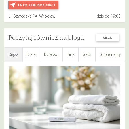
near_me
1.6 km
od ul. Katoickiej 1
ul. Szwedzka 1A, Wrocław
dziś do 19:00
Poczytaj również na blogu
WIĘCEJ
Ciąża
Dieta
Dziecko
Inne
Seks
Suplementy