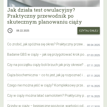
Jak działa test owulacyjny?
Praktyczny przewodnik po
skutecznym planowaniu ciąży
access_time
CZYTAJ DALEJ
08.22.2025
Co zrobić, jak spóźnia się okres? Praktyczny przewodnik krok po kroku
08.04.2025
Badanie GBS w ciąży – jak się przygotować krok po kroku?
07.03.2025
Czy na początku ciąży boli brzuch jak przy okresie? Wyjaśniamy objawy i różnice
07.11.2025
Ciąża biochemiczna – co to jest, jak ją rozpoznać i co warto wiedzieć?
07.11.2025
Czego nie można jeść w ciąży? Kompleksowy przewodnik dla przyszłych mam
07.16.2025
Czy w ciąży można latać samolotem? Praktyczny przewodnik dla przyszłych mam
07.16.2025
Grzyby w ciąży – bezpieczne spożycie, wartości odżywcze i zagrożenia
07.17.2025