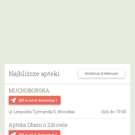
Najbliższe apteki
POZOSTAŁE W WROCŁAW
MUCHOBORSKA
near_me
250 m
od ul. Katoickiej 1
ul. Leopolda Tyrmanda 5, Wrocław
dziś do 19:00
Apteka Dbam o Zdrowie
near_me
393 m
od ul. Katoickiej 1