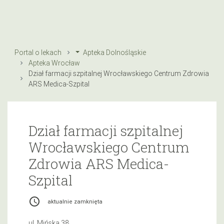
Portal o lekach
Apteka Dolnośląskie
Apteka Wrocław
Dział farmacji szpitalnej Wrocławskiego Centrum Zdrowia
ARS Medica-Szpital
Dział farmacji szpitalnej
Wrocławskiego Centrum
Zdrowia ARS Medica-
Szpital
access_time
aktualnie zamknięta
ul. Mińska 38