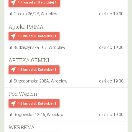
near_me
1.4 km
od ul. Katoickiej 1
ul. Grecka 26/28, Wrocław
dziś do 19:00
Apteka PRIMA
near_me
1.5 km
od ul. Katoickiej 1
ul. Budziszyńska 107, Wrocław
dziś do 19:00
APTEKA GEMINI
near_me
1.5 km
od ul. Katoickiej 1
ul. Strzegomska 208A, Wrocław
dziś do 19:00
Pod Wężem
near_me
1.5 km
od ul. Katoickiej 1
ul. Rogowska 42-46, Wrocław
dziś do 19:00
WERBENA