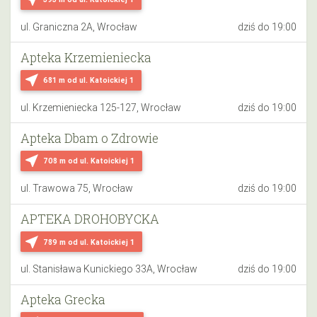
ul. Graniczna 2A, Wrocław
dziś do 19:00
Apteka Krzemieniecka
near_me
681 m
od ul. Katoickiej 1
ul. Krzemieniecka 125-127, Wrocław
dziś do 19:00
Apteka Dbam o Zdrowie
near_me
708 m
od ul. Katoickiej 1
ul. Trawowa 75, Wrocław
dziś do 19:00
APTEKA DROHOBYCKA
near_me
789 m
od ul. Katoickiej 1
ul. Stanisława Kunickiego 33A, Wrocław
dziś do 19:00
Apteka Grecka