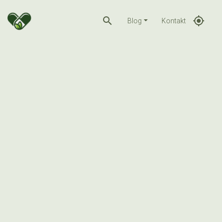
search
gps_fixed
Blog
Kontakt